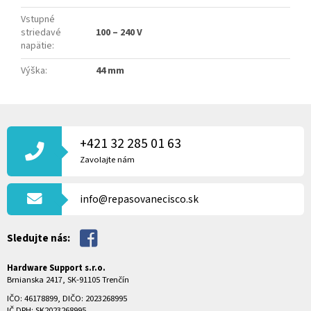
Vstupné
striedavé
100 – 240 V
napätie
:
Výška
:
44 mm
Z
Á
P
+421 32 285 01 63
Ä
Zavolajte nám
T
I
info@repasovanecisco.sk
E
Sledujte nás:
Hardware Support s.r.o.
Brnianska 2417, SK-91105 Trenčín
IČO: 46178899, DIČO: 2023268995
IČ DPH: SK2023268995