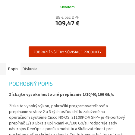
Skladom
89 € bez DPH
109,47 €
ZOBRAZIŤ VŠETKY SÚVISIACE PRODUKTY
Popis
Diskusia
PODROBNÝ POPIS
Získajte vysokohustotné prepínanie 1/10/40/100 Gb/s
Získajte vysoký výkon, pokročilú programovateľnosť a
prepínanie vrstiev 2 a 3 rýchlosťou drôtu založené na
operačnom systéme Cisco NX-OS. 31108PC-V SFP+ je 48-portový
prepínač 1/10 Gb/s s uplinkami 40/100 Gb/s. Podporuje sady
nástrojov DevOps a ponúka mobilitu a škálovateľnosť pre
poskytovateľov služieb a cloudu. Tento kompaktný top-of-rack