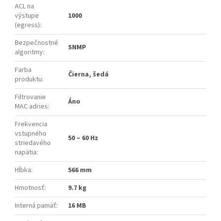
ACL na
výstupe
1000
(egress)
:
Bezpečnostné
SNMP
algoritmy
:
Farba
Čierna, šedá
produktu
:
Filtrovanie
Áno
MAC adries
:
Frekvencia
vstupného
50 – 60 Hz
striedavého
napätia
:
Hĺbka
:
566 mm
Hmotnosť
:
9.7 kg
Interná pamäť
:
16 MB