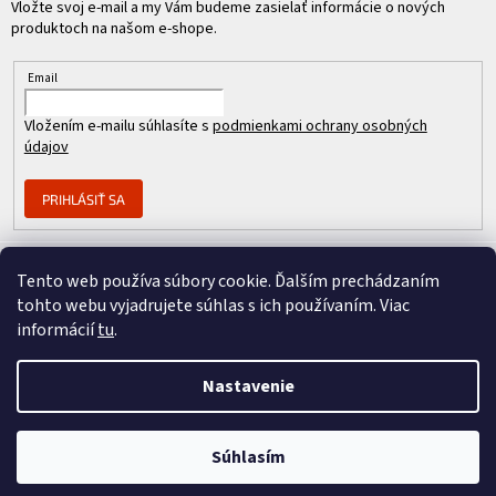
Vložte svoj e-mail a my Vám budeme zasielať informácie o nových
produktoch na našom e-shope.
Email
Vložením e-mailu súhlasíte s
podmienkami ochrany osobných
údajov
PRIHLÁSIŤ SA
Tento web používa súbory cookie. Ďalším prechádzaním
Člen skupiny
tohto webu vyjadrujete súhlas s ich používaním. Viac
informácií
tu
.
Nastavenie
Copyright 2026
REPASOVANÉ CISCO
. Všetky práva vyhradené.
Vytvoril Shoptet Premium
&
Súhlasím