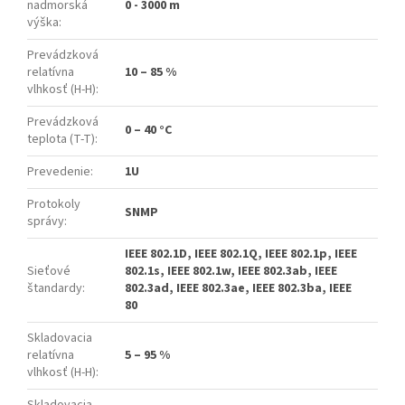
nadmorská
0 - 3000 m
výška
:
Prevádzková
relatívna
10 – 85 %
vlhkosť (H-H)
:
Prevádzková
0 – 40 °C
teplota (T-T)
:
Prevedenie
:
1U
Protokoly
SNMP
správy
:
IEEE 802.1D, IEEE 802.1Q, IEEE 802.1p, IEEE
Sieťové
802.1s, IEEE 802.1w, IEEE 802.3ab, IEEE
štandardy
:
802.3ad, IEEE 802.3ae, IEEE 802.3ba, IEEE
80
Skladovacia
relatívna
5 – 95 %
vlhkosť (H-H)
:
Skladovacia