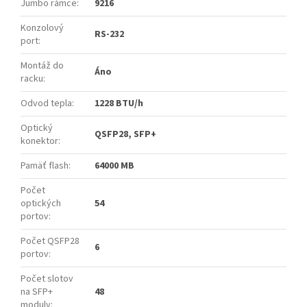
Jumbo rámce
:
9216
Konzolový
RS-232
port
:
Montáž do
Áno
racku
:
Odvod tepla
:
1228 BTU/h
Optický
QSFP28, SFP+
konektor
:
Pamäť flash
:
64000 MB
Počet
optických
54
portov
:
Počet QSFP28
6
portov
:
Počet slotov
na SFP+
48
moduly
: