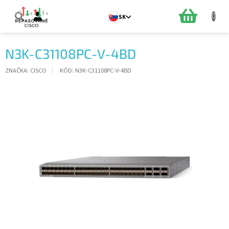
Prejsť
na
NÁKUPN
SK
obsah
KOŠÍK
N3K-C31108PC-V-4BD
ZNAČKA:
CISCO
KÓD:
N3K-C31108PC-V-4BD