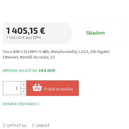
1 405,15 €
Skladom
1 142,40 € bez DPH
Jednotková
cena:
Cisco N3K-C31108PC-V-4BD, Manažovateľný, L2/L3, 100 Gigabit
Ethernet, Montáž do racku, 1U
Môžeme doručiť do:
14.8.2026
Pridať do košíka
Detailné informácie
OPÝTAŤ SA
ZDIEĽAŤ