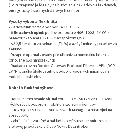
(ToR) prepínač je ideálny na budovanie nákladovo efektívnych,
energeticky úsporných dátových centier.
Vysoký výkon a flexibilita
- 48 downlink portov podporuje 1G a 10G
- 6 flexibilných uplink portov podporuje 40G, 100G, 4x10G s
breakout káblami a 1x10G s adaptérom QSA
- Až 2,5 terabitu za sekundu (Tb/s) a až 1,4 miliardy paketov za
sekundu
- Dizajn je optimalizovaný pre ultranízku nominálnu latenciu
(približne 650 nanosekúnd)
- Riadiaca rovina Border Gateway Protocol Ethernet VPN (BGP
EVPN) ponúka škálovateľnú podporu viacerých nájomcov a
mobilitu hostiteľov
Bohatá funkčná výbava
- Natívne smerovanie virtual extensible LAN (VXLAN) linkovou
rýchlosťou podporuje mobilitu a izoláciu nájomcov
- Integruje sa s Cisco Cloud Network Manager a nástrojmi na
správu XML
- Zahŕňa škálovateľné a nákladovo efektívne monitorovanie
sieťovej prevádzky s Cisco Nexus Data Broker