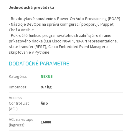
Jednoduchá prevádzka
- Bezdotykové spustenie s Power-On Auto-Provisioning (POAP)
- Nástroje DevOps na správu konfigurácií podporujú Puppet,
Chef a Ansible
- Pokročilé funkcie programovateľnosti zahŕňajú rozhranie
príkazového riadka (CLI) Cisco NX-API, NX-API representational
state transfer (REST), Cisco Embedded Event Manager a
skriptovanie v Pythone
DODATOČNÉ PARAMETRE
Kategória
:
NEXUS
Hmotnosť
:
9.7 kg
Access
Control List
Áno
(ACL)
:
ACL na vstupe
16000
(ingress)
: