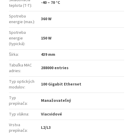
-40 – 70 °C
teplota (T-T)
:
Spotreba
360 W
energie (max.)
:
Spotreba
energie
150 W
(typická)
:
Šírka
:
439 mm
Tabuľka MAC
288000 entries
adries
:
Typ optických
100 Gigabit Ethernet
modulov
:
Typ
Manažovateľný
prepínača
:
Typ vlákna
:
Viacvidové
Vrstva
L2/L3
prepínača
: