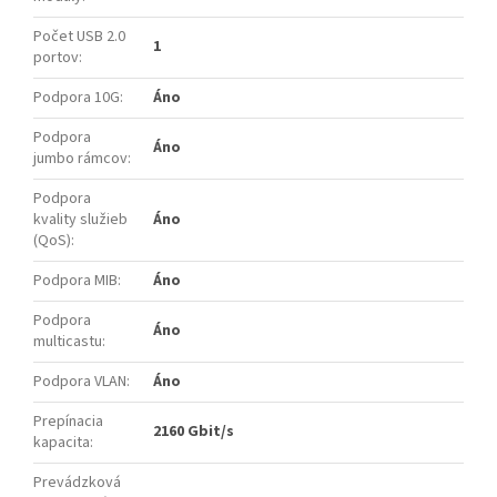
Počet USB 2.0
1
portov
:
Podpora 10G
:
Áno
Podpora
Áno
jumbo rámcov
:
Podpora
kvality služieb
Áno
(QoS)
:
Podpora MIB
:
Áno
Podpora
Áno
multicastu
:
Podpora VLAN
:
Áno
Prepínacia
2160 Gbit/s
kapacita
:
Prevádzková