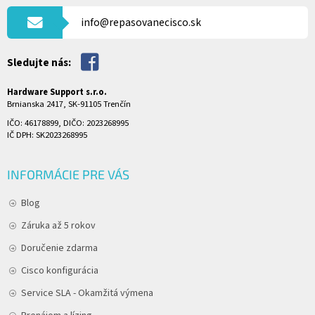
I
E
info@repasovanecisco.sk
P
E
R
V
Sledujte nás:
K
Y
V
Hardware Support s.r.o.
Ý
Brnianska 2417, SK-91105 Trenčín
P
IČO: 46178899, DIČO: 2023268995
I
IČ DPH: SK2023268995
S
U
INFORMÁCIE PRE VÁS
Blog
Záruka až 5 rokov
Doručenie zdarma
Cisco konfigurácia
Service SLA - Okamžitá výmena