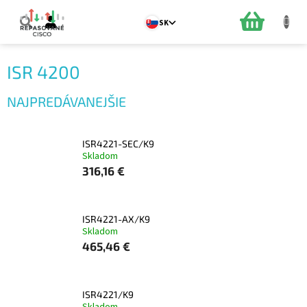
Prejsť
na
NÁKUPN
SK
obsah
KOŠÍK
ISR 4200
NAJPREDÁVANEJŠIE
ISR4221-SEC/K9
Skladom
316,16 €
ISR4221-AX/K9
Skladom
465,46 €
ISR4221/K9
Skladom