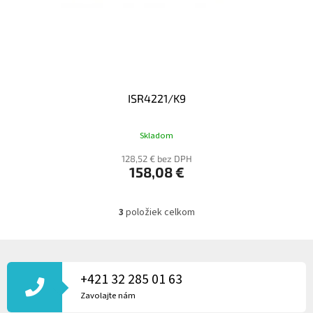
ISR4221/K9
Skladom
128,52 € bez DPH
158,08 €
3
položiek celkom
O
V
L
Z
Á
Á
D
P
+421 32 285 01 63
A
Ä
Zavolajte nám
C
T
I