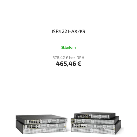
T
O
V
ISR4221-AX/K9
Skladom
378,42 € bez DPH
465,46 €