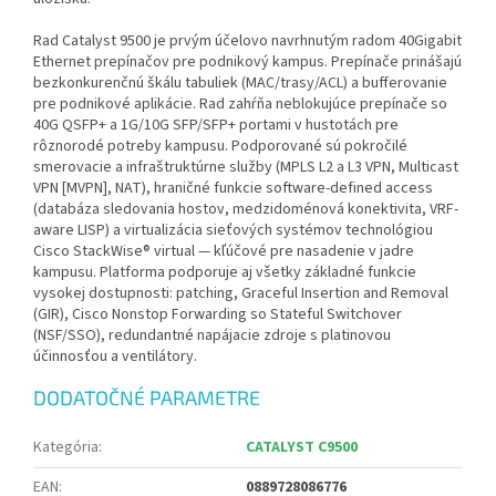
Rad Catalyst 9500 je prvým účelovo navrhnutým radom 40Gigabit
Ethernet prepínačov pre podnikový kampus. Prepínače prinášajú
bezkonkurenčnú škálu tabuliek (MAC/trasy/ACL) a bufferovanie
pre podnikové aplikácie. Rad zahŕňa neblokujúce prepínače so
40G QSFP+ a 1G/10G SFP/SFP+ portami v hustotách pre
rôznorodé potreby kampusu. Podporované sú pokročilé
smerovacie a infraštruktúrne služby (MPLS L2 a L3 VPN, Multicast
VPN [MVPN], NAT), hraničné funkcie software-defined access
(databáza sledovania hostov, medzidoménová konektivita, VRF-
aware LISP) a virtualizácia sieťových systémov technológiou
Cisco StackWise® virtual — kľúčové pre nasadenie v jadre
kampusu. Platforma podporuje aj všetky základné funkcie
vysokej dostupnosti: patching, Graceful Insertion and Removal
(GIR), Cisco Nonstop Forwarding so Stateful Switchover
(NSF/SSO), redundantné napájacie zdroje s platinovou
účinnosťou a ventilátory.
DODATOČNÉ PARAMETRE
Kategória
:
CATALYST C9500
EAN
:
0889728086776