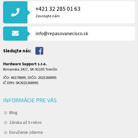
Á
P
+421 32 285 01 63
Ä
Zavolajte nám
T
I
info@repasovanecisco.sk
E
Sledujte nás:
Hardware Support s.r.o.
Brnianska 2417, SK-91105 Trenčín
IČO: 46178899, DIČO: 2023268995
IČ DPH: SK2023268995
INFORMÁCIE PRE VÁS
Blog
Záruka až 5 rokov
Doručenie zdarma