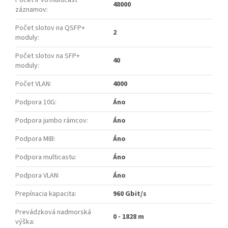
48000
záznamov
:
Počet slotov na QSFP+
2
moduly
:
Počet slotov na SFP+
40
moduly
:
Počet VLAN
:
4000
Podpora 10G
:
Áno
Podpora jumbo rámcov
:
Áno
Podpora MIB
:
Áno
Podpora multicastu
:
Áno
Podpora VLAN
:
Áno
Prepínacia kapacita
:
960 Gbit/s
Prevádzková nadmorská
0 - 1828 m
výška
: