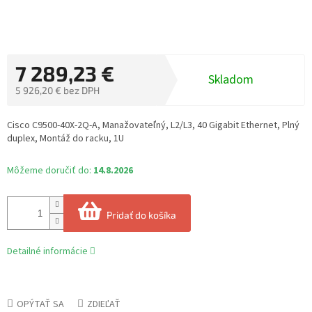
7 289,23 €
Skladom
5 926,20 € bez DPH
Jednotková
cena:
Cisco C9500-40X-2Q-A, Manažovateľný, L2/L3, 40 Gigabit Ethernet, Plný
duplex, Montáž do racku, 1U
Môžeme doručiť do:
14.8.2026
Pridať do košíka
Detailné informácie
OPÝTAŤ SA
ZDIEĽAŤ