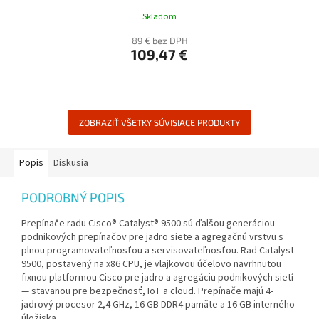
Skladom
89 € bez DPH
109,47 €
ZOBRAZIŤ VŠETKY SÚVISIACE PRODUKTY
Popis
Diskusia
PODROBNÝ POPIS
Prepínače radu Cisco® Catalyst® 9500 sú ďalšou generáciou
podnikových prepínačov pre jadro siete a agregačnú vrstvu s
plnou programovateľnosťou a servisovateľnosťou. Rad Catalyst
9500, postavený na x86 CPU, je vlajkovou účelovo navrhnutou
fixnou platformou Cisco pre jadro a agregáciu podnikových sietí
— stavanou pre bezpečnosť, IoT a cloud. Prepínače majú 4-
jadrový procesor 2,4 GHz, 16 GB DDR4 pamäte a 16 GB interného
úložiska.