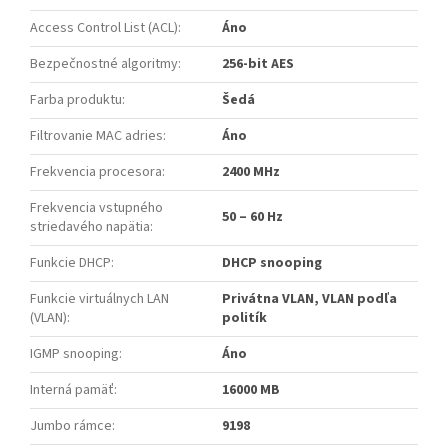
Access Control List (ACL)
:
Áno
Bezpečnostné algoritmy
:
256-bit AES
Farba produktu
:
Šedá
Filtrovanie MAC adries
:
Áno
Frekvencia procesora
:
2400 MHz
Frekvencia vstupného
50 – 60 Hz
striedavého napätia
:
Funkcie DHCP
:
DHCP snooping
Funkcie virtuálnych LAN
Privátna VLAN, VLAN podľa
(VLAN)
:
politík
IGMP snooping
:
Áno
Interná pamäť
:
16000 MB
Jumbo rámce
:
9198