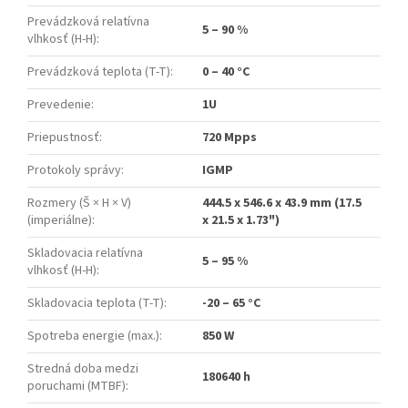
Prevádzková relatívna
5 – 90 %
vlhkosť (H-H)
:
Prevádzková teplota (T-T)
:
0 – 40 °C
Prevedenie
:
1U
Priepustnosť
:
720 Mpps
Protokoly správy
:
IGMP
Rozmery (Š × H × V)
444.5 x 546.6 x 43.9 mm (17.5
(imperiálne)
:
x 21.5 x 1.73")
Skladovacia relatívna
5 – 95 %
vlhkosť (H-H)
:
Skladovacia teplota (T-T)
:
-20 – 65 °C
Spotreba energie (max.)
:
850 W
Stredná doba medzi
180640 h
poruchami (MTBF)
: