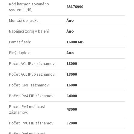
Kód harmonizovaného
85176990
systému (HS)
:
Montáž do racku
:
Áno
Napájací zdroj v balení
:
Áno
Pamäť flash
:
16000 MB
Plný duplex
:
Áno
Počet ACL IPv4 záznamov
:
18000
Počet ACL IPv6 záznamov
:
18000
Počet IGMP záznamov
:
16000
Počet IPv4 FIB záznamov
:
64000
Počet IPv4 multicast
48000
záznamov
:
Počet IPv6 FIB záznamov
:
32000
Počet IPv6 multicast