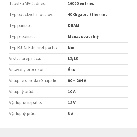
Tabuľka MAC adries
:
16000 entries
Typ optických modulov
:
40 Gigabit Ethernet
Typ pamäte
:
DRAM
Typ prepínača
:
Manažovateľný
Typ RJ-45 Ethernet portov
:
Nie
Vrstva prepínača
:
L2/L3
Vstavaný procesor
:
Áno
Vstupné striedavé napätie
:
90 – 264 V
Vstupný prúd
:
10 A
Výstupné napätie
:
12 V
Výstupný prúd
:
3 A
Z