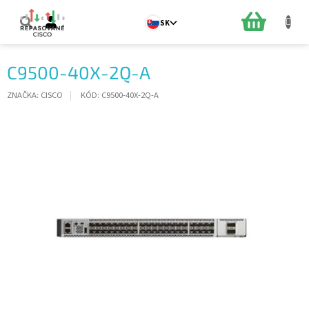
Prejsť
na
NÁKUPN
SK
obsah
KOŠÍK
C9500-40X-2Q-A
ZNAČKA:
CISCO
KÓD:
C9500-40X-2Q-A