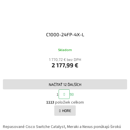
C1000-24FP-4X-L
Skladom
1 770,72 € bez DPH
2 177,99 €
NAČÍTAŤ 12 ĎALŠÍCH
S
1
93
T
O
R
1113
položiek celkom
V
Á
L
HORE
N
Á
K
O
D
V
Repasované Cisco Switche Catalyst, Meraki a Nexus ponúkajú širokú
A