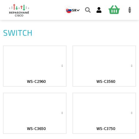
Prejsť
na
NÁKUPN
SK
obsah
KOŠÍK
SWITCH
WS-C2960
WS-C3560
WS-C3650
WS-C3750