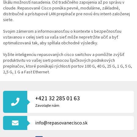
A
škálu možností nasadenia. Od tradičného zapojenia až po správu v
C
N
cloude. Repasované Cisco ponúka pevné, modulárne, základné,
I
I
distribučné a prístupové LAN prepínače pre novú éru intent-založenej
E
E
siete.
P
R
Svojim zámerom a informovanosťou o kontexte s bezpečnosťou
V
vstavanou v celej sieti sa vaša sieť môže nepretržite učiť a byť
K
optimalizovaná tak, aby spĺňala obchodné výsledky.
Y
V
Vyžite inteligenciu repasovaných cisco switchov a pomôžte zvýšiť
Ý
produktivitu vo vašej sieti pomocou špičkových podnikových
P
prepínačov, ktoré ponúkajú rýchlosti portov 100 G, 40 G, 25 G, 1 G, 5 G,
I
2,5 G, 1 G a Fast Ethernet.
S
U
Z
Á
P
+421 32 285 01 63
Ä
Zavolajte nám
T
I
info@repasovanecisco.sk
E