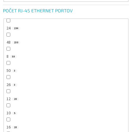
POČET RJ-45 ETHERNET PORTOV
24
194
48
238
8
59
50
3
26
3
12
20
10
5
16
28