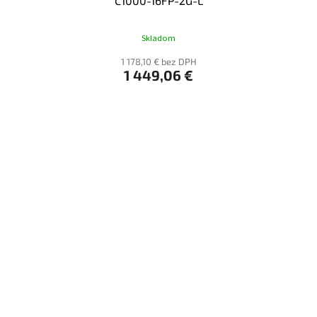
C1000-16FP-2G-L
Skladom
1 178,10 € bez DPH
1 449,06 €