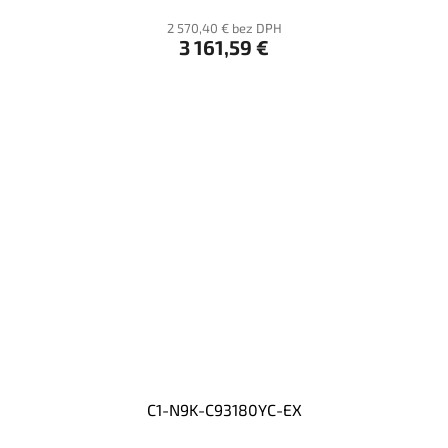
2 570,40 € bez DPH
3 161,59 €
C1-N9K-C93180YC-EX