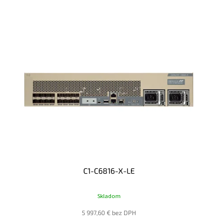
V
Ý
P
I
S
P
R
O
D
U
K
T
O
V
C1-C6816-X-LE
Skladom
5 997,60 € bez DPH