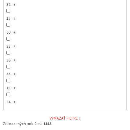
32
9
15
2
60
4
28
2
36
1
44
1
18
2
34
1
VYMAZAŤ FILTRE
Zobrazených položiek:
1113