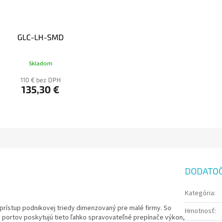
GLC-LH-SMD
Skladom
110 € bez DPH
135,30 €
DODATO
Kategória
:
 prístup podnikovej triedy dimenzovaný pre malé firmy. So
Hmotnosť
:
a portov poskytujú tieto ľahko spravovateľné prepínače výkon,