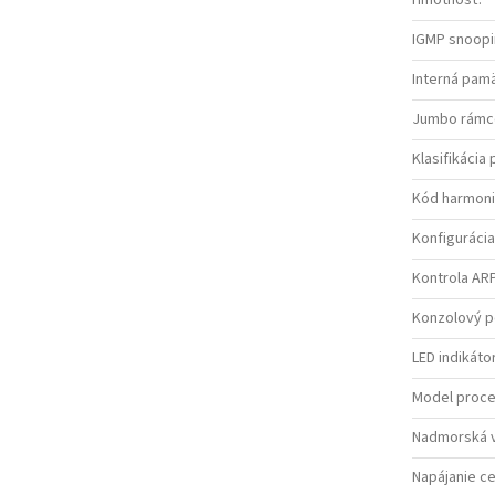
Hmotnosť
:
IGMP snoop
Interná pam
Jumbo rámc
Klasifikácia
Kód harmoni
Konfigurácia
Kontrola ARP
Konzolový p
LED indikáto
Model proc
Nadmorská 
Napájanie ce