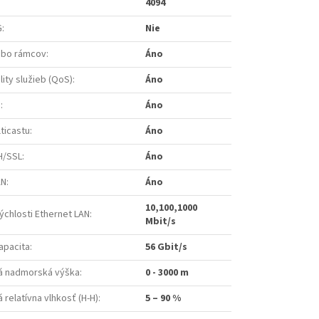
4094
G
:
Nie
mbo rámcov
:
Áno
ity služieb (QoS)
:
Áno
B
:
Áno
ticastu
:
Áno
H/SSL
:
Áno
AN
:
Áno
10,100,1000
ýchlosti Ethernet LAN
:
Mbit/s
apacita
:
56 Gbit/s
á nadmorská výška
:
0 - 3000 m
relatívna vlhkosť (H-H)
:
5 – 90 %