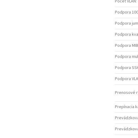
Počet VLAN
:
Podpora 10
Podpora ju
Podpora kval
Podpora MI
Podpora mul
Podpora SS
Podpora VL
Prenosové r
Prepínacia k
Prevádzkov
Prevádzková 