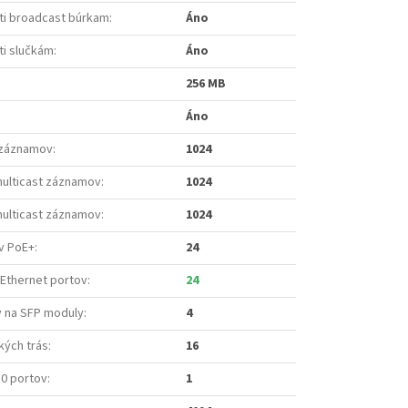
ti broadcast búrkam
:
Áno
ti slučkám
:
Áno
256 MB
Áno
 záznamov
:
1024
multicast záznamov
:
1024
multicast záznamov
:
1024
v PoE+
:
24
 Ethernet portov
:
24
v na SFP moduly
:
4
kých trás
:
16
.0 portov
:
1