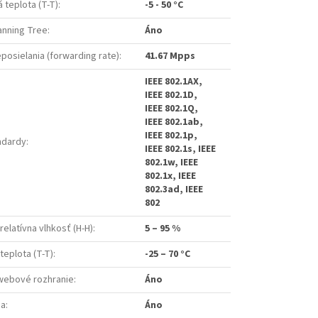
 teplota (T-T)
:
-5 - 50 °C
anning Tree
:
Áno
posielania (forwarding rate)
:
41.67 Mpps
IEEE 802.1AX,
IEEE 802.1D,
IEEE 802.1Q,
IEEE 802.1ab,
IEEE 802.1p,
ndardy
:
IEEE 802.1s, IEEE
802.1w, IEEE
802.1x, IEEE
802.3ad, IEEE
802
relatívna vlhkosť (H-H)
:
5 – 95 %
teplota (T-T)
:
-25 – 70 °C
webové rozhranie
:
Áno
sa
:
Áno