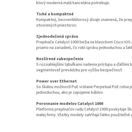
ktorý moderná malá kancelária potrebuje.
Tiché a kompaktné
Kompaktný, bezventilátorový dizajn znamená, že prep
otvorených priestorov.
Zjednodušená správa
Prepínače Catalyst 1000 bežia na klasickom Cisco IOS
priamo na zariadení, čo robí správu jednoduchou a ľah
Rozšírené zabezpečenie
S rozsiahlejšími tabuľkami riadenia prístupu a ďalší
segmentovať prevádzku pre vyššiu bezpečnosť.
Power over Ethernet
So škálou možností PoE vrátane Perpetual PoE robia pr
jednoduchou, ako je zapojenie káblov.
Porovnanie modelov Catalyst 1000
Platforma prepínačov radu Catalyst 1000 poskytuje šk
malej firmy. Všetky modely zahŕňajú ľahko použiteľné