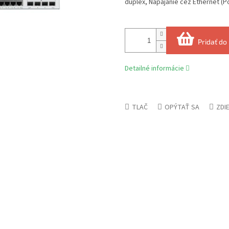
duplex, Napájanie cez Ethernet (P
Pridať do
Detailné informácie
TLAČ
OPÝTAŤ SA
ZDI