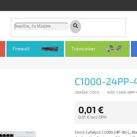
Firewall
Transceiver
C1000-24PP-
ZNAČKA:
CISCO
KÓD:
C1000-24PP-
0,01 €
0,01 € bez DPH
Jednotková
cena:
Cisco Catalyst C1000-24P-4G-L, Ma