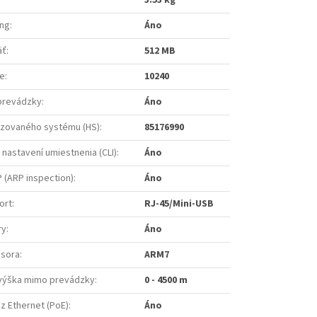
3.53 kg
ing
:
Áno
äť
:
512 MB
e
:
10240
 prevádzky
:
Áno
zovaného systému (HS)
:
85176990
 nastavení umiestnenia (CLI)
:
Áno
 (ARP inspection)
:
Áno
ort
:
RJ-45/Mini-USB
ry
:
Áno
esora
:
ARM7
výška mimo prevádzky
:
0 - 4500 m
z Ethernet (PoE)
:
Áno