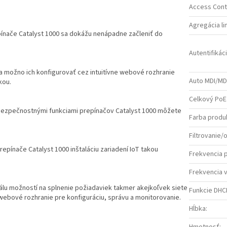
Access Contr
Agregácia li
ínače Catalyst 1000 sa dokážu nenápadne začleniť do
Autentifikác
 a možno ich konfigurovať cez intuitívne webové rozhranie
Auto MDI/MD
kou.
Celkový PoE
mi bezpečnostnými funkciami prepínačov Catalyst 1000 môžete
Farba produ
Filtrovanie
epínače Catalyst 1000 inštaláciu zariadení IoT takou
Frekvencia 
Frekvencia 
álu možností na splnenie požiadaviek takmer akejkoľvek siete
Funkcie DHC
 webové rozhranie pre konfiguráciu, správu a monitorovanie.
Hĺbka
: