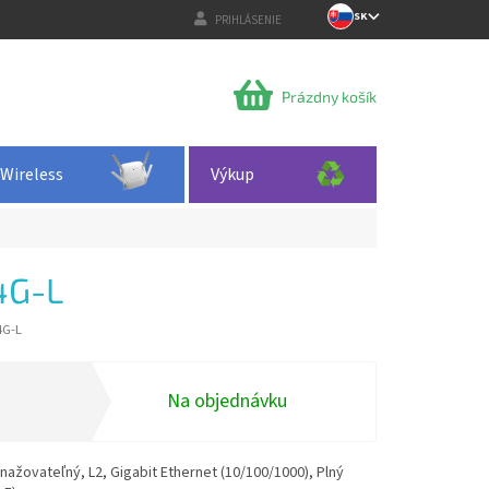
SK
PRIHLÁSENIE
NÁKUPNÝ
Prázdny košík
KOŠÍK
Wireless
Výkup
4G-L
4G-L
Na objednávku
nažovateľný, L2, Gigabit Ethernet (10/100/1000), Plný