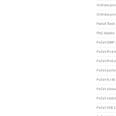
Ochrana pro
Ochrana pro
Pamäť flash
:
Plný duplex
:
Počet IGMP
Počet IPv4 
Počet IPv6 
Počet porto
Počet RJ-45
Počet sloto
Počet static
Počet USB 2