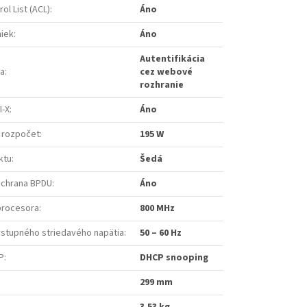
ol List (ACL)
:
Áno
niek
:
Áno
Autentifikácia
ia
:
cez webové
rozhranie
I-X
:
Áno
 rozpočet
:
195 W
ktu
:
Šedá
/ochrana BPDU
:
Áno
procesora
:
800 MHz
vstupného striedavého napätia
:
50 – 60 Hz
P
:
DHCP snooping
299 mm