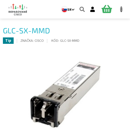
Prejsť
na
NÁKUPN
SK
obsah
KOŠÍK
GLC-SX-MMD
ZNAČKA:
CISCO
KÓD:
GLC-SX-MMD
Tip