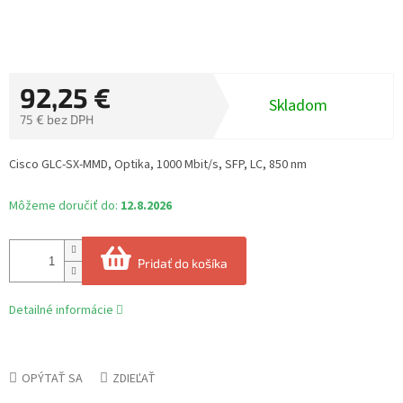
92,25 €
Skladom
75 € bez DPH
Jednotková
cena:
Cisco GLC-SX-MMD, Optika, 1000 Mbit/s, SFP, LC, 850 nm
Môžeme doručiť do:
12.8.2026
Pridať do košíka
Detailné informácie
OPÝTAŤ SA
ZDIEĽAŤ