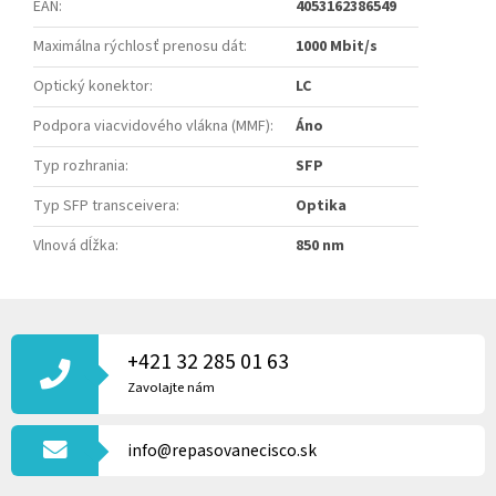
EAN
:
4053162386549
Maximálna rýchlosť prenosu dát
:
1000 Mbit/s
Optický konektor
:
LC
Podpora viacvidového vlákna (MMF)
:
Áno
Typ rozhrania
:
SFP
Typ SFP transceivera
:
Optika
Vlnová dĺžka
:
850 nm
Z
Á
P
+421 32 285 01 63
Ä
Zavolajte nám
T
I
info@repasovanecisco.sk
E