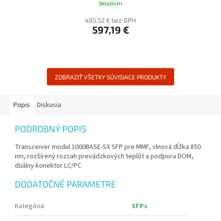
Skladom
485,52 € bez DPH
597,19 €
ZOBRAZIŤ VŠETKY SÚVISIACE PRODUKTY
Popis
Diskusia
PODROBNÝ POPIS
Transceiver modul 1000BASE-SX SFP pre MMF, vlnová dĺžka 850
nm, rozšírený rozsah prevádzkových teplôt a podpora DOM,
duálny konektor LC/PC
DODATOČNÉ PARAMETRE
Kategória
:
SFPs