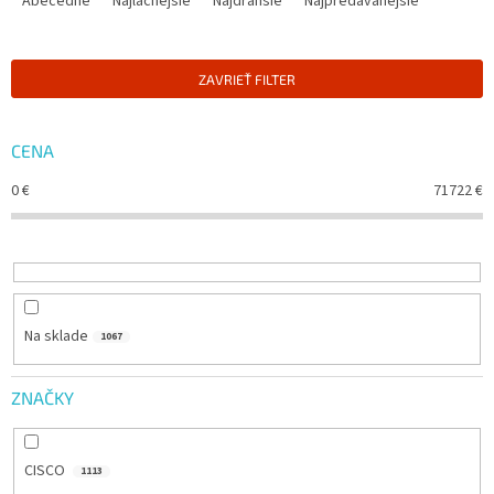
Abecedne
Najlacnejšie
Najdrahšie
Najpredávanejšie
D
E
N
ZAVRIEŤ FILTER
I
E
P
CENA
R
O
0
€
71722
€
D
U
K
T
O
Na sklade
V
1067
ZNAČKY
CISCO
1113