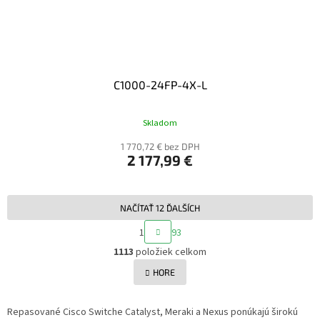
C1000-24FP-4X-L
Skladom
1 770,72 € bez DPH
2 177,99 €
NAČÍTAŤ 12 ĎALŠÍCH
S
1
93
T
O
R
1113
položiek celkom
V
Á
L
HORE
N
Á
K
O
D
V
Repasované Cisco Switche Catalyst, Meraki a Nexus ponúkajú širokú
A