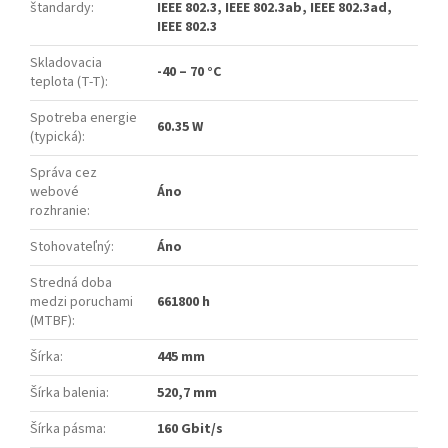
štandardy
:
IEEE 802.3, IEEE 802.3ab, IEEE 802.3ad,
IEEE 802.3
Skladovacia
-40 – 70 °C
teplota (T-T)
:
Spotreba energie
60.35 W
(typická)
:
Správa cez
webové
Áno
rozhranie
:
Stohovateľný
:
Áno
Stredná doba
medzi poruchami
661800 h
(MTBF)
:
Šírka
:
445 mm
Šírka balenia
:
520,7 mm
Šírka pásma
:
160 Gbit/s