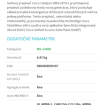
Sieťový prepínač Cisco Catalyst 3650-24TD-L je prístupový
prepínač podnikovej triedy novej generácie, ktorý poskytuje
základ pre plnú konvergenciu drôtových a bezdrôtových sietí na
jedinej platforme. Tento prepínač, samostatný alebo
stohovateľný, je postavený na pokročilej technológii Cisco
StackWise-160 a využíva nový aplikačne špecifický integrovaný
obvod (ASIC) Cisco Unified Access Data Plane (UADP).
DODATOČNÉ PARAMETRE
Kategória
:
WS-C3650
Hmotnosť
:
6.87 kg
EAN
:
0882658593307
Access Control
Áno
List (ACL)
:
Agregácia liniek
:
Áno
Auto MDI/MDI-X
:
Áno
UL 60950-1, CAN/CSA-C22.2 No. 60950-