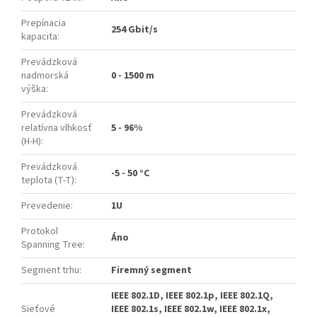
Prepínacia
254 Gbit/s
kapacita
:
Prevádzková
nadmorská
0 - 1500 m
výška
:
Prevádzková
relatívna vlhkosť
5 - 96%
(H-H)
:
Prevádzková
-5 - 50 °C
teplota (T-T)
:
Prevedenie
:
1U
Protokol
Áno
Spanning Tree
:
Segment trhu
:
Firemný segment
IEEE 802.1D, IEEE 802.1p, IEEE 802.1Q,
Sieťové
IEEE 802.1s, IEEE 802.1w, IEEE 802.1x,