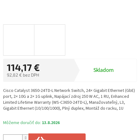
114,17 €
Skladom
92,82 € bez DPH
Jednotková
cena:
Cisco Catalyst 3650-24TD-L Network Switch, 24× Gigabit Ethernet (GbE)
port, 2× 10G a 2× 1G uplink, Napájací zdroj 250 W AC, 1 RU, Enhanced
Limited Lifetime Warranty (WS-C3650-24TD-L), Manažovateľný, L3,
Gigabit Ethernet (10/100/1000), Plný duplex, Montáž do racku, 1U
Môžeme doručiť do:
13.8.2026