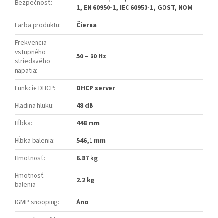
Bezpečnosť
:
1, EN 60950-1, IEC 60950-1, GOST, NOM
Farba produktu
:
Čierna
Frekvencia
vstupného
50 – 60 Hz
striedavého
napätia
:
Funkcie DHCP
:
DHCP server
Hladina hluku
:
48 dB
Hĺbka
:
448 mm
Hĺbka balenia
:
546,1 mm
Hmotnosť
:
6.87 kg
Hmotnosť
2.2 kg
balenia
:
IGMP snooping
:
Áno