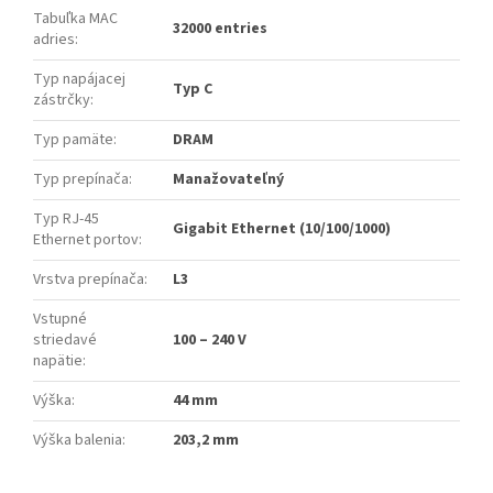
Tabuľka MAC
32000 entries
adries
:
Typ napájacej
Typ C
zástrčky
:
Typ pamäte
:
DRAM
Typ prepínača
:
Manažovateľný
Typ RJ-45
Gigabit Ethernet (10/100/1000)
Ethernet portov
:
Vrstva prepínača
:
L3
Vstupné
striedavé
100 – 240 V
napätie
:
Výška
:
44 mm
Výška balenia
:
203,2 mm