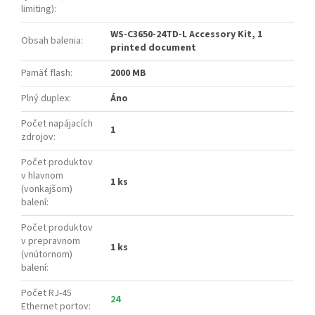
limiting)
:
WS-C3650-24TD-L Accessory Kit, 1
Obsah balenia
:
printed document
Pamäť flash
:
2000 MB
Plný duplex
:
Áno
Počet napájacích
1
zdrojov
:
Počet produktov
v hlavnom
1 ks
(vonkajšom)
balení
:
Počet produktov
v prepravnom
1 ks
(vnútornom)
balení
:
Počet RJ-45
24
Ethernet portov
: