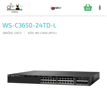
Prejsť
na
NÁKUPN
SK
obsah
KOŠÍK
WS-C3650-24TD-L
ZNAČKA:
CISCO
KÓD:
WS-C3650-24TD-L