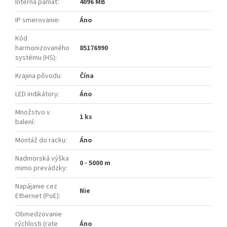
Interná pamäť
:
4096 MB
IP smerovanie
:
Áno
Kód
harmonizovaného
85176990
systému (HS)
:
Krajina pôvodu
:
Čína
LED indikátory
:
Áno
Množstvo v
1 ks
balení
:
Montáž do racku
:
Áno
Nadmorská výška
0 - 5000 m
mimo prevádzky
:
Napájanie cez
Nie
Ethernet (PoE)
:
Obmedzovanie
rýchlosti (rate
Áno