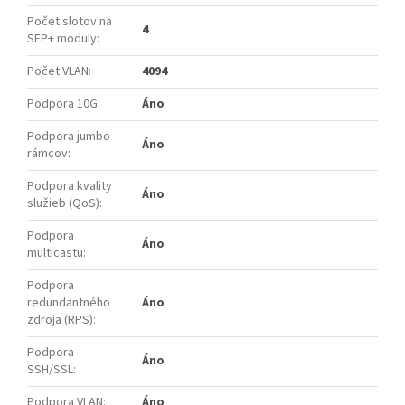
Počet slotov na
4
SFP+ moduly
:
Počet VLAN
:
4094
Podpora 10G
:
Áno
Podpora jumbo
Áno
rámcov
:
Podpora kvality
Áno
služieb (QoS)
:
Podpora
Áno
multicastu
:
Podpora
redundantného
Áno
zdroja (RPS)
:
Podpora
Áno
SSH/SSL
:
Podpora VLAN
:
Áno