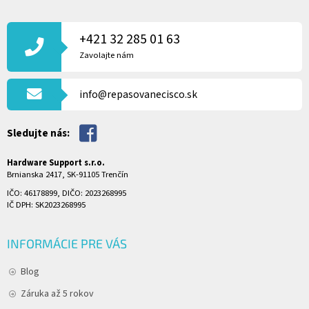
Z
Á
P
+421 32 285 01 63
Ä
Zavolajte nám
T
I
info@repasovanecisco.sk
E
Sledujte nás:
Hardware Support s.r.o.
Brnianska 2417, SK-91105 Trenčín
IČO: 46178899, DIČO: 2023268995
IČ DPH: SK2023268995
INFORMÁCIE PRE VÁS
Blog
Záruka až 5 rokov