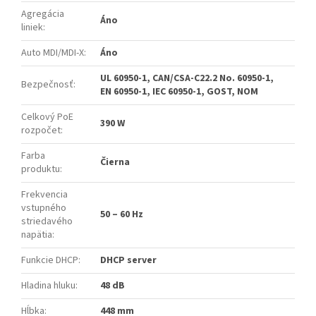
Agregácia
Áno
liniek
:
Auto MDI/MDI-X
:
Áno
UL 60950-1, CAN/CSA-C22.2 No. 60950-1,
Bezpečnosť
:
EN 60950-1, IEC 60950-1, GOST, NOM
Celkový PoE
390 W
rozpočet
:
Farba
Čierna
produktu
:
Frekvencia
vstupného
50 – 60 Hz
striedavého
napätia
:
Funkcie DHCP
:
DHCP server
Hladina hluku
:
48 dB
Hĺbka
:
448 mm