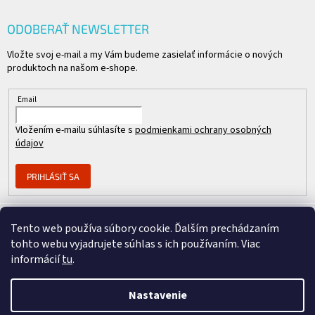
ODOBERAŤ NEWSLETTER
Vložte svoj e-mail a my Vám budeme zasielať informácie o nových
produktoch na našom e-shope.
Email
Vložením e-mailu súhlasíte s
podmienkami ochrany osobných
údajov
PRIHLÁSIŤ SA
Tento web používa súbory cookie. Ďalším prechádzaním
Člen skupiny
tohto webu vyjadrujete súhlas s ich používaním. Viac
informácií
tu
.
Nastavenie
Copyright 2026
REPASOVANÉ CISCO
. Všetky práva vyhradené.