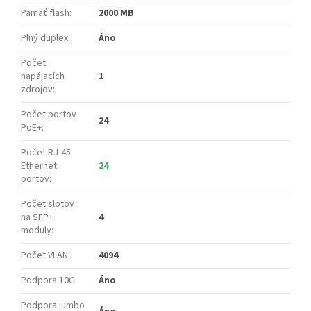
Pamäť flash
:
2000 MB
Plný duplex
:
Áno
Počet
napájacích
1
zdrojov
:
Počet portov
24
PoE+
:
Počet RJ-45
Ethernet
24
portov
:
Počet slotov
na SFP+
4
moduly
:
Počet VLAN
:
4094
Podpora 10G
:
Áno
Podpora jumbo