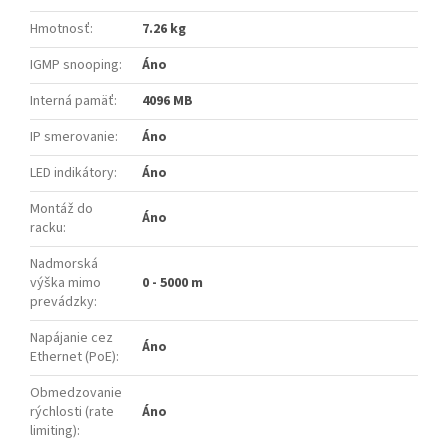
Hmotnosť
:
7.26 kg
IGMP snooping
:
Áno
Interná pamäť
:
4096 MB
IP smerovanie
:
Áno
LED indikátory
:
Áno
Montáž do
Áno
racku
:
Nadmorská
výška mimo
0 - 5000 m
prevádzky
:
Napájanie cez
Áno
Ethernet (PoE)
:
Obmedzovanie
rýchlosti (rate
Áno
limiting)
: