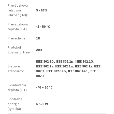
Prevádzková
relatívna
5 - 96%
vlhkosť (H-H)
:
Prevádzková
-5 - 50 °C
teplota (T-T)
:
Prevedenie
:
1U
Protokol
Áno
Spanning Tree
:
IEEE 802.1D, IEEE 802.1p, IEEE 802.1Q,
Sieťové
IEEE 802.1s, IEEE 802.1w, IEEE 802.1x, IEEE
štandardy
:
802.3, IEEE 802.3ab, IEEE 802.3ad, IEEE
802.3
Skladovacia
-40 – 70 °C
teplota (T-T)
:
Spotreba
energie
67.75 W
(typická)
: