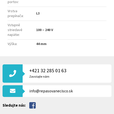
portov
:
Vrstva
L3
prepínača
:
Vstupné
striedavé
100 – 240 V
napätie
:
Výška
:
44 mm
Z
Á
P
+421 32 285 01 63
Ä
Zavolajte nám
T
I
info@repasovanecisco.sk
E
Sledujte nás: