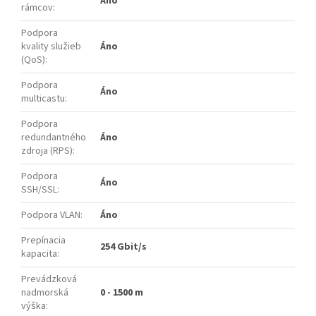
Áno
rámcov
:
Podpora
kvality služieb
Áno
(QoS)
:
Podpora
Áno
multicastu
:
Podpora
redundantného
Áno
zdroja (RPS)
:
Podpora
Áno
SSH/SSL
:
Podpora VLAN
:
Áno
Prepínacia
254 Gbit/s
kapacita
:
Prevádzková
nadmorská
0 - 1500 m
výška
: