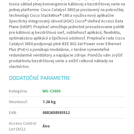
tvoria základ plnej konvergencie káblovej a bezdrôtovej siete na
jednej platforme. Cisco Catalyst 3650 je postavený na pokročilej
technológii Cisco StackWise®-160 a využíva nový aplikačne
špecifický integrovaný obvod (ASIC) Cisco® Unified Access Data
Plane (UADP). Prepínač umožňuje jednotné presadzovanie politík
pre káblovú aj bezdrôtovú sieť, viditeľnosť aplikácií, flexibilitu,
optimalizáciu aplikácií a špičkovú odolnosť. Prepínače radu Cisco
Catalyst 3650 podporujú plné IEEE 802.3at Power over Ethernet
Plus (PoE+) a ponúkajú modulárne, v teréne vymeniteľné
redundantné ventilátory a napájacie zdroje. Pomôžu vám zvýšiť
produktivitu bezdrôtovej siete a znížiť celkové náklady na
vlastníctvo.
DODATOČNÉ PARAMETRE
Kategória
:
WS-C3650
Hmotnosť
:
7.26 kg
EAN
:
0882658593512
Access Control
Áno
List (ACL)
: