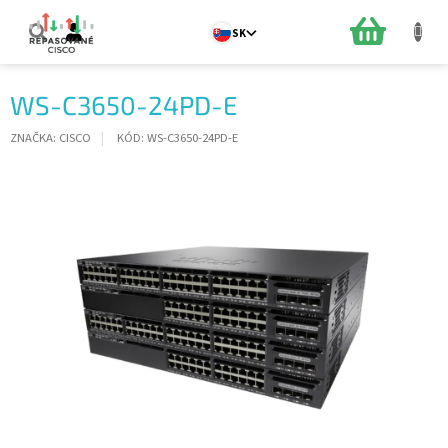
Prejsť
na
NÁKUPN
SK
obsah
KOŠÍK
WS-C3650-24PD-E
ZNAČKA:
CISCO
KÓD:
WS-C3650-24PD-E