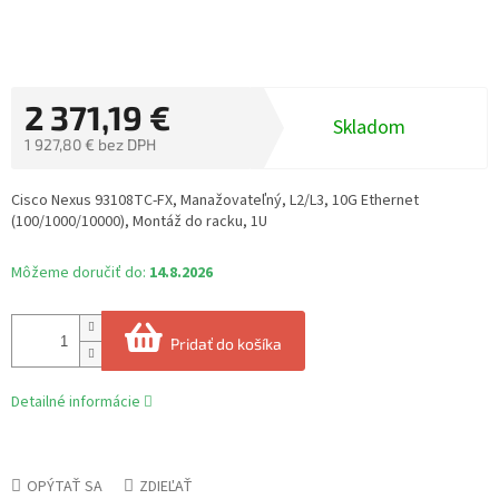
2 371,19 €
Skladom
1 927,80 € bez DPH
Jednotková
cena:
Cisco Nexus 93108TC-FX, Manažovateľný, L2/L3, 10G Ethernet
(100/1000/10000), Montáž do racku, 1U
Môžeme doručiť do:
14.8.2026
Pridať do košíka
Detailné informácie
OPÝTAŤ SA
ZDIEĽAŤ