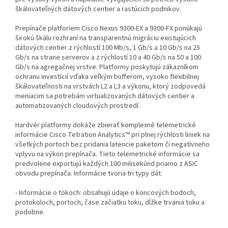
škálovateľných dátových centier a rastúcich podnikov.
Prepínače platforiem Cisco Nexus 9300-EX a 9300-FX ponúkajú
širokú škálu rozhraní na transparentnú migráciu existujúcich
dátových centier z rýchlostí 100 Mb/s, 1 Gb/s a 10 Gb/s na 25
Gb/s na strane serverov a z rýchlostí 10 a 40 Gb/s na 50 a 100
Gb/s na agregačnej vrstve. Platformy poskytujú zákazníkom
ochranu investícií vďaka veľkým bufferom, vysoko flexibilnej
škálovateľnosti na vrstvách L2 a L3 a výkonu, ktorý zodpovedá
meniacim sa potrebám virtualizovaných dátových centier a
automatizovaných cloudových prostredí.
Hardvér platformy dokáže zbierať komplexné telemetrické
informácie Cisco Tetration Analytics™ pri plnej rýchlosti liniek na
všetkých portoch bez pridania latencie paketom či negatívneho
vplyvu na výkon prepínača. Tieto telemetrické informácie sa
predvolene exportujú každých 100 milisekúnd priamo z ASIC
obvodu prepínača. Informácie tvoria tri typy dát:
- Informácie o tokoch: obsahujú údaje o koncových bodoch,
protokoloch, portoch, čase začiatku toku, dĺžke trvania toku a
podobne.