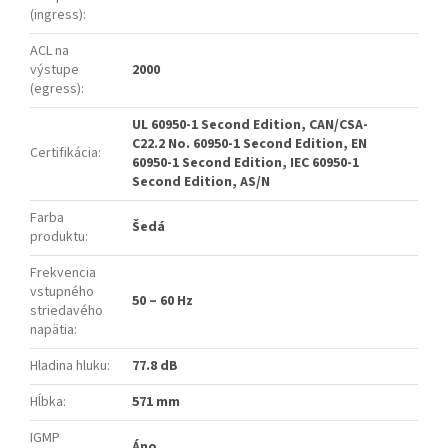
(ingress)
:
ACL na
výstupe
2000
(egress)
:
UL 60950-1 Second Edition, CAN/CSA-
C22.2 No. 60950-1 Second Edition, EN
Certifikácia
:
60950-1 Second Edition, IEC 60950-1
Second Edition, AS/N
Farba
Šedá
produktu
:
Frekvencia
vstupného
50 – 60 Hz
striedavého
napätia
:
Hladina hluku
:
77.8 dB
Hĺbka
:
571 mm
IGMP
Áno