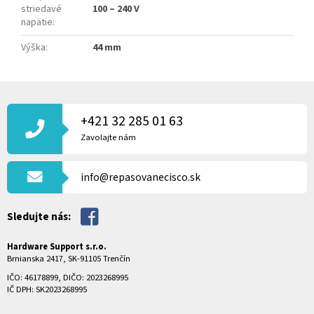
striedavé
100 – 240 V
napätie
:
Výška
:
44 mm
Z
Á
P
+421 32 285 01 63
Ä
Zavolajte nám
T
I
info@repasovanecisco.sk
E
Sledujte nás:
Hardware Support s.r.o.
Brnianska 2417, SK-91105 Trenčín
IČO: 46178899, DIČO: 2023268995
IČ DPH: SK2023268995