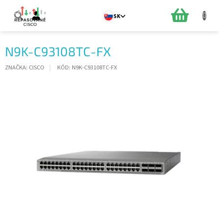
Prejsť
na
NÁKUPN
SK
obsah
KOŠÍK
N9K-C93108TC-FX
ZNAČKA:
CISCO
KÓD:
N9K-C93108TC-FX