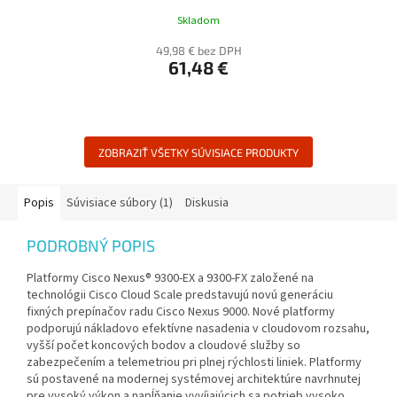
Skladom
49,98 € bez DPH
61,48 €
ZOBRAZIŤ VŠETKY SÚVISIACE PRODUKTY
Popis
Súvisiace súbory (1)
Diskusia
PODROBNÝ POPIS
Platformy Cisco Nexus® 9300-EX a 9300-FX založené na
technológii Cisco Cloud Scale predstavujú novú generáciu
fixných prepínačov radu Cisco Nexus 9000. Nové platformy
podporujú nákladovo efektívne nasadenia v cloudovom rozsahu,
vyšší počet koncových bodov a cloudové služby so
zabezpečením a telemetriou pri plnej rýchlosti liniek. Platformy
sú postavené na modernej systémovej architektúre navrhnutej
pre vysoký výkon a napĺňanie vyvíjajúcich sa potrieb vysoko