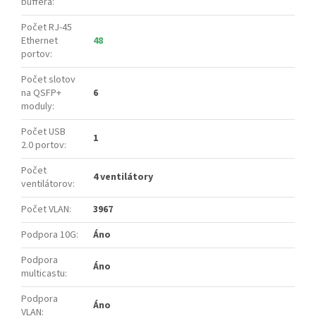
buffera
:
Počet RJ-45
Ethernet
48
portov
:
Počet slotov
na QSFP+
6
moduly
:
Počet USB
1
2.0 portov
:
Počet
4 ventilátory
ventilátorov
:
Počet VLAN
:
3967
Podpora 10G
:
Áno
Podpora
Áno
multicastu
:
Podpora
Áno
VLAN
: