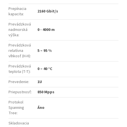
Prepínacia
2160 Gbit/s
kapacita
:
Prevádzková
nadmorská
0 - 4000 m
výška
:
Prevádzková
relatívna
5 – 95 %
vlhkosť (H-H)
:
Prevádzková
0 – 40 °C
teplota (T-T)
:
Prevedenie
:
1U
Priepustnosť
:
850 Mpps
Protokol
Spanning
Áno
Tree
:
Skladovacia