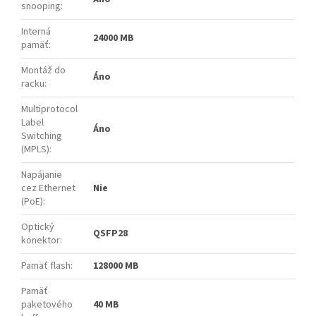
snooping
:
Interná
24000 MB
pamäť
:
Montáž do
Áno
racku
:
Multiprotocol
Label
Áno
Switching
(MPLS)
:
Napájanie
cez Ethernet
Nie
(PoE)
:
Optický
QSFP28
konektor
:
Pamäť flash
:
128000 MB
Pamäť
paketového
40 MB