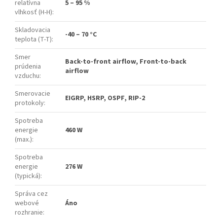
relatívna
5 – 95 %
vlhkosť (H-H)
:
Skladovacia
-40 – 70 °C
teplota (T-T)
:
Smer
Back-to-front airflow, Front-to-back
prúdenia
airflow
vzduchu
:
Smerovacie
EIGRP, HSRP, OSPF, RIP-2
protokoly
:
Spotreba
energie
460 W
(max.)
:
Spotreba
energie
276 W
(typická)
:
Správa cez
webové
Áno
rozhranie
: