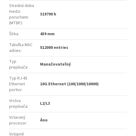
Stredná doba
medzi
319790 h
poruchami
(MTBF)
:
Šírka
:
439 mm
Tabuľka MAC
512000 entries
adries
:
Typ
Manažovateľný
prepínača
:
Typ RJ-45
Ethernet
10G Ethernet (100/1000/10000)
portov
:
Vrstva
L2/L3
prepínača
:
Vstavaný
Áno
procesor
:
Vstupné