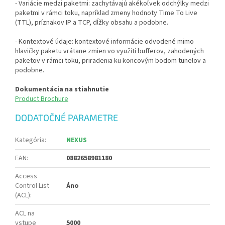
- Variácie medzi paketmi: zachytávajú akékoľvek odchýlky medzi
paketmi v rámci toku, napríklad zmeny hodnoty Time To Live
(TTL), príznakov IP a TCP, dĺžky obsahu a podobne.
- Kontextové údaje: kontextové informácie odvodené mimo
hlavičky paketu vrátane zmien vo využití bufferov, zahodených
paketov v rámci toku, priradenia ku koncovým bodom tunelov a
podobne.
Dokumentácia na stiahnutie
Product Brochure
DODATOČNÉ PARAMETRE
Kategória
:
NEXUS
EAN
:
0882658981180
Access
Control List
Áno
(ACL)
:
ACL na
vstupe
5000