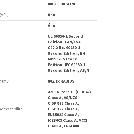
0882658474378
(ACL)
:
Áno
Áno
UL 60950-1 Second
Edition, CAN/CSA-
C22.2 No. 60950-1
Second Edition, EN
60950-1 Second
Edition, IEC 60950-1
Second Edition, AS/N
ritmy
:
802.1x RADIUS
47CFR Part 15 (CFR 47)
Class A, AS/NZS
CISPR22 Class A,
ompatibilita
:
CISPR22 Class A,
EN55022 Class A,
ICES003 Class A, VCCI
Class A, EN61000