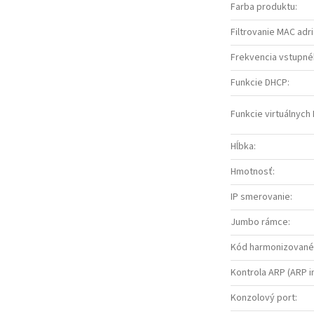
Farba produktu
:
Filtrovanie MAC adr
Frekvencia vstupné
Funkcie DHCP
:
Funkcie virtuálnych
Hĺbka
:
Hmotnosť
:
IP smerovanie
:
Jumbo rámce
:
Kód harmonizované
Kontrola ARP (ARP i
Konzolový port
: