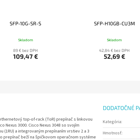
SFP-10G-SR-S
SFP-H10GB-CU3M
Skladom
Skladom
89 € bez DPH
42,84 € bez DPH
109,47 €
52,69 €
DODATOČNÉ P
ethernetový top-of-rack (ToR) prepínač s linkovou
Kategória
:
sco Nexus 3000. Cisco Nexus 3048 so svojím
(1RU) a integrovaným prepínaním vrstiev 2 a 3
Hmotnosť
:
ento prepínač beží na špičkovom operačnom systéme