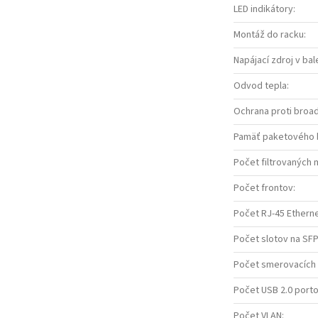
LED indikátory
:
Montáž do racku
:
Napájací zdroj v bal
Odvod tepla
:
Ochrana proti broa
Pamäť paketového 
Počet filtrovaných 
Počet frontov
:
Počet RJ-45 Ethern
Počet slotov na SF
Počet smerovacích
Počet USB 2.0 port
Počet VLAN
: