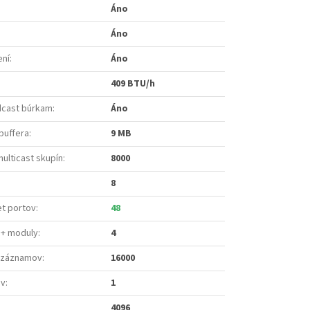
Áno
Áno
ení
:
Áno
409 BTU/h
dcast búrkam
:
Áno
buffera
:
9 MB
multicast skupín
:
8000
8
et portov
:
48
P+ moduly
:
4
 záznamov
:
16000
ov
:
1
4096