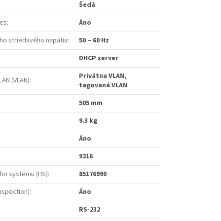
Šedá
ies
:
Áno
ho striedavého napätia
:
50 – 60 Hz
DHCP server
Privátna VLAN,
 LAN (VLAN)
:
tagovaná VLAN
505 mm
9.3 kg
Áno
9216
ho systému (HS)
:
85176990
nspection)
:
Áno
RS-232