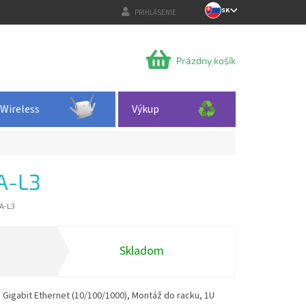
SK
PRIHLÁSENIE
NÁKUPNÝ
Prázdny košík
KOŠÍK
Wireless
Výkup
A-L3
A-L3
Skladom
Gigabit Ethernet (10/100/1000), Montáž do racku, 1U