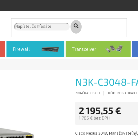
Firewall
Transceiver
N3K-C3048-F
ZNAČKA:
CISCO
KÓD:
N3K-C3048-F
2 195,55 €
1 785 € bez DPH
Jednotková
cena:
Cisco Nexus 3048, Manažovateľný, 