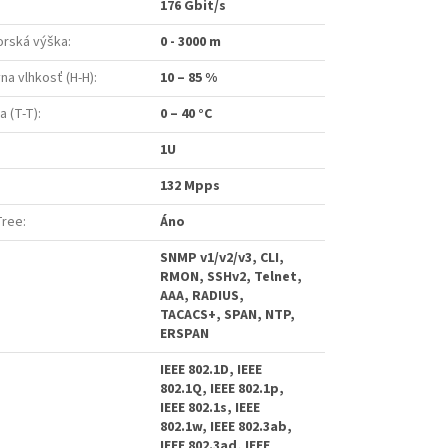
:
176 Gbit/s
rská výška
:
0 - 3000 m
na vlhkosť (H-H)
:
10 – 85 %
a (T-T)
:
0 – 40 °C
1U
132 Mpps
Tree
:
Áno
SNMP v1/v2/v3, CLI,
RMON, SSHv2, Telnet,
AAA, RADIUS,
TACACS+, SPAN, NTP,
ERSPAN
IEEE 802.1D, IEEE
802.1Q, IEEE 802.1p,
IEEE 802.1s, IEEE
802.1w, IEEE 802.3ab,
IEEE 802.3ad, IEEE