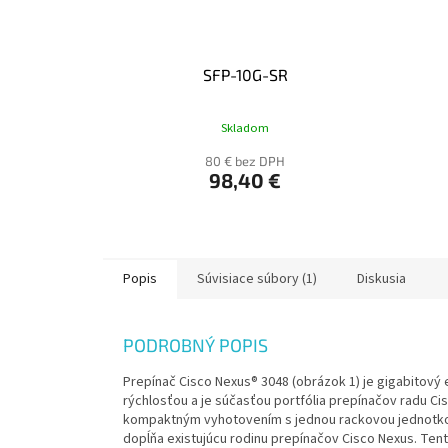
SFP-10G-SR
Skladom
80 € bez DPH
98,40 €
Popis
Súvisiace súbory (1)
Diskusia
PODROBNÝ POPIS
Prepínač Cisco Nexus® 3048 (obrázok 1) je gigabitový 
rýchlosťou a je súčasťou portfólia prepínačov radu Ci
kompaktným vyhotovením s jednou rackovou jednotkou 
dopĺňa existujúcu rodinu prepínačov Cisco Nexus. T