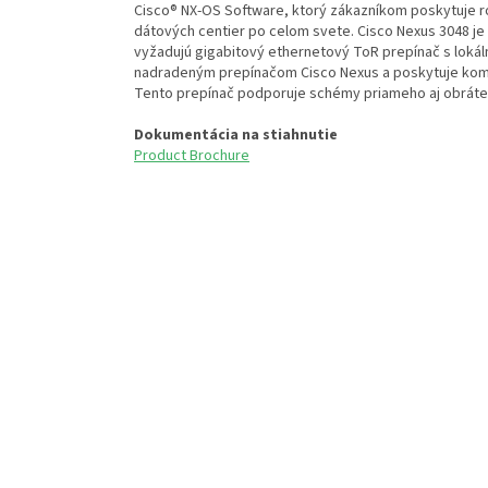
Cisco® NX-OS Software, ktorý zákazníkom poskytuje r
dátových centier po celom svete. Cisco Nexus 3048 je i
vyžadujú gigabitový ethernetový ToR prepínač s lokál
nadradeným prepínačom Cisco Nexus a poskytuje kompl
Tento prepínač podporuje schémy priameho aj obráten
Dokumentácia na stiahnutie
Product Brochure