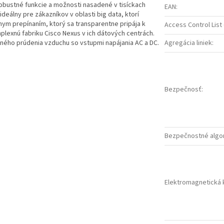
obustné funkcie a možnosti nasadené v tisíckach
EAN
:
deálny pre zákazníkov v oblasti big data, ktorí
nym prepínaním, ktorý sa transparentne pripája k
Access Control List 
exnú fabriku Cisco Nexus v ich dátových centrách.
ého prúdenia vzduchu so vstupmi napájania AC a DC.
Agregácia liniek
:
Bezpečnosť
:
Bezpečnostné algo
Elektromagnetická k