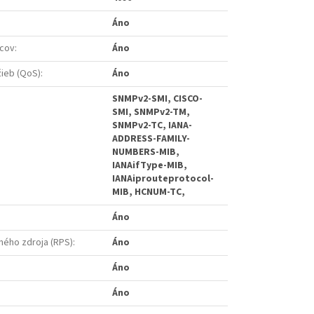
Áno
cov
:
Áno
žieb (QoS)
:
Áno
SNMPv2-SMI, CISCO-
SMI, SNMPv2-TM,
SNMPv2-TC, IANA-
ADDRESS-FAMILY-
NUMBERS-MIB,
IANAifType-MIB,
IANAiprouteprotocol-
MIB, HCNUM-TC,
:
Áno
ého zdroja (RPS)
:
Áno
Áno
Áno