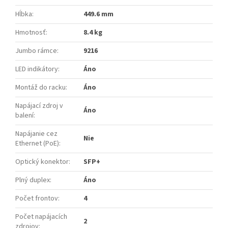
Hĺbka
:
449.6 mm
Hmotnosť
:
8.4 kg
Jumbo rámce
:
9216
LED indikátory
:
Áno
Montáž do racku
:
Áno
Napájací zdroj v
Áno
balení
:
Napájanie cez
Nie
Ethernet (PoE)
:
Optický konektor
:
SFP+
Plný duplex
:
Áno
Počet frontov
:
4
Počet napájacích
2
zdrojov
: