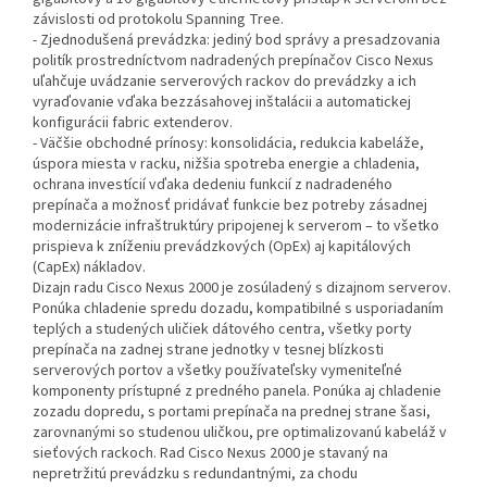
závislosti od protokolu Spanning Tree.
- Zjednodušená prevádzka: jediný bod správy a presadzovania
politík prostredníctvom nadradených prepínačov Cisco Nexus
uľahčuje uvádzanie serverových rackov do prevádzky a ich
vyraďovanie vďaka bezzásahovej inštalácii a automatickej
konfigurácii fabric extenderov.
- Väčšie obchodné prínosy: konsolidácia, redukcia kabeláže,
úspora miesta v racku, nižšia spotreba energie a chladenia,
ochrana investícií vďaka dedeniu funkcií z nadradeného
prepínača a možnosť pridávať funkcie bez potreby zásadnej
modernizácie infraštruktúry pripojenej k serverom – to všetko
prispieva k zníženiu prevádzkových (OpEx) aj kapitálových
(CapEx) nákladov.
Dizajn radu Cisco Nexus 2000 je zosúladený s dizajnom serverov.
Ponúka chladenie spredu dozadu, kompatibilné s usporiadaním
teplých a studených uličiek dátového centra, všetky porty
prepínača na zadnej strane jednotky v tesnej blízkosti
serverových portov a všetky používateľsky vymeniteľné
komponenty prístupné z predného panela. Ponúka aj chladenie
zozadu dopredu, s portami prepínača na prednej strane šasi,
zarovnanými so studenou uličkou, pre optimalizovanú kabeláž v
sieťových rackoch. Rad Cisco Nexus 2000 je stavaný na
nepretržitú prevádzku s redundantnými, za chodu