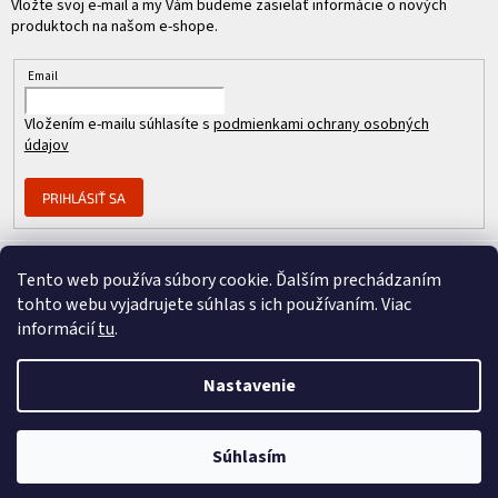
Vložte svoj e-mail a my Vám budeme zasielať informácie o nových
produktoch na našom e-shope.
Email
Vložením e-mailu súhlasíte s
podmienkami ochrany osobných
údajov
PRIHLÁSIŤ SA
Tento web používa súbory cookie. Ďalším prechádzaním
Člen skupiny
tohto webu vyjadrujete súhlas s ich používaním. Viac
informácií
tu
.
Nastavenie
Copyright 2026
REPASOVANÉ CISCO
. Všetky práva vyhradené.
Vytvoril Shoptet Premium
&
Súhlasím