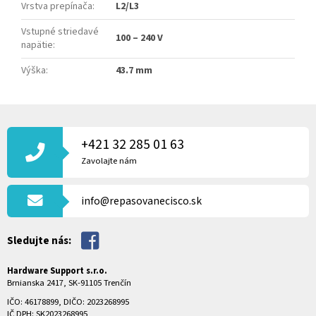
Vrstva prepínača
:
L2/L3
Vstupné striedavé
100 – 240 V
napätie
:
Výška
:
43.7 mm
Z
Á
P
+421 32 285 01 63
Ä
Zavolajte nám
T
I
info@repasovanecisco.sk
E
Sledujte nás:
Hardware Support s.r.o.
Brnianska 2417, SK-91105 Trenčín
IČO: 46178899, DIČO: 2023268995
IČ DPH: SK2023268995