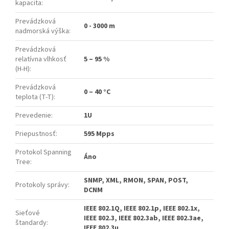
kapacita
:
Prevádzková
0 - 3000 m
nadmorská výška
:
Prevádzková
relatívna vlhkosť
5 – 95 %
(H-H)
:
Prevádzková
0 – 40 °C
teplota (T-T)
:
Prevedenie
:
1U
Priepustnosť
:
595 Mpps
Protokol Spanning
Áno
Tree
:
SNMP, XML, RMON, SPAN, POST,
Protokoly správy
:
DCNM
IEEE 802.1Q, IEEE 802.1p, IEEE 802.1x,
Sieťové
IEEE 802.3, IEEE 802.3ab, IEEE 802.3ae,
štandardy
:
IEEE 802.3u