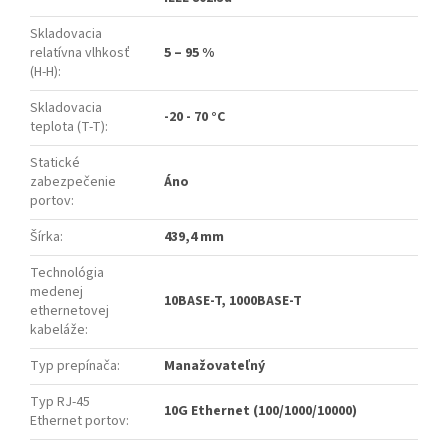
Skladovacia
relatívna vlhkosť
5 – 95 %
(H-H)
:
Skladovacia
-20 - 70 °C
teplota (T-T)
:
Statické
zabezpečenie
Áno
portov
:
Šírka
:
439,4 mm
Technológia
medenej
10BASE-T, 1000BASE-T
ethernetovej
kabeláže
:
Typ prepínača
:
Manažovateľný
Typ RJ-45
10G Ethernet (100/1000/10000)
Ethernet portov
: