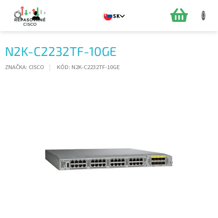
Prejsť
na
NÁKUPN
SK
obsah
KOŠÍK
N2K-C2232TF-10GE
ZNAČKA:
CISCO
KÓD:
N2K-C2232TF-10GE