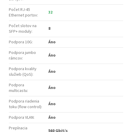
Počet RJ-45
32
Ethernet portov
:
Počet slotov na
8
SFP+ moduly
:
Podpora 10G
:
Áno
Podpora jumbo
Áno
rámcov
:
Podpora kvality
Áno
služieb (QoS)
:
Podpora
Áno
multicastu
:
Podpora riadenia
Áno
toku (flow control)
:
Podpora VLAN
:
Áno
Prepínacia
560 Gbit/s