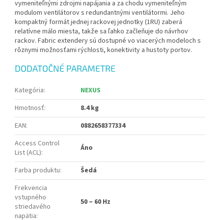
vymeniteľnými zdrojmi napájania a za chodu vymeniteľným
modulom ventilátorov s redundantnými ventilátormi. Jeho
kompaktný formát jednej rackovej jednotky (1RU) zaberá
relatívne málo miesta, takže sa ľahko začleňuje do návrhov
rackov. Fabric extendery sú dostupné vo viacerých modeloch s
rôznymi možnosťami rýchlosti, konektivity a hustoty portov.
DODATOČNÉ PARAMETRE
Kategória
:
NEXUS
Hmotnosť
:
8.4 kg
EAN
:
0882658377334
Access Control
Áno
List (ACL)
:
Farba produktu
:
Šedá
Frekvencia
vstupného
50 – 60 Hz
striedavého
napätia
: