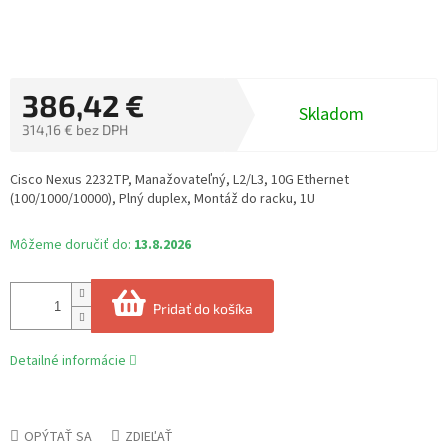
386,42 €
Skladom
314,16 € bez DPH
Jednotková
cena:
Cisco Nexus 2232TP, Manažovateľný, L2/L3, 10G Ethernet
(100/1000/10000), Plný duplex, Montáž do racku, 1U
Môžeme doručiť do:
13.8.2026
Pridať do košíka
Detailné informácie
OPÝTAŤ SA
ZDIEĽAŤ