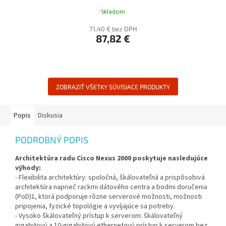
Skladom
71,40 € bez DPH
87,82 €
ZOBRAZIŤ VŠETKY SÚVISIACE PRODUKTY
Popis
Diskusia
PODROBNÝ POPIS
Architektúra radu Cisco Nexus 2000 poskytuje nasledujúce
výhody:
- Flexibilita architektúry: spoločná, škálovateľná a prispôsobivá
architektúra naprieč rackmi dátového centra a bodmi doručenia
(PoD)1, ktorá podporuje rôzne serverové možnosti, možnosti
pripojenia, fyzické topológie a vyvíjajúce sa potreby.
- Vysoko škálovateľný prístup k serverom: škálovateľný
gigabitový a 10-gigabitový ethernetový prístup k serverom bez