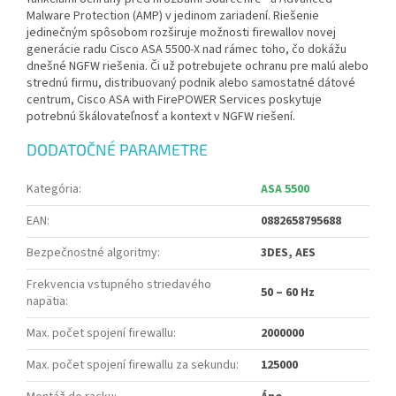
Malware Protection (AMP) v jedinom zariadení. Riešenie
jedinečným spôsobom rozširuje možnosti firewallov novej
generácie radu Cisco ASA 5500-X nad rámec toho, čo dokážu
dnešné NGFW riešenia. Či už potrebujete ochranu pre malú alebo
strednú firmu, distribuovaný podnik alebo samostatné dátové
centrum, Cisco ASA with FirePOWER Services poskytuje
potrebnú škálovateľnosť a kontext v NGFW riešení.
DODATOČNÉ PARAMETRE
Kategória
:
ASA 5500
EAN
:
0882658795688
Bezpečnostné algoritmy
:
3DES, AES
Frekvencia vstupného striedavého
50 – 60 Hz
napätia
:
Max. počet spojení firewallu
:
2000000
Max. počet spojení firewallu za sekundu
:
125000