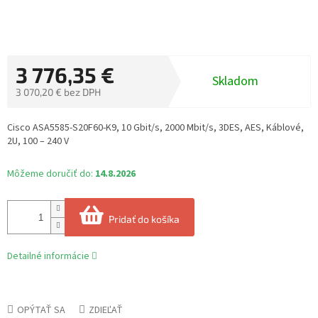
3 776,35 €
Skladom
3 070,20 € bez DPH
Jednotková
cena:
Cisco ASA5585-S20F60-K9, 10 Gbit/s, 2000 Mbit/s, 3DES, AES, Káblové,
2U, 100 – 240 V
Môžeme doručiť do:
14.8.2026
Pridať do košíka
Detailné informácie
OPÝTAŤ SA
ZDIEĽAŤ