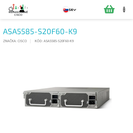
Prejsť
na
NÁKUPN
SK
obsah
KOŠÍK
ASA5585-S20F60-K9
ZNAČKA:
CISCO
KÓD:
ASA5585-S20F60-K9