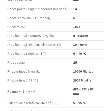
Montáž do racku
:
Áno
Počet portov Gigabit Ethernet (medené)
:
14
Počet slotov na SFP+ moduly
:
6
Počet VLAN
:
1024
Prevádzková nadmorská výška
:
0 - 3050 m
Prevádzková relatívna vlhkosť (H-H)
:
10 – 90 %
Prevádzková teplota (T-T)
:
0 – 40 °C
Prevedenie
:
2U
Priepustnosť firewallu
:
10000 Mbit/s
Priepustnosť IPS/IDS
:
2000 Mbit/s
483 x 673 x 88
Rozmery (Š × H × V)
:
mm
Skladovacia relatívna vlhkosť (H-H)
:
5 – 95 %