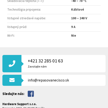
Skladovacia teplota (T-T)
:
-40 – 70 °C
Technológia pripojenia
:
Káblové
Vstupné striedavé napätie
:
100 – 240 V
Vstupný prúd
:
9 A
Wi-Fi
:
Nie
Z
Á
P
+421 32 285 01 63
Ä
Zavolajte nám
T
I
info@repasovanecisco.sk
E
Sledujte nás:
Hardware Support s.r.o.