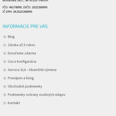
Brnianska 2417, SK-91105 Trenčín
IČO: 46178899, DIČO: 2023268995
IČ DPH: SK2023268995
INFORMÁCIE PRE VÁS
Blog
Záruka až 5 rokov
Doručenie zdarma
Cisco konfigurácia
Service SLA - Okamžitá výmena
Prenájom a lízing
Obchodné podmienky
Podmienky ochrany osobných údajov
Kontakt