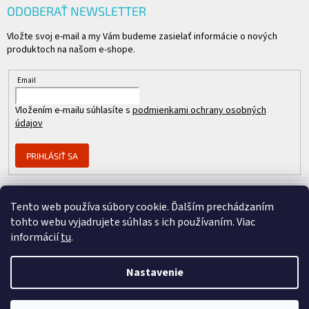
ODOBERAŤ NEWSLETTER
Vložte svoj e-mail a my Vám budeme zasielať informácie o nových
produktoch na našom e-shope.
Email
Vložením e-mailu súhlasíte s
podmienkami ochrany osobných
údajov
PRIHLÁSIŤ SA
Tento web používa súbory cookie. Ďalším prechádzaním
Člen skupiny
tohto webu vyjadrujete súhlas s ich používaním. Viac
informácií
tu
.
Nastavenie
Copyright 2026
REPASOVANÉ CISCO
. Všetky práva vyhradené.