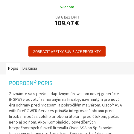
Skladom
89 € bez DPH
109,47 €
ZOBRAZIŤ VŠETKY SÚVISIACE PRODUKTY
Popis
Diskusia
PODROBNÝ POPIS
Zoznámte sa s prvým adaptívnym firewallom novej generácie
(NGFW) v odvetví zameraným na hrozby, navrhnutým pre novú
éru ochrany pred hrozbami a pokročilým malvérom. Cisco® ASA
with FirePOWER Services prináša integrovanú obranu pred
hrozbami počas celého priebehu útoku – pred útokom, počas
neho aj po ňom. Ako? Kombináciou osvedčených
bezpečnostných funkcií firewallu Cisco ASA so špičkovými
funkciami ochrany pred hrozbami Sourcefire® a Advanced