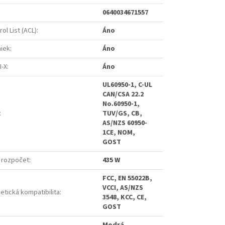
0640034671557
ol List (ACL)
:
Áno
niek
:
Áno
I-X
:
Áno
UL60950-1, C-UL
CAN/CSA 22.2
No.60950-1,
:
TUV/GS, CB,
AS/NZS 60950-
1CE, NOM,
GOST
 rozpočet
:
435 W
FCC, EN 55022B,
VCCI, AS/NZS
etická kompatibilita
:
3548, KCC, CE,
GOST