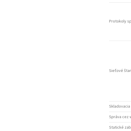
Protokoly s
Sieťové šta
Skladovacia 
Správa cez 
Statické za