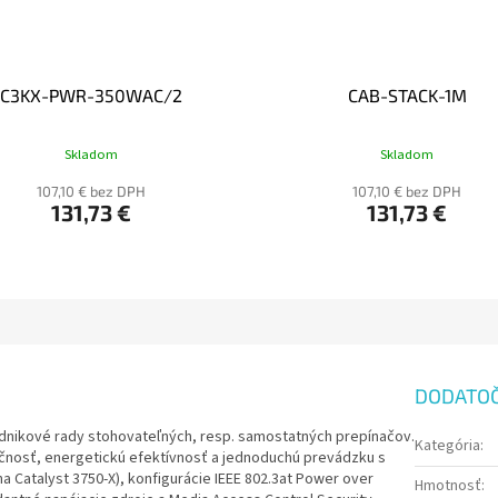
C3KX-PWR-350WAC/2
CAB-STACK-1M
Skladom
Skladom
107,10 € bez DPH
107,10 € bez DPH
131,73 €
131,73 €
DODATO
odnikové rady stohovateľných, resp. samostatných prepínačov.
Kategória
:
čnosť, energetickú efektívnosť a jednoduchú prevádzku s
a Catalyst 3750-X), konfigurácie IEEE 802.3at Power over
Hmotnosť
: