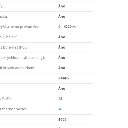
ry
:
Áno
acku
:
Áno
výška mimo prevádzky
:
0 - 4000 m
oj v balení
:
Áno
z Ethernet (PoE)
:
Áno
 rýchlosti (rate limiting)
:
Áno
ti broadcast búrkam
:
Áno
64 MB
Áno
v PoE+
:
48
 Ethernet portov
:
48
1005