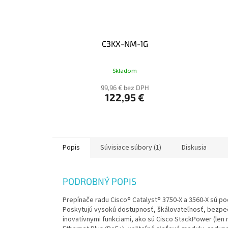
C3KX-NM-1G
Skladom
99,96 € bez DPH
122,95 €
Popis
Súvisiace súbory (1)
Diskusia
PODROBNÝ POPIS
Prepínače radu Cisco® Catalyst® 3750-X a 3560-X sú p
Poskytujú vysokú dostupnosť, škálovateľnosť, bezpe
inovatívnymi funkciami, ako sú Cisco StackPower (len n