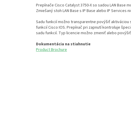
Prepínače Cisco Catalyst 3750-X so sadou LAN Base mo
Zmiešaný stoh LAN Base s IP Base alebo IP Services n
Sadu funkcií možno transparentne povýšiť aktiváciou s
funkcií Cisco IOS. Prepínač pri zapnutí kontroluje špeci
sadu funkcií. Typ licencie možno zmeniť alebo povýšiť 
Dokumentácia na stiahnutie
Product Brochure