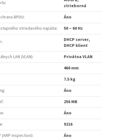
Modrá,
ktu
:
strieborná
/ochrana BPDU
:
Áno
vstupného striedavého napätia
:
50 – 60 Hz
DHCP server,
P
:
DHCP klient
uálnych LAN (VLAN)
:
Privátna VLAN
460 mm
7.5 kg
ing
:
Áno
äť
:
256 MB
ie
:
Áno
e
:
9216
 (ARP inspection)
:
Áno