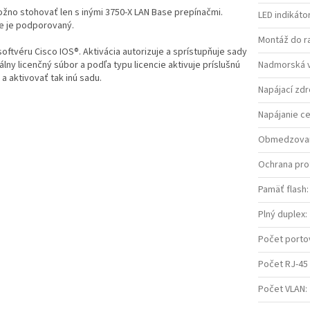
žno stohovať len s inými 3750-X LAN Base prepínačmi.
LED indikáto
ie je podporovaný.
Montáž do r
oftvéru Cisco IOS®. Aktivácia autorizuje a sprístupňuje sady
álny licenčný súbor a podľa typu licencie aktivuje príslušnú
Nadmorská 
a aktivovať tak inú sadu.
Napájací zdr
Napájanie ce
Obmedzovanie
Ochrana pro
Pamäť flash
:
Plný duplex
:
Počet porto
Počet RJ-45
Počet VLAN
: