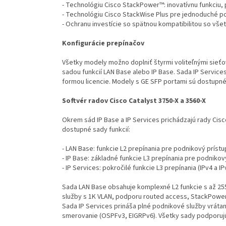
- Technológiu Cisco StackPower™: inovatívnu funkciu, 
- Technológiu Cisco StackWise Plus pre jednoduché p
- Ochranu investície so spätnou kompatibilitou so vš
Konfigurácie prepínačov
Všetky modely možno doplniť štyrmi voliteľnými sieť
sadou funkcií LAN Base alebo IP Base. Sada IP Servic
formou licencie. Modely s GE SFP portami sú dostupné
Softvér radov Cisco Catalyst 3750-X a 3560-X
Okrem sád IP Base a IP Services prichádzajú rady Cisc
dostupné sady funkcií:
- LAN Base: funkcie L2 prepínania pre podnikový prístu
- IP Base: základné funkcie L3 prepínania pre podnikov
- IP Services: pokročilé funkcie L3 prepínania (IPv4 a IP
Sada LAN Base obsahuje komplexné L2 funkcie s až 25
služby s 1K VLAN, podporu routed access, StackPower 
Sada IP Services prináša plné podnikové služby vrátane
smerovanie (OSPFv3, EIGRPv6). Všetky sady podporuj