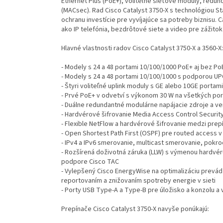
Ethernet Plus (PoE+), voliteľné sieťové moduly, redun
(MACsec). Rad Cisco Catalyst 3750-X s technológiou S
ochranu investície pre vyvíjajúce sa potreby biznisu. C
ako IP telefónia, bezdrôtové siete a video pre zážitok
Hlavné vlastnosti radov Cisco Catalyst 3750-X a 3560-X:
- Modely s 24 a 48 portami 10/100/1000 PoE+ aj bez Po
- Modely s 24 a 48 portami 10/100/1000 s podporou UPO
- Štyri voliteľné uplink moduly s GE alebo 10GE portami
- Prvé PoE+ v odvetví s výkonom 30 W na všetkých por
- Duálne redundantné modulárne napájacie zdroje a ven
- Hardvérové šifrovanie Media Access Control Securit
- Flexible NetFlow a hardvérové šifrovanie medzi pre
- Open Shortest Path First (OSPF) pre routed access v
- IPv4 a IPv6 smerovanie, multicast smerovanie, pokroč
- Rozšírená doživotná záruka (LLW) s výmenou hardvér
podpore Cisco TAC
- Vylepšený Cisco EnergyWise na optimalizáciu prevá
reportovaním a znižovaním spotreby energie v sieti
- Porty USB Type-A a Type-B pre úložisko a konzolu 
Prepínače Cisco Catalyst 3750-X navyše ponúkajú: