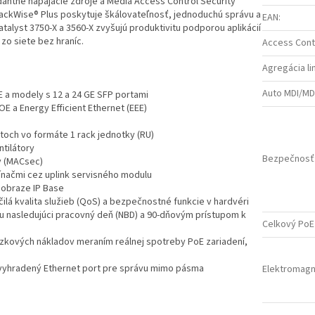
dantné napájacie zdroje a Media Access Control Security
tackWise® Plus poskytuje škálovateľnosť, jednoduchú správu a
EAN
:
atalyst 3750-X a 3560-X zvyšujú produktivitu podporou aplikácií
 zo siete bez hraníc.
Access Contr
Agregácia li
Auto MDI/MD
E a modely s 12 a 24 GE SFP portami
E a Energy Efficient Ethernet (EEE)
toch vo formáte 1 rack jednotky (RU)
tilátory
Bezpečnosť
y (MACsec)
pínačmi cez uplink servisného modulu
 obraze IP Base
ilá kvalita služieb (QoS) a bezpečnostné funkcie v hardvéri
u nasledujúci pracovný deň (NBD) a 90-dňovým prístupom k
Celkový PoE
dzkových nákladov meraním reálnej spotreby PoE zariadení,
a vyhradený Ethernet port pre správu mimo pásma
Elektromagn