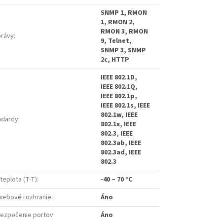
SNMP 1, RMON
1, RMON 2,
RMON 3, RMON
právy
:
9, Telnet,
SNMP 3, SNMP
2c, HTTP
IEEE 802.1D,
IEEE 802.1Q,
IEEE 802.1p,
IEEE 802.1s, IEEE
802.1w, IEEE
ndardy
:
802.1x, IEEE
802.3, IEEE
802.3ab, IEEE
802.3ad, IEEE
802.3
teplota (T-T)
:
-40 – 70 °C
webové rozhranie
:
Áno
bezpečenie portov
:
Áno