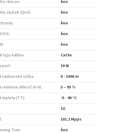
mbo rámcov
:
Áno
ity služieb (QoS)
:
Áno
ticastu
:
Áno
H/SSL
:
Áno
AN
:
Áno
 typy káblov
:
Cat5e
a port
:
30 W
á nadmorská výška
:
0 - 3000 m
relatívna vlhkosť (H-H)
:
5 – 95 %
 teplota (T-T)
:
-5 - 40 °C
1U
ť
:
101.2 Mpps
anning Tree
:
Áno