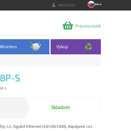
SK
PRIHLÁSENIE
NÁKUPNÝ
Prázdny košík
KOŠÍK
Wireless
Výkup
8P-S
8P-S
Skladom
ný, L3, Gigabit Ethernet (10/100/1000), Napájanie cez