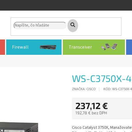
Firewall
Transceiver
WS-C3750X-4
ZNAČKA:
CISCO
KÓD:
WS-C3750X-4
237,12 €
192,78 € bez DPH
Jednotková
cena:
Cisco Catalyst 3750X, Manažovateľ