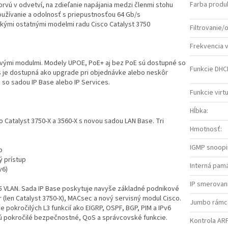
Farba produ
prvú v odvetví, na zdieľanie napájania medzi členmi stohu
oužívanie a odolnosť s priepustnosťou 64 Gb/s
etkými ostatnými modelmi radu Cisco Catalyst 3750
Filtrovanie
Frekvencia 
ovými modulmi. Modely UPOE, PoE+ aj bez PoE sú dostupné so
Funkcie DHC
es je dostupná ako upgrade pri objednávke alebo neskôr
 so sadou IP Base alebo IP Services.
Funkcie virt
Hĺbka
:
o Catalyst 3750-X a 3560-X s novou sadou LAN Base. Tri
Hmotnosť
:
IGMP snoop
p
ý prístup
Interná pam
v6)
IP smerovan
5 VLAN. Sada IP Base poskytuje navyše základné podnikové
(len Catalyst 3750-X), MACsec a nový servisný modul Cisco.
Jumbo rámc
 pokročilých L3 funkcií ako EIGRP, OSPF, BGP, PIM a IPv6
ú pokročilé bezpečnostné, QoS a správcovské funkcie.
Kontrola ARP