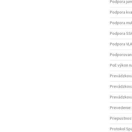
Podpora ju
Podpora kval
Podpora mul
Podpora SS
Podpora VL
Podporované
PoE výkon n
Prevádzkov
Prevádzková 
Prevádzková
Prevedenie
:
Priepustnos
Protokol Sp