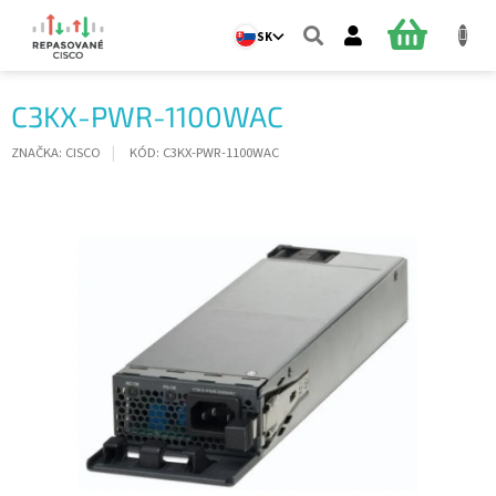
Prejsť
na
NÁKUPN
SK
obsah
KOŠÍK
C3KX-PWR-1100WAC
ZNAČKA:
CISCO
KÓD:
C3KX-PWR-1100WAC