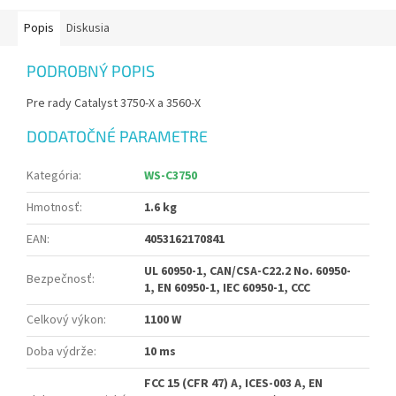
Popis
Diskusia
PODROBNÝ POPIS
Pre rady Catalyst 3750-X a 3560-X
DODATOČNÉ PARAMETRE
Kategória
:
WS-C3750
Hmotnosť
:
1.6 kg
EAN
:
4053162170841
UL 60950-1, CAN/CSA-C22.2 No. 60950-
Bezpečnosť
:
1, EN 60950-1, IEC 60950-1, CCC
Celkový výkon
:
1100 W
Doba výdrže
:
10 ms
FCC 15 (CFR 47) A, ICES-003 A, EN