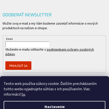
ODOBERAŤ NEWSLETTER
Vložte svoj e-mail a my Vám budeme zasielať informácie o nových
produktoch na našom e-shope.
Email
Vložením e-mailu súhlasíte s
podmienkami ochrany osobných
údajov
PRIHLÁSIŤ SA
Tento web používa súbory cookie. Ďalším prechádzaním
Člen skupiny
tohto webu vyjadrujete súhlas s ich používaním. Viac
informácií
tu
.
Nastavenie
Copyright 2026
REPASOVANÉ CISCO
. Všetky práva vyhradené.