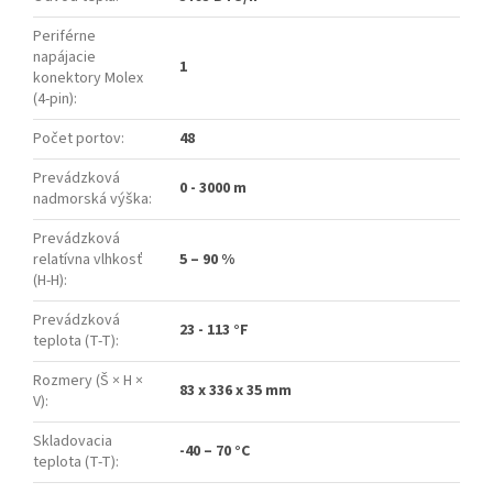
Periférne
napájacie
1
konektory Molex
(4-pin)
:
Počet portov
:
48
Prevádzková
0 - 3000 m
nadmorská výška
:
Prevádzková
relatívna vlhkosť
5 – 90 %
(H-H)
:
Prevádzková
23 - 113 °F
teplota (T-T)
:
Rozmery (Š × H ×
83 x 336 x 35 mm
V)
:
Skladovacia
-40 – 70 °C
teplota (T-T)
: