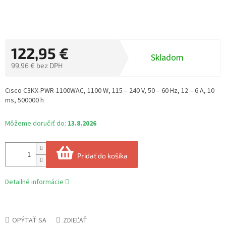
122,95 €
Skladom
99,96 € bez DPH
Jednotková
cena:
Cisco C3KX-PWR-1100WAC, 1100 W, 115 – 240 V, 50 – 60 Hz, 12 – 6 A, 10
ms, 500000 h
Môžeme doručiť do:
13.8.2026
Pridať do košíka
Detailné informácie
OPÝTAŤ SA
ZDIEĽAŤ