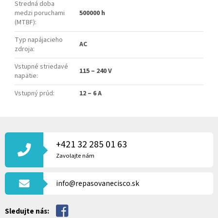
Stredná doba
medzi poruchami
500000 h
(MTBF)
:
Typ napájacieho
AC
zdroja
:
Vstupné striedavé
115 – 240 V
napätie
:
Vstupný prúd
:
12 – 6 A
Z
Á
P
+421 32 285 01 63
Ä
Zavolajte nám
T
I
info@repasovanecisco.sk
E
Sledujte nás: