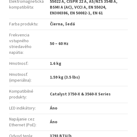
Elektromagnetická
55022 A, CISPR 22 A, AS/NZS 3548 A,
kompatibilita
:
BSMI A (AC), VCCI A, EN 55024,
EN300386, EN 50082-1, EN 61
Farba produktu
:
Čierna, šedá
Frekvencia
vstupného
50 – 60 Hz
striedavého
napätia
:
Hmotnosť
:
1.6 kg
Hmotnosť
1.59 kg (3.5 lbs)
(imperiálna)
:
Kompatibilné
Catalyst 3750-X & 3560-X Series
produkty
:
LED indikátory
:
Áno
Napájanie cez
Áno
Ethernet (PoE)
:
Odvod tepla
:
3793 BTU/h