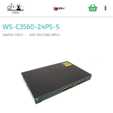
Prejsť
na
NÁKUPN
SK
obsah
KOŠÍK
WS-C3560-24PS-S
ZNAČKA:
CISCO
KÓD:
WS-C3560-24PS-S