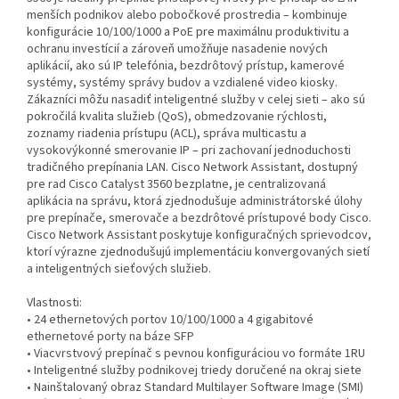
menších podnikov alebo pobočkové prostredia – kombinuje
konfigurácie 10/100/1000 a PoE pre maximálnu produktivitu a
ochranu investícií a zároveň umožňuje nasadenie nových
aplikácií, ako sú IP telefónia, bezdrôtový prístup, kamerové
systémy, systémy správy budov a vzdialené video kiosky.
Zákazníci môžu nasadiť inteligentné služby v celej sieti – ako sú
pokročilá kvalita služieb (QoS), obmedzovanie rýchlosti,
zoznamy riadenia prístupu (ACL), správa multicastu a
vysokovýkonné smerovanie IP – pri zachovaní jednoduchosti
tradičného prepínania LAN. Cisco Network Assistant, dostupný
pre rad Cisco Catalyst 3560 bezplatne, je centralizovaná
aplikácia na správu, ktorá zjednodušuje administrátorské úlohy
pre prepínače, smerovače a bezdrôtové prístupové body Cisco.
Cisco Network Assistant poskytuje konfiguračných sprievodcov,
ktorí výrazne zjednodušujú implementáciu konvergovaných sietí
a inteligentných sieťových služieb.
Vlastnosti:
• 24 ethernetových portov 10/100/1000 a 4 gigabitové
ethernetové porty na báze SFP
• Viacvrstvový prepínač s pevnou konfiguráciou vo formáte 1RU
• Inteligentné služby podnikovej triedy doručené na okraj siete
• Nainštalovaný obraz Standard Multilayer Software Image (SMI)