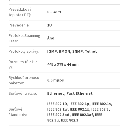
Prevádzková
0 – 45 °C
teplota (T-T)
:
Prevedenie
:
1U
Protokol Spanning
Áno
Tree
:
Protokoly správy
:
IGMP, RMON, SNMP, Telnet
Rozmery (Š × H ×
445 x 378 x 44 mm
V)
:
Rýchlosť prenosu
6.5 mpps
paketov
:
Sieťové funkcie
:
Ethernet, Fast Ethernet
IEEE 802.1D, IEEE 802.1p, IEEE 802.1s,
Sieťové
IEEE 802.1w, IEEE 802.1x, IEEE 802.3,
štandardy
:
IEEE 802.3ad, IEEE 802.3af, IEEE
802.3u, IEEE 802.3