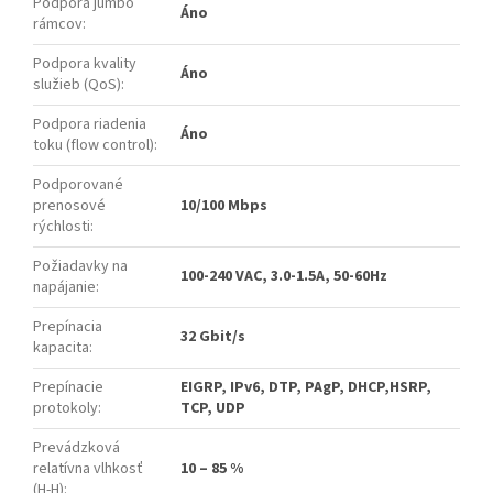
Podpora jumbo
Áno
rámcov
:
Podpora kvality
Áno
služieb (QoS)
:
Podpora riadenia
Áno
toku (flow control)
:
Podporované
prenosové
10/100 Mbps
rýchlosti
:
Požiadavky na
100-240 VAC, 3.0-1.5A, 50-60Hz
napájanie
:
Prepínacia
32 Gbit/s
kapacita
:
Prepínacie
EIGRP, IPv6, DTP, PAgP, DHCP,HSRP,
protokoly
:
TCP, UDP
Prevádzková
relatívna vlhkosť
10 – 85 %
(H-H)
: