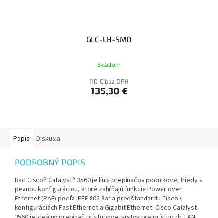
GLC-LH-SMD
Skladom
110 € bez DPH
135,30 €
Popis
Diskusia
PODROBNÝ POPIS
Rad Cisco® Catalyst® 3560 je línia prepínačov podnikovej triedy s
pevnou konfiguráciou, ktoré zahŕňajú funkcie Power over
Ethernet (PoE) podľa IEEE 802.3af a predštandardu Cisco v
konfiguráciách Fast Ethernet a Gigabit Ethernet. Cisco Catalyst
3560 je ideálny prepínač prístupovej vrstvy pre prístup do LAN