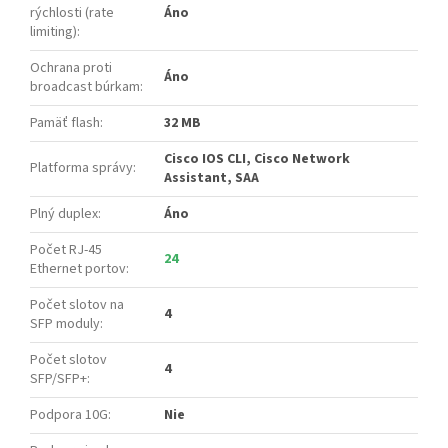
rýchlosti (rate
Áno
limiting)
:
Ochrana proti
Áno
broadcast búrkam
:
Pamäť flash
:
32 MB
Cisco IOS CLI, Cisco Network
Platforma správy
:
Assistant, SAA
Plný duplex
:
Áno
Počet RJ-45
24
Ethernet portov
:
Počet slotov na
4
SFP moduly
:
Počet slotov
4
SFP/SFP+
:
Podpora 10G
:
Nie