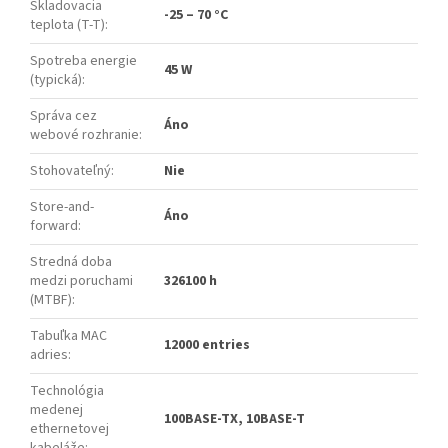
Skladovacia
-25 – 70 °C
teplota (T-T)
:
Spotreba energie
45 W
(typická)
:
Správa cez
Áno
webové rozhranie
:
Stohovateľný
:
Nie
Store-and-
Áno
forward
:
Stredná doba
medzi poruchami
326100 h
(MTBF)
:
Tabuľka MAC
12000 entries
adries
:
Technológia
medenej
100BASE-TX, 10BASE-T
ethernetovej
kabeláže
: