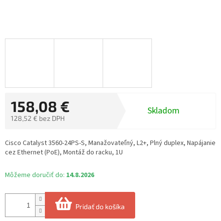
158,08 €
Skladom
128,52 € bez DPH
Jednotková
cena:
Cisco Catalyst 3560-24PS-S, Manažovateľný, L2+, Plný duplex, Napájanie
cez Ethernet (PoE), Montáž do racku, 1U
Môžeme doručiť do:
14.8.2026
Pridať do košíka