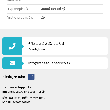
Typ prepínača
:
Manažovateľný
Vrstva prepínača
:
L2+
Z
Á
P
+421 32 285 01 63
Ä
Zavolajte nám
T
I
info@repasovanecisco.sk
E
Sledujte nás:
Hardware Support s.r.o.
Brnianska 2417, SK-91105 Trenčín
IČO: 46178899, DIČO: 2023268995
IČ DPH: SK2023268995