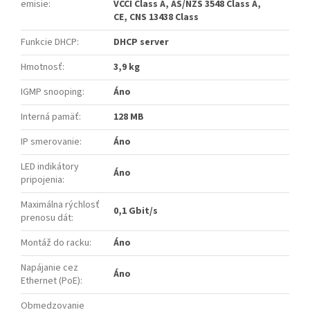
emisie
:
VCCI Class A, AS/NZS 3548 Class A,
CE, CNS 13438 Class
Funkcie DHCP
:
DHCP server
Hmotnosť
:
3,9 kg
IGMP snooping
:
Áno
Interná pamäť
:
128 MB
IP smerovanie
:
Áno
LED indikátory
Áno
pripojenia
:
Maximálna rýchlosť
0,1 Gbit/s
prenosu dát
:
Montáž do racku
:
Áno
Napájanie cez
Áno
Ethernet (PoE)
:
Obmedzovanie