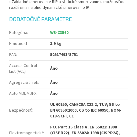
• Základné smerovanie RIP a statické smerovanie s možnosťou
rozšírenia na plné dynamické smerovanie IP
DODATOČNÉ PARAMETRE
Kategória
:
WS-C3560
Hmotnosť
:
3.9 kg
EAN
:
5051749143751
Access Control
Áno
List (ACL)
:
Agregácia liniek
:
Áno
Auto MDI/MDI-X
:
Áno
UL 60950, CAN/CSA C22.2, TUV/GS to
Bezpečnosť
:
EN 60950:2000, CB to IEC 60950, NOM-
019-SCFI, CE
FCC Part 15 Class A, EN 55022: 1998
Elektromagnetické
(CISPR22), EN 55024: 1998 (CISPR24),