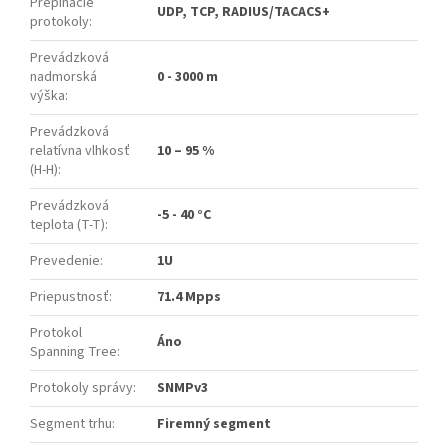
Prepínacie
UDP, TCP, RADIUS/TACACS+
protokoly
:
Prevádzková
nadmorská
0 - 3000 m
výška
:
Prevádzková
relatívna vlhkosť
10 – 95 %
(H-H)
:
Prevádzková
-5 - 40 °C
teplota (T-T)
:
Prevedenie
:
1U
Priepustnosť
:
71.4 Mpps
Protokol
Áno
Spanning Tree
:
Protokoly správy
:
SNMPv3
Segment trhu
:
Firemný segment