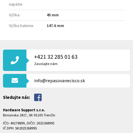
napätie
:
Výška
:
45 mm
Výška balenia
:
147.6 mm
Z
Á
P
+421 32 285 01 63
Ä
Zavolajte nám
T
I
info@repasovanecisco.sk
E
Sledujte nás:
Hardware Support s.r.o.
Brnianska 2417, SK-91105 Trenčín
IČO: 46178899, DIČO: 2023268995
IČ DPH: SK2023268995