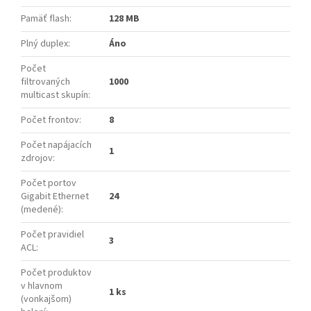
Pamäť flash
:
128 MB
Plný duplex
:
Áno
Počet
filtrovaných
1000
multicast skupín
:
Počet frontov
:
8
Počet napájacích
1
zdrojov
:
Počet portov
Gigabit Ethernet
24
(medené)
:
Počet pravidiel
3
ACL
:
Počet produktov
v hlavnom
1 ks
(vonkajšom)