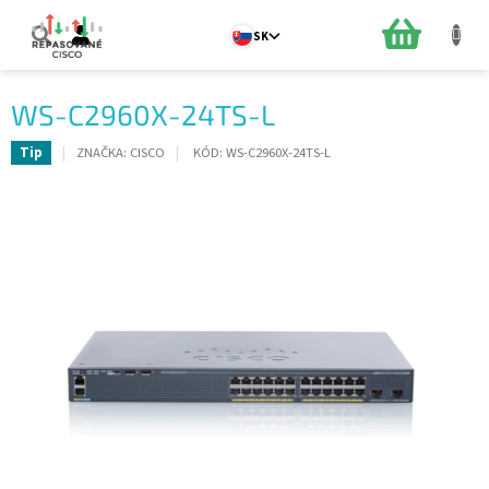
Prejsť
na
NÁKUPN
SK
obsah
KOŠÍK
WS-C2960X-24TS-L
ZNAČKA:
CISCO
KÓD:
WS-C2960X-24TS-L
Tip