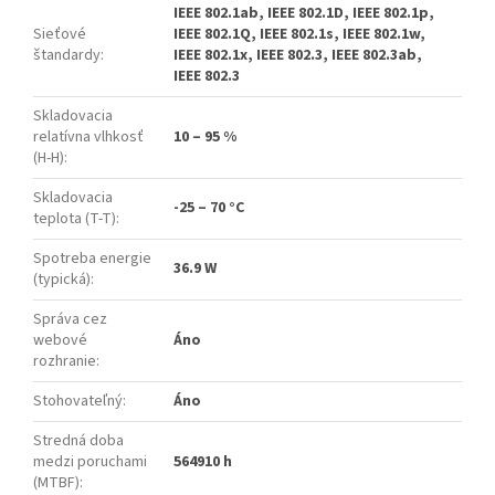
IEEE 802.1ab, IEEE 802.1D, IEEE 802.1p,
Sieťové
IEEE 802.1Q, IEEE 802.1s, IEEE 802.1w,
štandardy
:
IEEE 802.1x, IEEE 802.3, IEEE 802.3ab,
IEEE 802.3
Skladovacia
relatívna vlhkosť
10 – 95 %
(H-H)
:
Skladovacia
-25 – 70 °C
teplota (T-T)
:
Spotreba energie
36.9 W
(typická)
:
Správa cez
webové
Áno
rozhranie
:
Stohovateľný
:
Áno
Stredná doba
medzi poruchami
564910 h
(MTBF)
: