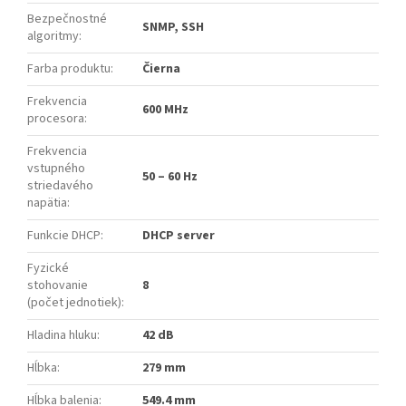
Bezpečnostné
SNMP, SSH
algoritmy
:
Farba produktu
:
Čierna
Frekvencia
600 MHz
procesora
:
Frekvencia
vstupného
50 – 60 Hz
striedavého
napätia
:
Funkcie DHCP
:
DHCP server
Fyzické
stohovanie
8
(počet jednotiek)
:
Hladina hluku
:
42 dB
Hĺbka
:
279 mm
Hĺbka balenia
:
549.4 mm