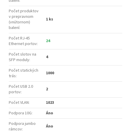
balení
:
Počet produktov
v prepravnom
1 ks
(vnútornom)
balení
:
Počet RJ-45
24
Ethernet portov
:
Počet slotov na
4
SFP moduly
:
Počet statických
1000
trás
:
Počet USB 2.0
2
portov
:
Počet VLAN
:
1023
Podpora 10G
:
Áno
Podpora jumbo
Áno
rámcov
: