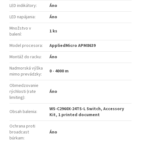
LED indikátory
:
Áno
LED napájania
:
Áno
Množstvo v
1 ks
balení
:
Model procesora
:
AppliedMicro APM8639
Montáž do racku
:
Áno
Nadmorská výška
0 - 4000 m
mimo prevádzky
:
Obmedzovanie
rýchlosti (rate
Áno
limiting)
:
WS-C2960X-24TS-L Switch, Accessory
Obsah balenia
:
Kit, 1 printed document
Ochrana proti
broadcast
Áno
búrkam
: