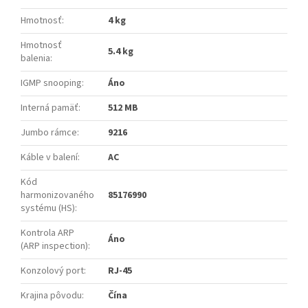
Hmotnosť
:
4 kg
Hmotnosť
5.4 kg
balenia
:
IGMP snooping
:
Áno
Interná pamäť
:
512 MB
Jumbo rámce
:
9216
Káble v balení
:
AC
Kód
harmonizovaného
85176990
systému (HS)
:
Kontrola ARP
Áno
(ARP inspection)
:
Konzolový port
:
RJ-45
Krajina pôvodu
:
Čína