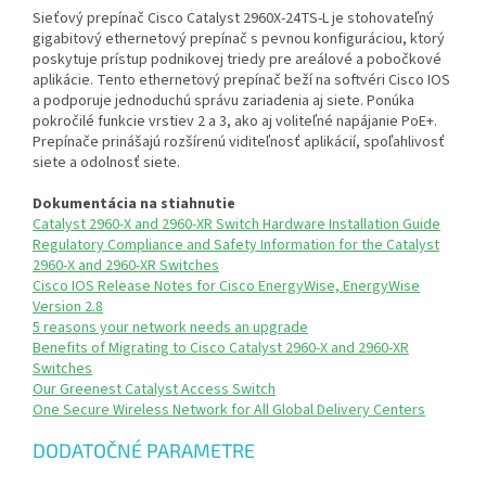
Sieťový prepínač Cisco Catalyst 2960X-24TS-L je stohovateľný
gigabitový ethernetový prepínač s pevnou konfiguráciou, ktorý
poskytuje prístup podnikovej triedy pre areálové a pobočkové
aplikácie. Tento ethernetový prepínač beží na softvéri Cisco IOS
a podporuje jednoduchú správu zariadenia aj siete. Ponúka
pokročilé funkcie vrstiev 2 a 3, ako aj voliteľné napájanie PoE+.
Prepínače prinášajú rozšírenú viditeľnosť aplikácií, spoľahlivosť
siete a odolnosť siete.
Dokumentácia na stiahnutie
Catalyst 2960-X and 2960-XR Switch Hardware Installation Guide
Regulatory Compliance and Safety Information for the Catalyst
2960-X and 2960-XR Switches
Cisco IOS Release Notes for Cisco EnergyWise, EnergyWise
Version 2.8
5 reasons your network needs an upgrade
Benefits of Migrating to Cisco Catalyst 2960-X and 2960-XR
Switches
Our Greenest Catalyst Access Switch
One Secure Wireless Network for All Global Delivery Centers
DODATOČNÉ PARAMETRE