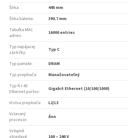
Šírka
:
445 mm
Šírka balenia
:
390.7 mm
Tabuľka MAC
16000 entries
adries
:
Typ napájacej
Typ C
zástrčky
:
Typ pamäte
:
DRAM
Typ prepínača
:
Manažovateľný
Typ RJ-45
Gigabit Ethernet (10/100/1000)
Ethernet portov
:
Vrstva prepínača
:
L2/L3
Vstavaný
Áno
procesor
:
Vstupné
striedavé
100 – 240 V