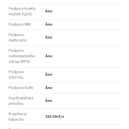
Podpora kvality
Áno
služieb (QoS)
:
Podpora MIB
:
Áno
Podpora
Áno
multicastu
:
Podpora
redundantného
Áno
zdroja (RPS)
:
Podpora
Áno
SSH/SSL
:
Podpora VLAN
:
Áno
Používateľská
Áno
príručka
:
Prepínacia
216 Gbit/s
kapacita
: