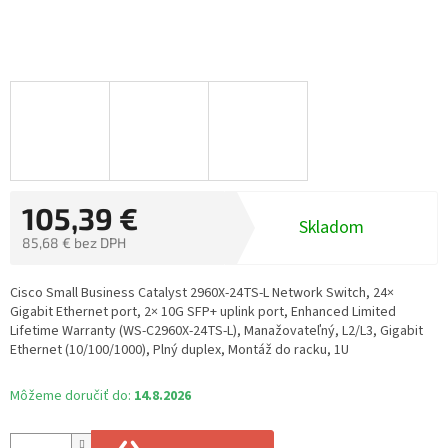
105,39 €
Skladom
85,68 € bez DPH
Jednotková
cena:
Cisco Small Business Catalyst 2960X-24TS-L Network Switch, 24×
Gigabit Ethernet port, 2× 10G SFP+ uplink port, Enhanced Limited
Lifetime Warranty (WS-C2960X-24TS-L), Manažovateľný, L2/L3, Gigabit
Ethernet (10/100/1000), Plný duplex, Montáž do racku, 1U
Môžeme doručiť do:
14.8.2026