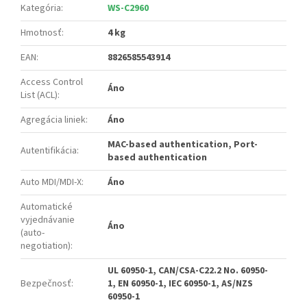
Kategória
:
WS-C2960
Hmotnosť
:
4 kg
EAN
:
8826585543914
Access Control
Áno
List (ACL)
:
Agregácia liniek
:
Áno
MAC-based authentication, Port-
Autentifikácia
:
based authentication
Auto MDI/MDI-X
:
Áno
Automatické
vyjednávanie
Áno
(auto-
negotiation)
:
UL 60950-1, CAN/CSA-C22.2 No. 60950-
Bezpečnosť
:
1, EN 60950-1, IEC 60950-1, AS/NZS
60950-1