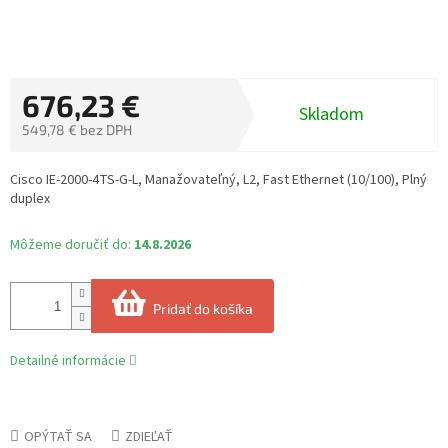
676,23 €
Skladom
549,78 € bez DPH
Jednotková
cena:
Cisco IE-2000-4TS-G-L, Manažovateľný, L2, Fast Ethernet (10/100), Plný
duplex
Môžeme doručiť do:
14.8.2026
Pridať do košíka
Detailné informácie
OPÝTAŤ SA
ZDIEĽAŤ