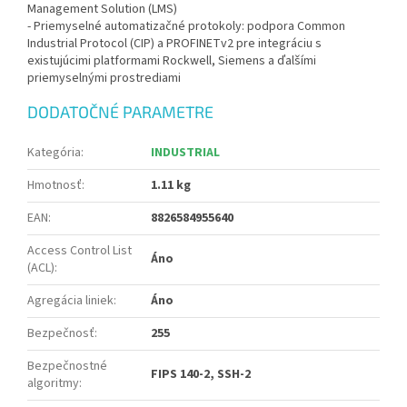
Management Solution (LMS)
- Priemyselné automatizačné protokoly: podpora Common
Industrial Protocol (CIP) a PROFINETv2 pre integráciu s
existujúcimi platformami Rockwell, Siemens a ďalšími
priemyselnými prostrediami
DODATOČNÉ PARAMETRE
Kategória
:
INDUSTRIAL
Hmotnosť
:
1.11 kg
EAN
:
8826584955640
Access Control List
Áno
(ACL)
:
Agregácia liniek
:
Áno
Bezpečnosť
:
255
Bezpečnostné
FIPS 140-2, SSH-2
algoritmy
: