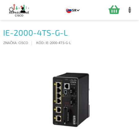
Prejsť
na
NÁKUPN
SK
obsah
KOŠÍK
IE-2000-4TS-G-L
ZNAČKA:
CISCO
KÓD:
IE-2000-4TS-G-L