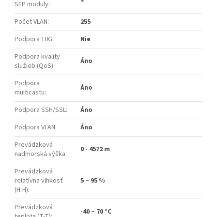
SFP moduly
:
Počet VLAN
:
255
Podpora 10G
:
Nie
Podpora kvality
Áno
služieb (QoS)
:
Podpora
Áno
multicastu
:
Podpora SSH/SSL
:
Áno
Podpora VLAN
:
Áno
Prevádzková
0 - 4572 m
nadmorská výška
:
Prevádzková
relatívna vlhkosť
5 – 95 %
(H-H)
:
Prevádzková
-40 – 70 °C
teplota (T-T)
: