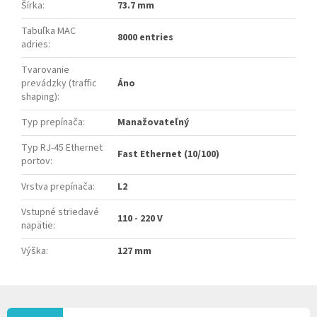
Šírka
:
73.7 mm
Tabuľka MAC
8000 entries
adries
:
Tvarovanie
prevádzky (traffic
Áno
shaping)
:
Typ prepínača
:
Manažovateľný
Typ RJ-45 Ethernet
Fast Ethernet (10/100)
portov
:
Vrstva prepínača
:
L2
Vstupné striedavé
110 - 220 V
napätie
:
Výška
:
127 mm
Z
Á