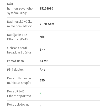
Kód
harmonizovaného
85176990
systému (HS)
:
Nadmorská výška
0 - 4572 m
mimo prevádzky
:
Napájanie cez
Nie
Ethernet (PoE)
:
Ochrana proti
Áno
broadcast búrkam
:
Pamäť flash
:
64 MB
Plný duplex
:
Áno
Počet filtrovaných
255
multicast skupín
:
Počet RJ-45
4
Ethernet portov
:
Počet slotov na
2