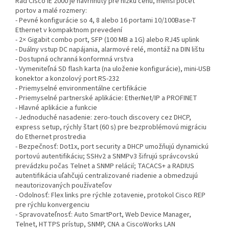
Rad Cisco IE 2000 je navrhnutý pre nízku cenu, menší počet
portov a malé rozmery:
- Pevné konfigurácie so 4, 8 alebo 16 portami 10/100Base-T
Ethernet v kompaktnom prevedení
- 2× Gigabit combo port, SFP (100 MB a 1G) alebo RJ45 uplink
- Duálny vstup DC napájania, alarmové relé, montáž na DIN lištu
- Dostupná ochranná konformná vrstva
- Vymeniteľná SD flash karta (na uloženie konfigurácie), mini-USB
konektor a konzolový port RS-232
- Priemyselné environmentálne certifikácie
- Priemyselné partnerské aplikácie: EtherNet/IP a PROFINET
- Hlavné aplikácie a funkcie
- Jednoduché nasadenie: zero-touch discovery cez DHCP,
express setup, rýchly štart (60 s) pre bezproblémovú migráciu
do Ethernet prostredia
- Bezpečnosť: Dot1x, port security a DHCP umožňujú dynamickú
portovú autentifikáciu; SSHv2 a SNMPv3 šifrujú správcovskú
prevádzku počas Telnet a SNMP relácií; TACACS+ a RADIUS
autentifikácia uľahčujú centralizované riadenie a obmedzujú
neautorizovaných používateľov
- Odolnosť: Flex links pre rýchle zotavenie, protokol Cisco REP
pre rýchlu konvergenciu
- Spravovateľnosť: Auto SmartPort, Web Device Manager,
Telnet, HTTPS prístup, SNMP, CNA a CiscoWorks LAN