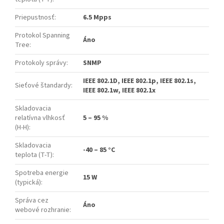
Priepustnosť
:
6.5 Mpps
Protokol Spanning
Áno
Tree
:
Protokoly správy
:
SNMP
IEEE 802.1D, IEEE 802.1p, IEEE 802.1s,
Sieťové štandardy
:
IEEE 802.1w, IEEE 802.1x
Skladovacia
relatívna vlhkosť
5 – 95 %
(H-H)
:
Skladovacia
-40 – 85 °C
teplota (T-T)
:
Spotreba energie
15 W
(typická)
:
Správa cez
Áno
webové rozhranie
: