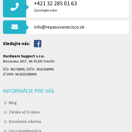
P
+421 32 285 01 63
Ä
Zavolajte nám
T
I
info@repasovanecisco.sk
E
Sledujte nás:
Hardware Support s.r.o.
Brnianska 2417, SK-91105 Trenčín
IČO: 46178899, DIČO: 2023268995
IČ DPH: SK2023268995
INFORMÁCIE PRE VÁS
Blog
Záruka až 5 rokov
Doručenie zdarma
Cisco konfigurácia