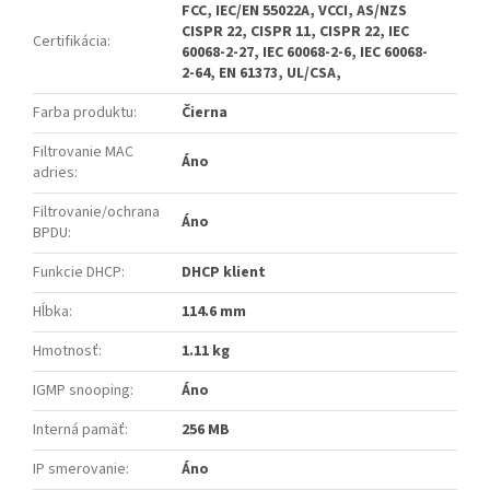
FCC, IEC/EN 55022A, VCCI, AS/NZS
CISPR 22, CISPR 11, CISPR 22, IEC
Certifikácia
:
60068-2-27, IEC 60068-2-6, IEC 60068-
2-64, EN 61373, UL/CSA,
Farba produktu
:
Čierna
Filtrovanie MAC
Áno
adries
:
Filtrovanie/ochrana
Áno
BPDU
:
Funkcie DHCP
:
DHCP klient
Hĺbka
:
114.6 mm
Hmotnosť
:
1.11 kg
IGMP snooping
:
Áno
Interná pamäť
:
256 MB
IP smerovanie
:
Áno