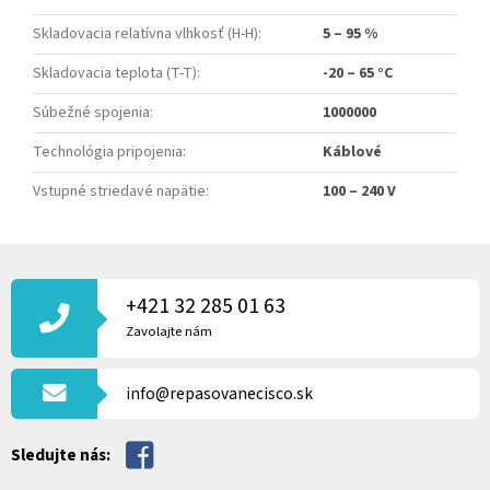
Skladovacia relatívna vlhkosť (H-H)
:
5 – 95 %
Skladovacia teplota (T-T)
:
-20 – 65 °C
Súbežné spojenia
:
1000000
Technológia pripojenia
:
Káblové
Vstupné striedavé napätie
:
100 – 240 V
Z
Á
P
+421 32 285 01 63
Ä
Zavolajte nám
T
I
info@repasovanecisco.sk
E
Sledujte nás: