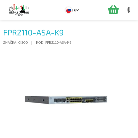
Prejsť
na
NÁKUPN
SK
obsah
KOŠÍK
FPR2110-ASA-K9
ZNAČKA:
CISCO
KÓD:
FPR2110-ASA-K9