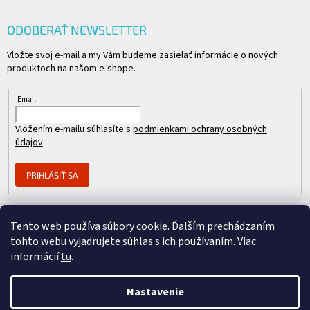
ODOBERAŤ NEWSLETTER
Vložte svoj e-mail a my Vám budeme zasielať informácie o nových
produktoch na našom e-shope.
Email
Vložením e-mailu súhlasíte s
podmienkami ochrany osobných
údajov
PRIHLÁSIŤ SA
Tento web používa súbory cookie. Ďalším prechádzaním
Člen skupiny
tohto webu vyjadrujete súhlas s ich používaním. Viac
informácií
tu
.
Nastavenie
Copyright 2026
REPASOVANÉ CISCO
. Všetky práva vyhradené.