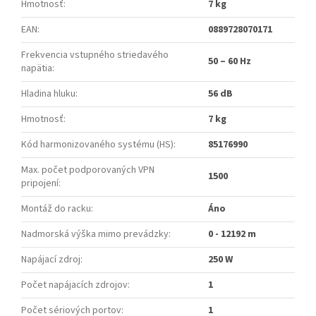
Hmotnosť
:
7 kg
EAN
:
0889728070171
Frekvencia vstupného striedavého
50 – 60 Hz
napätia
:
Hladina hluku
:
56 dB
Hmotnosť
:
7 kg
Kód harmonizovaného systému (HS)
:
85176990
Max. počet podporovaných VPN
1500
pripojení
:
Montáž do racku
:
Áno
Nadmorská výška mimo prevádzky
:
0 - 12192 m
Napájací zdroj
:
250 W
Počet napájacích zdrojov
:
1
Počet sériových portov
:
1