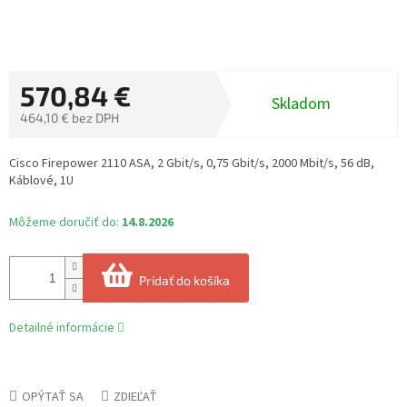
570,84 €
Skladom
464,10 € bez DPH
Jednotková
cena:
Cisco Firepower 2110 ASA, 2 Gbit/s, 0,75 Gbit/s, 2000 Mbit/s, 56 dB,
Káblové, 1U
Môžeme doručiť do:
14.8.2026
Pridať do košíka
Detailné informácie
OPÝTAŤ SA
ZDIEĽAŤ