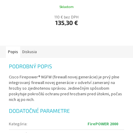
Skladom
110 € bez DPH
135,30 €
Popis
Diskusia
PODROBNÝ POPIS
Cisco Firepower® NGFW (firewall novej generácie) je prvý plne
integrovaný firewall novej generácie v odvetví zameraný na
hrozby so zjednotenou správou. Jedinečným spôsobom
poskytuje pokročilú ochranu pred hrozbami pred útokmi, počas
nich aj po nich.
DODATOČNÉ PARAMETRE
Kategória
:
FirePOWER 2000