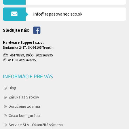
T
I
info@repasovanecisco.sk
E
Sledujte nás:
Hardware Support s.r.o.
Brnianska 2417, SK-91105 Trenčín
IČO: 46178899, DIČO: 2023268995
IČ DPH: SK2023268995
INFORMÁCIE PRE VÁS
Blog
Záruka až 5 rokov
Doručenie zdarma
Cisco konfigurácia
Service SLA - Okamžitá výmena