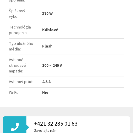
spojenia
:
Špičkový
370 W
výkon
:
Technológia
Káblové
pripojenia
:
Typ úložného
Flash
média
:
Vstupné
striedavé
100 – 240 V
napätie
:
Vstupný prúd
:
4.5 A
Wi-Fi
:
Nie
Z
Á
P
+421 32 285 01 63
Ä
Zavolajte nám