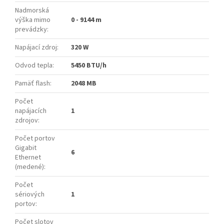
Nadmorská
výška mimo
0 - 9144 m
prevádzky
:
Napájací zdroj
:
320 W
Odvod tepla
:
5450 BTU/h
Pamäť flash
:
2048 MB
Počet
napájacích
1
zdrojov
:
Počet portov
Gigabit
6
Ethernet
(medené)
:
Počet
sériových
1
portov
:
Počet slotov