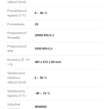
vlhkosť (H-H)
:
Prevádzková
0 – 40 °C
teplota (T-T)
:
Prevedenie
:
2U
Priepustnosť
20000 Mbit/s
firewallu
:
Priepustnosť
3000 Mbit/s
VPN
:
Rozmery (Š × H
483 x 673 x 88 mm
× V)
:
Skladovacia
relatívna
5 – 95 %
vlhkosť (H-H)
:
Skladovacia
-40 – 70 °C
teplota (T-T)
:
Súbežné
4000000