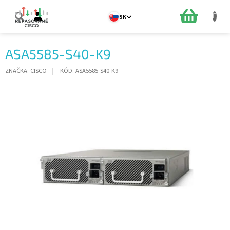
Prejsť
na
NÁKUPN
SK
obsah
KOŠÍK
ASA5585-S40-K9
ZNAČKA:
CISCO
KÓD:
ASA5585-S40-K9