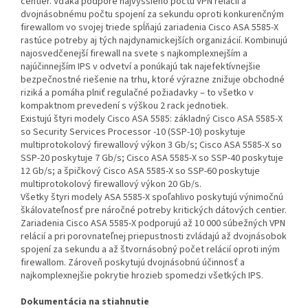
centier. Vďaka podpore najvyššieho počtu VPN relácií a
dvojnásobnému počtu spojení za sekundu oproti konkurenčným
firewallom vo svojej triede spĺňajú zariadenia Cisco ASA 5585-X
rastúce potreby aj tých najdynamickejších organizácií. Kombinujú
najosvedčenejší firewall na svete s najkomplexnejším a
najúčinnejším IPS v odvetví a ponúkajú tak najefektívnejšie
bezpečnostné riešenie na trhu, ktoré výrazne znižuje obchodné
riziká a pomáha plniť regulačné požiadavky – to všetko v
kompaktnom prevedení s výškou 2 rack jednotiek.
Existujú štyri modely Cisco ASA 5585: základný Cisco ASA 5585-X
so Security Services Processor -10 (SSP-10) poskytuje
multiprotokolový firewallový výkon 3 Gb/s; Cisco ASA 5585-X so
SSP-20 poskytuje 7 Gb/s; Cisco ASA 5585-X so SSP-40 poskytuje
12 Gb/s; a špičkový Cisco ASA 5585-X so SSP-60 poskytuje
multiprotokolový firewallový výkon 20 Gb/s.
Všetky štyri modely ASA 5585-X spoľahlivo poskytujú výnimočnú
škálovateľnosť pre náročné potreby kritických dátových centier.
Zariadenia Cisco ASA 5585-X podporujú až 10 000 súbežných VPN
relácií a pri porovnateľnej priepustnosti zvládajú až dvojnásobok
spojení za sekundu a až štvornásobný počet relácií oproti iným
firewallom. Zároveň poskytujú dvojnásobnú účinnosť a
najkomplexnejšie pokrytie hrozieb spomedzi všetkých IPS.
Dokumentácia na stiahnutie