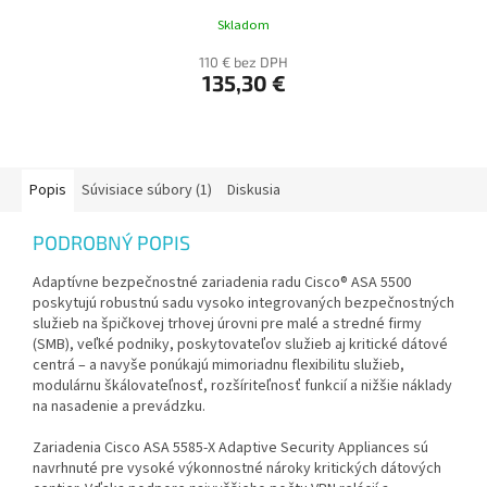
Skladom
110 € bez DPH
135,30 €
Popis
Súvisiace súbory (1)
Diskusia
PODROBNÝ POPIS
Adaptívne bezpečnostné zariadenia radu Cisco® ASA 5500
poskytujú robustnú sadu vysoko integrovaných bezpečnostných
služieb na špičkovej trhovej úrovni pre malé a stredné firmy
(SMB), veľké podniky, poskytovateľov služieb aj kritické dátové
centrá – a navyše ponúkajú mimoriadnu flexibilitu služieb,
modulárnu škálovateľnosť, rozšíriteľnosť funkcií a nižšie náklady
na nasadenie a prevádzku.
Zariadenia Cisco ASA 5585-X Adaptive Security Appliances sú
navrhnuté pre vysoké výkonnostné nároky kritických dátových