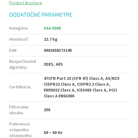
Product Brochure
DODATOČNÉ PARAMETRE
Kategória
:
ASA 5500
Hmotnosť
:
22.7 kg
EAN
:
0882658373145
Bezpečnostné
3DES, AES
algoritmy
:
47CFR Part 15 (CFR 47) Class A, AS/NZS
CISPR22 Class A, CISPR2 2 Class A,
Certifikácia
:
EN55022 Class A, ICES003 Class A, VCCI
Class A EN61000
Filtrovanie
250
obsahu
:
Frekvencia
vstupného
50 – 60 Hz
striedavého