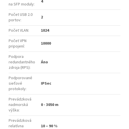
4
na SFP moduly
:
Počet USB 2.0
2
portov
:
Počet VLAN
:
1024
Počet VPN
10000
pripojení
:
Podpora
redundantného
Áno
zdroja (RPS)
:
Podporované
sieťové
IPSec
protokoly
:
Prevádzková
nadmorská
0 - 3050 m
výška
:
Prevádzková
relatívna
10 – 90 %