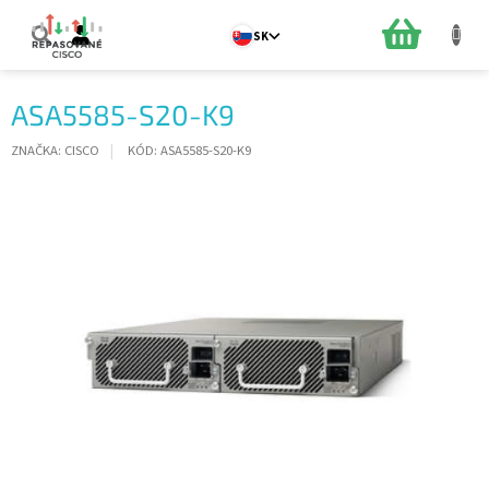
Prejsť
na
NÁKUPN
SK
obsah
KOŠÍK
ASA5585-S20-K9
ZNAČKA:
CISCO
KÓD:
ASA5585-S20-K9