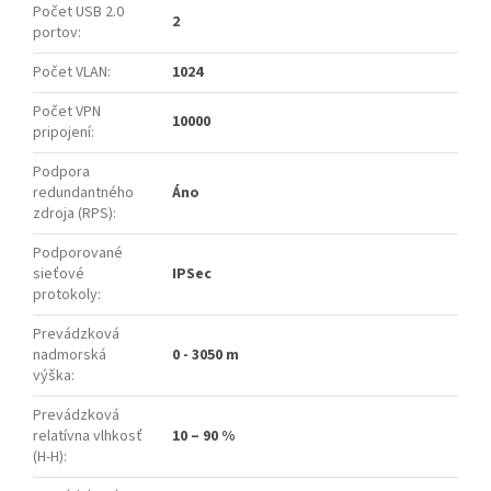
Počet USB 2.0
2
portov
:
Počet VLAN
:
1024
Počet VPN
10000
pripojení
:
Podpora
redundantného
Áno
zdroja (RPS)
:
Podporované
sieťové
IPSec
protokoly
:
Prevádzková
nadmorská
0 - 3050 m
výška
:
Prevádzková
relatívna vlhkosť
10 – 90 %
(H-H)
: