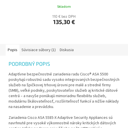
Skladom
110 € bez DPH
135,30 €
Popis
Súvisiace súbory (1)
Diskusia
PODROBNÝ POPIS
Adaptívne bezpečnostné zariadenia radu Cisco® ASA 5500
poskytujú robustnú sadu vysoko integrovaných bezpečnostných
služieb na špičkovej trhovej úrovni pre malé a stredné firmy
(SMB), veľké podniky, poskytovateľov služieb aj kritické dátové
centrá – a navyše ponúkajú mimoriadnu flexibilitu služieb,
modulárnu škálovateľnosť, rozšíriteľnosť funkcií a nižšie náklady
na nasadenie a prevádzku.
Zariadenia Cisco ASA 5585-X Adaptive Security Appliances sú
navrhnuté pre vysoké výkonnostné nároky kritických dátových