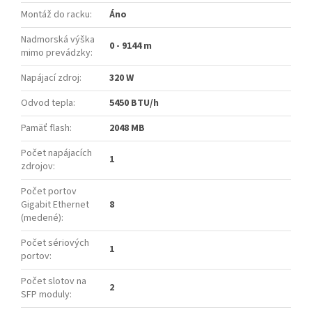
Montáž do racku
:
Áno
Nadmorská výška
0 - 9144 m
mimo prevádzky
:
Napájací zdroj
:
320 W
Odvod tepla
:
5450 BTU/h
Pamäť flash
:
2048 MB
Počet napájacích
1
zdrojov
:
Počet portov
Gigabit Ethernet
8
(medené)
:
Počet sériových
1
portov
:
Počet slotov na
2
SFP moduly
: