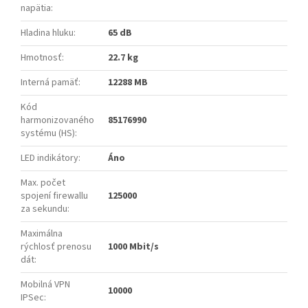
napätia
:
Hladina hluku
:
65 dB
Hmotnosť
:
22.7 kg
Interná pamäť
:
12288 MB
Kód
harmonizovaného
85176990
systému (HS)
:
LED indikátory
:
Áno
Max. počet
spojení firewallu
125000
za sekundu
:
Maximálna
rýchlosť prenosu
1000 Mbit/s
dát
:
Mobilná VPN
10000
IPSec
: