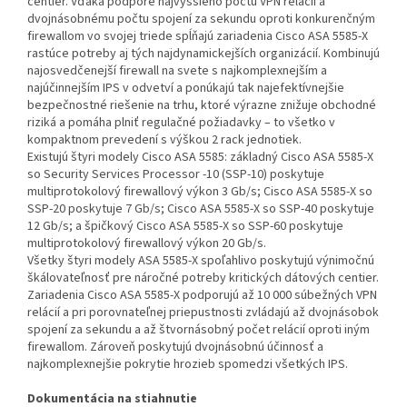
centier. Vďaka podpore najvyššieho počtu VPN relácií a
dvojnásobnému počtu spojení za sekundu oproti konkurenčným
firewallom vo svojej triede spĺňajú zariadenia Cisco ASA 5585-X
rastúce potreby aj tých najdynamickejších organizácií. Kombinujú
najosvedčenejší firewall na svete s najkomplexnejším a
najúčinnejším IPS v odvetví a ponúkajú tak najefektívnejšie
bezpečnostné riešenie na trhu, ktoré výrazne znižuje obchodné
riziká a pomáha plniť regulačné požiadavky – to všetko v
kompaktnom prevedení s výškou 2 rack jednotiek.
Existujú štyri modely Cisco ASA 5585: základný Cisco ASA 5585-X
so Security Services Processor -10 (SSP-10) poskytuje
multiprotokolový firewallový výkon 3 Gb/s; Cisco ASA 5585-X so
SSP-20 poskytuje 7 Gb/s; Cisco ASA 5585-X so SSP-40 poskytuje
12 Gb/s; a špičkový Cisco ASA 5585-X so SSP-60 poskytuje
multiprotokolový firewallový výkon 20 Gb/s.
Všetky štyri modely ASA 5585-X spoľahlivo poskytujú výnimočnú
škálovateľnosť pre náročné potreby kritických dátových centier.
Zariadenia Cisco ASA 5585-X podporujú až 10 000 súbežných VPN
relácií a pri porovnateľnej priepustnosti zvládajú až dvojnásobok
spojení za sekundu a až štvornásobný počet relácií oproti iným
firewallom. Zároveň poskytujú dvojnásobnú účinnosť a
najkomplexnejšie pokrytie hrozieb spomedzi všetkých IPS.
Dokumentácia na stiahnutie