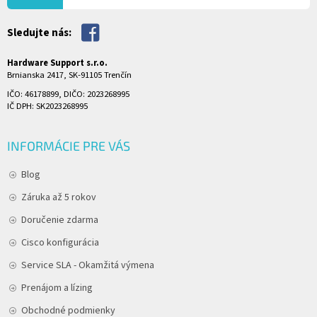
Sledujte nás:
Hardware Support s.r.o.
Brnianska 2417, SK-91105 Trenčín
IČO: 46178899, DIČO: 2023268995
IČ DPH: SK2023268995
INFORMÁCIE PRE VÁS
Blog
Záruka až 5 rokov
Doručenie zdarma
Cisco konfigurácia
Service SLA - Okamžitá výmena
Prenájom a lízing
Obchodné podmienky