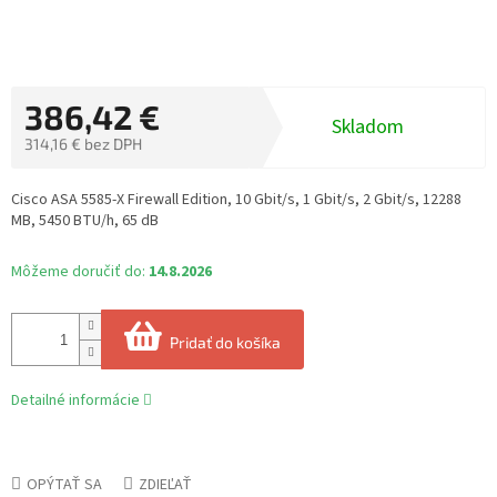
386,42 €
Skladom
314,16 € bez DPH
Jednotková
cena:
Cisco ASA 5585-X Firewall Edition, 10 Gbit/s, 1 Gbit/s, 2 Gbit/s, 12288
MB, 5450 BTU/h, 65 dB
Môžeme doručiť do:
14.8.2026
Pridať do košíka
Detailné informácie
OPÝTAŤ SA
ZDIEĽAŤ