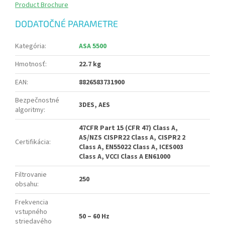
Product Brochure
DODATOČNÉ PARAMETRE
Kategória
:
ASA 5500
Hmotnosť
:
22.7 kg
EAN
:
8826583731900
Bezpečnostné
3DES, AES
algoritmy
:
47CFR Part 15 (CFR 47) Class A,
AS/NZS CISPR22 Class A, CISPR2 2
Certifikácia
:
Class A, EN55022 Class A, ICES003
Class A, VCCI Class A EN61000
Filtrovanie
250
obsahu
:
Frekvencia
vstupného
50 – 60 Hz
striedavého