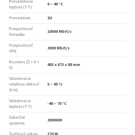
Prevádzková
0 – 40 °C
teplota (T-T)
:
Prevedenie
:
2U
Priepustnosť
10000 Mbit/s
firewallu
:
Priepustnosť
2000 Mbit/s
VPN
:
Rozmery (Š × H ×
483 x 673 x 88 mm
V)
:
Skladovacia
relatívna vlhkosť
5 – 95 %
(H-H)
:
Skladovacia
-40 – 70 °C
teplota (T-T)
:
Súbežné
2000000
spojenia
:
Špičkový výkon
:
370 W