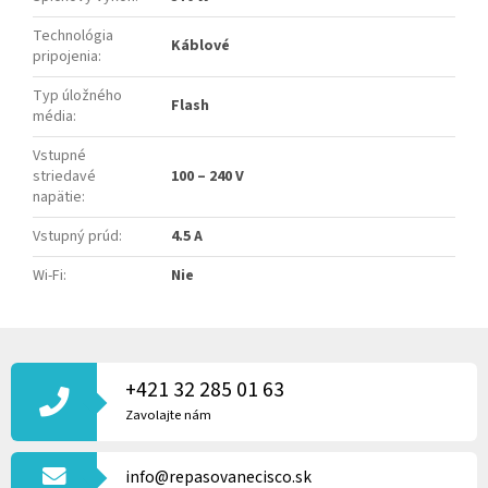
Technológia
Káblové
pripojenia
:
Typ úložného
Flash
média
:
Vstupné
striedavé
100 – 240 V
napätie
:
Vstupný prúd
:
4.5 A
Wi-Fi
:
Nie
Z
Á
P
+421 32 285 01 63
Ä
Zavolajte nám
T
I
info@repasovanecisco.sk
E