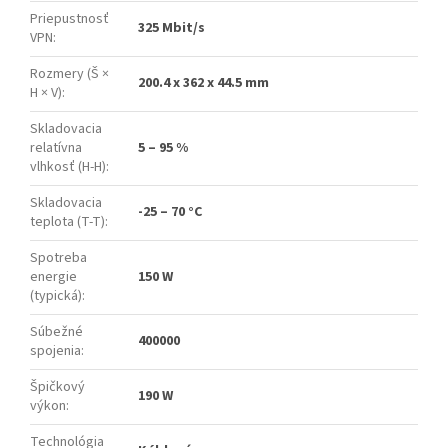
Priepustnosť
325 Mbit/s
VPN
:
Rozmery (Š ×
200.4 x 362 x 44.5 mm
H × V)
:
Skladovacia
relatívna
5 – 95 %
vlhkosť (H-H)
:
Skladovacia
-25 – 70 °C
teplota (T-T)
:
Spotreba
energie
150 W
(typická)
:
Súbežné
400000
spojenia
:
Špičkový
190 W
výkon
:
Technológia