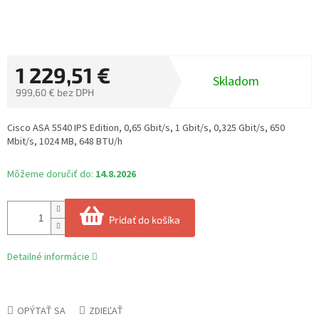
1 229,51 €
Skladom
999,60 € bez DPH
Jednotková
cena:
Cisco ASA 5540 IPS Edition, 0,65 Gbit/s, 1 Gbit/s, 0,325 Gbit/s, 650
Mbit/s, 1024 MB, 648 BTU/h
Môžeme doručiť do:
14.8.2026
Pridať do košíka
Detailné informácie
OPÝTAŤ SA
ZDIEĽAŤ