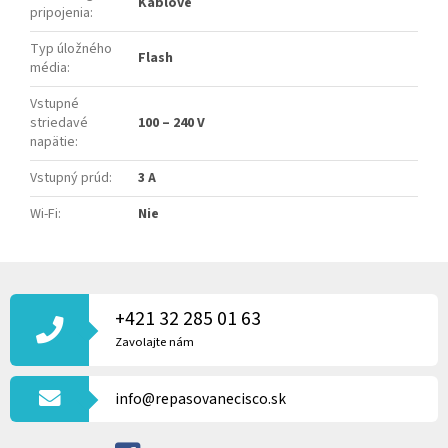
Káblové
pripojenia
:
Typ úložného
Flash
média
:
Vstupné
striedavé
100 – 240 V
napätie
:
Vstupný prúd
:
3 A
Wi-Fi
:
Nie
Z
Á
P
+421 32 285 01 63
Ä
Zavolajte nám
T
I
info@repasovanecisco.sk
E