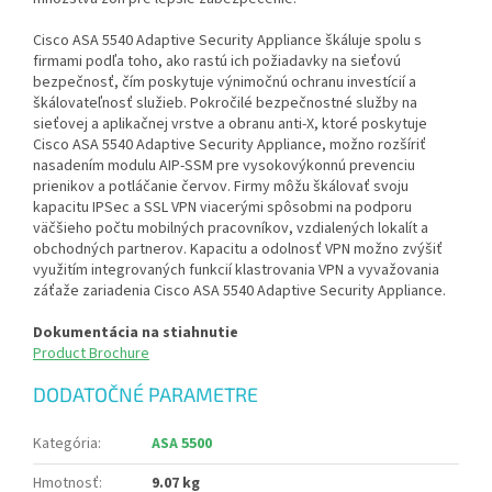
Cisco ASA 5540 Adaptive Security Appliance škáluje spolu s
firmami podľa toho, ako rastú ich požiadavky na sieťovú
bezpečnosť, čím poskytuje výnimočnú ochranu investícií a
škálovateľnosť služieb. Pokročilé bezpečnostné služby na
sieťovej a aplikačnej vrstve a obranu anti-X, ktoré poskytuje
Cisco ASA 5540 Adaptive Security Appliance, možno rozšíriť
nasadením modulu AIP-SSM pre vysokovýkonnú prevenciu
prienikov a potláčanie červov. Firmy môžu škálovať svoju
kapacitu IPSec a SSL VPN viacerými spôsobmi na podporu
väčšieho počtu mobilných pracovníkov, vzdialených lokalít a
obchodných partnerov. Kapacitu a odolnosť VPN možno zvýšiť
využitím integrovaných funkcií klastrovania VPN a vyvažovania
záťaže zariadenia Cisco ASA 5540 Adaptive Security Appliance.
Dokumentácia na stiahnutie
Product Brochure
DODATOČNÉ PARAMETRE
Kategória
:
ASA 5500
Hmotnosť
:
9.07 kg