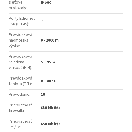
sieťové
IPSec
protokoly
:
Porty Ethernet
7
LAN (RJ-45)
:
Prevádzková
nadmorská
0 - 2000 m
výška
:
Prevádzková
relatívna
5 – 95 %
vlhkosť (H-H)
:
Prevádzková
0 – 40 °C
teplota (T-T)
:
Prevedenie
:
1U
Priepustnosť
650 Mbit/s
firewallu
:
Priepustnosť
650 Mbit/s
IPS/IDS
: