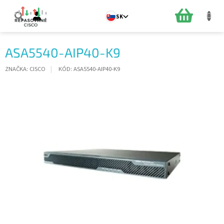
Prejsť
na
NÁKUPN
SK
obsah
KOŠÍK
ASA5540-AIP40-K9
ZNAČKA:
CISCO
KÓD:
ASA5540-AIP40-K9