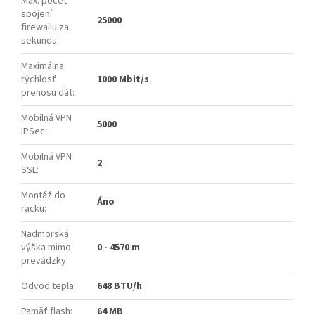
Max. počet
spojení
25000
firewallu za
sekundu
:
Maximálna
rýchlosť
1000 Mbit/s
prenosu dát
:
Mobilná VPN
5000
IPSec
:
Mobilná VPN
2
SSL
:
Montáž do
Áno
racku
:
Nadmorská
výška mimo
0 - 4570 m
prevádzky
:
Odvod tepla
:
648 BTU/h
Pamäť flash
:
64 MB