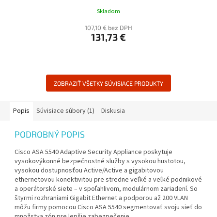
Skladom
107,10 € bez DPH
131,73 €
ZOBRAZIŤ VŠETKY SÚVISIACE PRODUKTY
Popis
Súvisiace súbory (1)
Diskusia
PODROBNÝ POPIS
Cisco ASA 5540 Adaptive Security Appliance poskytuje
vysokovýkonné bezpečnostné služby s vysokou hustotou,
vysokou dostupnosťou Active/Active a gigabitovou
ethernetovou konektivitou pre stredne veľké a veľké podnikové
a operátorské siete – v spoľahlivom, modulárnom zariadení. So
štyrmi rozhraniami Gigabit Ethernet a podporou až 200 VLAN
môžu firmy pomocou Cisco ASA 5540 segmentovať svoju sieť do
množstva zón pre lepšie zabezpečenie.