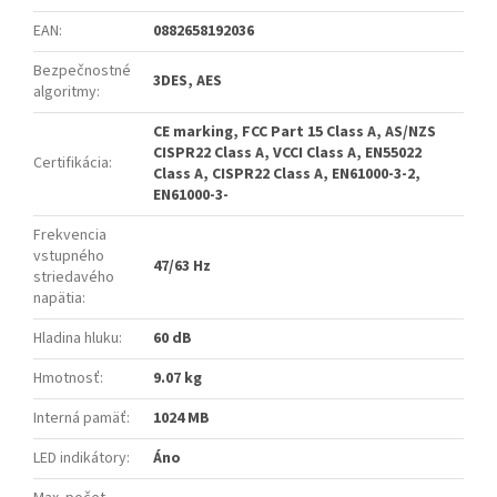
EAN
:
0882658192036
Bezpečnostné
3DES, AES
algoritmy
:
CE marking, FCC Part 15 Class A, AS/NZS
CISPR22 Class A, VCCI Class A, EN55022
Certifikácia
:
Class A, CISPR22 Class A, EN61000-3-2,
EN61000-3-
Frekvencia
vstupného
47/63 Hz
striedavého
napätia
:
Hladina hluku
:
60 dB
Hmotnosť
:
9.07 kg
Interná pamäť
:
1024 MB
LED indikátory
:
Áno