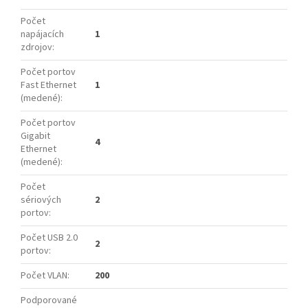
Počet
napájacích
1
zdrojov
:
Počet portov
Fast Ethernet
1
(medené)
:
Počet portov
Gigabit
4
Ethernet
(medené)
:
Počet
sériových
2
portov
:
Počet USB 2.0
2
portov
:
Počet VLAN
:
200
Podporované