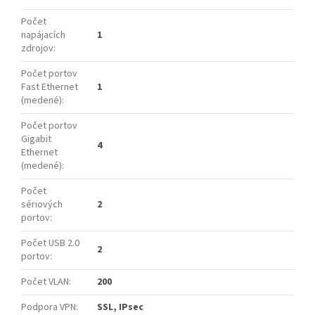
Počet
napájacích
1
zdrojov
:
Počet portov
Fast Ethernet
1
(medené)
:
Počet portov
Gigabit
4
Ethernet
(medené)
:
Počet
sériových
2
portov
:
Počet USB 2.0
2
portov
:
Počet VLAN
:
200
Podpora VPN
:
SSL, IPsec