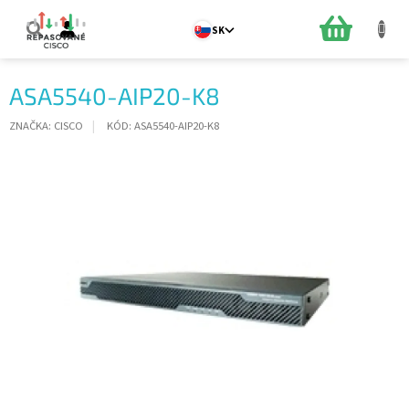
Prejsť
na
NÁKUPN
SK
obsah
KOŠÍK
ASA5540-AIP20-K8
ZNAČKA:
CISCO
KÓD:
ASA5540-AIP20-K8