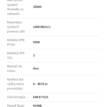
Max. počet
spojení
25000
firewallu za
sekundu
:
Maximálna
rýchlosť
1000 Mbit/s
prenosu dát
:
Mobilná VPN
5000
IPSec
:
Mobilná VPN
2
SSL
:
Montáž do
Áno
racku
:
Nadmorská
výška mimo
0 - 4570 m
prevádzky
:
Odvod tepla
:
648 BTU/h
Pamäť flash
:
64 MB