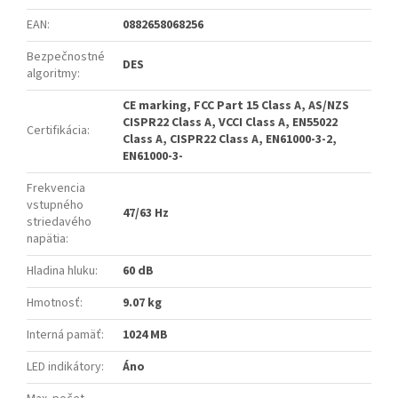
EAN
:
0882658068256
Bezpečnostné
DES
algoritmy
:
CE marking, FCC Part 15 Class A, AS/NZS
CISPR22 Class A, VCCI Class A, EN55022
Certifikácia
:
Class A, CISPR22 Class A, EN61000-3-2,
EN61000-3-
Frekvencia
vstupného
47/63 Hz
striedavého
napätia
:
Hladina hluku
:
60 dB
Hmotnosť
:
9.07 kg
Interná pamäť
:
1024 MB
LED indikátory
:
Áno