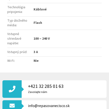
Technológia
Káblové
pripojenia
:
Typ úložného
Flash
média
:
Vstupné
striedavé
100 – 240 V
napätie
:
Vstupný prúd
:
3 A
Wi-Fi
:
Nie
Z
Á
P
+421 32 285 01 63
Ä
Zavolajte nám
T
I
info@repasovanecisco.sk
E