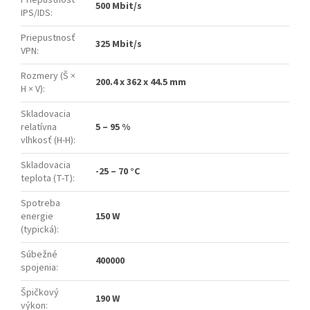
500 Mbit/s
IPS/IDS
:
Priepustnosť
325 Mbit/s
VPN
:
Rozmery (Š ×
200.4 x 362 x 44.5 mm
H × V)
:
Skladovacia
relatívna
5 – 95 %
vlhkosť (H-H)
:
Skladovacia
-25 – 70 °C
teplota (T-T)
:
Spotreba
energie
150 W
(typická)
:
Súbežné
400000
spojenia
:
Špičkový
190 W
výkon
: