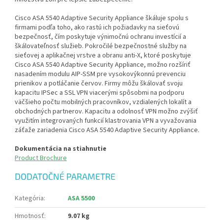
Cisco ASA 5540 Adaptive Security Appliance škáluje spolu s
firmami podľa toho, ako rastú ich požiadavky na sieťovú
bezpečnosť, čím poskytuje výnimočnú ochranu investícií a
škálovateľnosť služieb. Pokročilé bezpečnostné služby na
sieťovej a aplikačnej vrstve a obranu anti-X, ktoré poskytuje
Cisco ASA 5540 Adaptive Security Appliance, možno rozšíriť
nasadením modulu AIP-SSM pre vysokovýkonnú prevenciu
prienikov a potláčanie červov. Firmy môžu škálovať svoju
kapacitu IPSec a SSL VPN viacerými spôsobmi na podporu
väčšieho počtu mobilných pracovníkov, vzdialených lokalít a
obchodných partnerov. Kapacitu a odolnosť VPN možno zvýšiť
využitím integrovaných funkcií klastrovania VPN a vyvažovania
záťaže zariadenia Cisco ASA 5540 Adaptive Security Appliance.
Dokumentácia na stiahnutie
Product Brochure
DODATOČNÉ PARAMETRE
Kategória
:
ASA 5500
Hmotnosť
:
9.07 kg