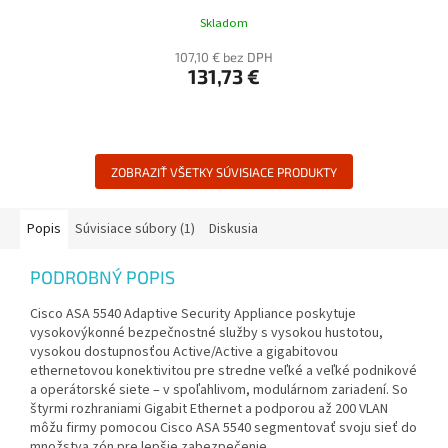
Skladom
107,10 € bez DPH
131,73 €
ZOBRAZIŤ VŠETKY SÚVISIACE PRODUKTY
Popis
Súvisiace súbory (1)
Diskusia
PODROBNÝ POPIS
Cisco ASA 5540 Adaptive Security Appliance poskytuje
vysokovýkonné bezpečnostné služby s vysokou hustotou,
vysokou dostupnosťou Active/Active a gigabitovou
ethernetovou konektivitou pre stredne veľké a veľké podnikové
a operátorské siete – v spoľahlivom, modulárnom zariadení. So
štyrmi rozhraniami Gigabit Ethernet a podporou až 200 VLAN
môžu firmy pomocou Cisco ASA 5540 segmentovať svoju sieť do
množstva zón pre lepšie zabezpečenie.