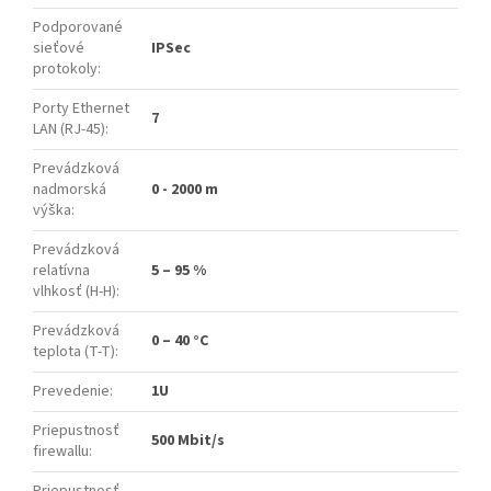
Podporované
sieťové
IPSec
protokoly
:
Porty Ethernet
7
LAN (RJ-45)
:
Prevádzková
nadmorská
0 - 2000 m
výška
:
Prevádzková
relatívna
5 – 95 %
vlhkosť (H-H)
:
Prevádzková
0 – 40 °C
teplota (T-T)
:
Prevedenie
:
1U
Priepustnosť
500 Mbit/s
firewallu
:
Priepustnosť