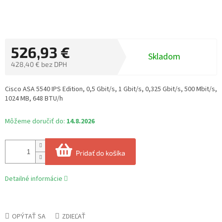
526,93 €
Skladom
428,40 € bez DPH
Jednotková
cena:
Cisco ASA 5540 IPS Edition, 0,5 Gbit/s, 1 Gbit/s, 0,325 Gbit/s, 500 Mbit/s,
1024 MB, 648 BTU/h
Môžeme doručiť do:
14.8.2026
Pridať do košíka
Detailné informácie
OPÝTAŤ SA
ZDIEĽAŤ