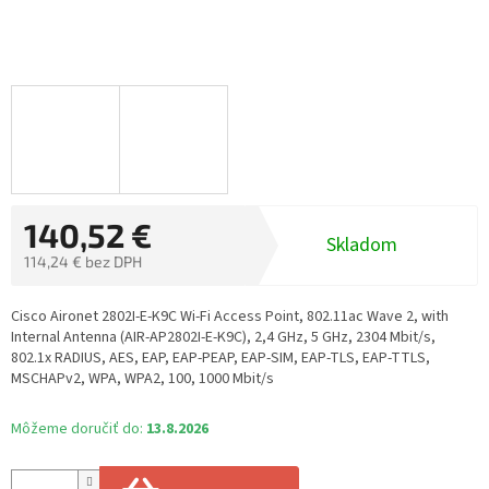
140,52 €
Skladom
114,24 € bez DPH
Jednotková
cena:
Cisco Aironet 2802I-E-K9C Wi-Fi Access Point, 802.11ac Wave 2, with
Internal Antenna (AIR-AP2802I-E-K9C), 2,4 GHz, 5 GHz, 2304 Mbit/s,
802.1x RADIUS, AES, EAP, EAP-PEAP, EAP-SIM, EAP-TLS, EAP-TTLS,
MSCHAPv2, WPA, WPA2, 100, 1000 Mbit/s
Môžeme doručiť do:
13.8.2026