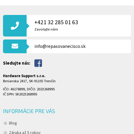
Z
Á
P
+421 32 285 01 63
Ä
Zavolajte nám
T
I
info@repasovanecisco.sk
E
Sledujte nás:
Hardware Support s.r.o.
Brnianska 2417, SK-91105 Trenčín
IČO: 46178899, DIČO: 2023268995
IČ DPH: SK2023268995
INFORMÁCIE PRE VÁS
Blog
Záruka až 5 rokov