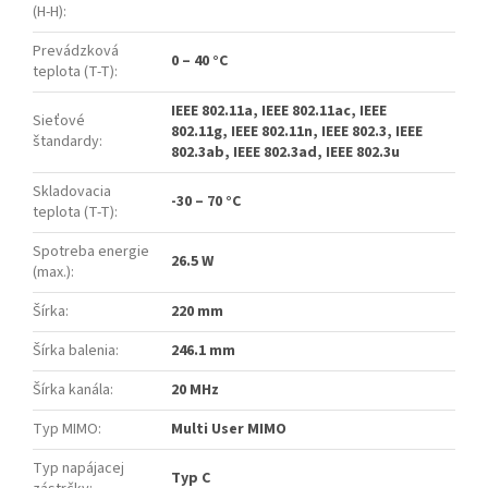
(H-H)
:
Prevádzková
0 – 40 °C
teplota (T-T)
:
IEEE 802.11a, IEEE 802.11ac, IEEE
Sieťové
802.11g, IEEE 802.11n, IEEE 802.3, IEEE
štandardy
:
802.3ab, IEEE 802.3ad, IEEE 802.3u
Skladovacia
-30 – 70 °C
teplota (T-T)
:
Spotreba energie
26.5 W
(max.)
:
Šírka
:
220 mm
Šírka balenia
:
246.1 mm
Šírka kanála
:
20 MHz
Typ MIMO
:
Multi User MIMO
Typ napájacej
Typ C