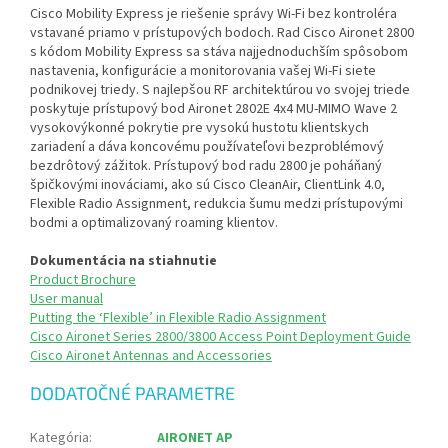
Cisco Mobility Express je riešenie správy Wi-Fi bez kontroléra
vstavané priamo v prístupových bodoch. Rad Cisco Aironet 2800
s kódom Mobility Express sa stáva najjednoduchším spôsobom
nastavenia, konfigurácie a monitorovania vašej Wi-Fi siete
podnikovej triedy. S najlepšou RF architektúrou vo svojej triede
poskytuje prístupový bod Aironet 2802E 4x4 MU-MIMO Wave 2
vysokovýkonné pokrytie pre vysokú hustotu klientskych
zariadení a dáva koncovému používateľovi bezproblémový
bezdrôtový zážitok. Prístupový bod radu 2800 je poháňaný
špičkovými inováciami, ako sú Cisco CleanAir, ClientLink 4.0,
Flexible Radio Assignment, redukcia šumu medzi prístupovými
bodmi a optimalizovaný roaming klientov.
Dokumentácia na stiahnutie
Product Brochure
User manual
Putting the ‘Flexible’ in Flexible Radio Assignment
Cisco Aironet Series 2800/3800 Access Point Deployment Guide
Cisco Aironet Antennas and Accessories
DODATOČNÉ PARAMETRE
Kategória
:
AIRONET AP