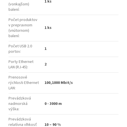
1 ks
(vonkajšom)
balení
:
Počet produktov
v prepravnom
1 ks
(vnútornom)
balení
:
Počet USB 2.0
1
portov
:
Porty Ethernet
2
LAN (RJ-45)
:
Prenosové
rýchlosti Ethernet
100,1000 Mbit/s
LAN
:
Prevádzková
nadmorská
0 - 3000 m
výška
:
Prevádzková
relatívna vlhkosť
10 – 90 %