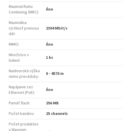
Maximal-Ratio
Áno
Combining (MRC)
:
Maximálna
rýchlosť prenosu
2304 Mbit/s
dát
:
MIMO
:
Áno
Množstvo v
1 ks
balení
:
Nadmorská výška
0 - 4570 m
mimo prevádzky
:
Napájanie cez
Áno
Ethernet (PoE)
:
Pamäť flash
:
256 MB
Počet kanálov
:
25 channels
Počet produktov
v hlavnom