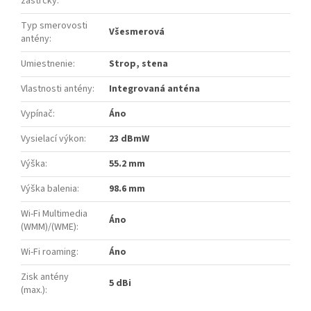
zástrčky
:
Typ smerovosti
Všesmerová
antény
:
Umiestnenie
:
Strop, stena
Vlastnosti antény
:
Integrovaná anténa
Vypínač
:
Áno
Vysielací výkon
:
23 dBmW
Výška
:
55.2 mm
Výška balenia
:
98.6 mm
Wi-Fi Multimedia
Áno
(WMM)/(WME)
:
Wi-Fi roaming
:
Áno
Zisk antény
5 dBi
(max.)
: