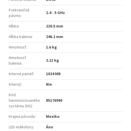
Frekvenčné
2.4 - 5 GHz
pásmo
:
Hĺbka
:
220.5 mm
Hĺbka balenia
:
246.1 mm
Hmotnosť
:
1.6 kg
Hmotnosť
2.13 kg
balenia
:
Interná pamäť
:
1024 MB
Interný
:
Nie
Kód
harmonizovaného
85176990
systému (HS)
:
Krajina pôvodu
:
Mexiko
LED indikátory
:
Áno