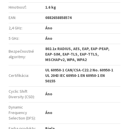
Hmotnosť
:
1.6 kg
EAN
:
0882658858574
2,4 GHz
:
Áno
5 GHz
:
Áno
802.1x RADIUS, AES, EAP, EAP-PEAP,
Bezpečnostné
EAP-SIM, EAP-TLS, EAP-TTLS,
algoritmy
:
MSCHAPv2, WPA, WPA2
UL 60950-1 CAN/CSA-C22.2 No. 60950-1
Certifikácia
:
UL 2043 IEC 60950-1 EN 60950-1 EN
50155
Cyclic Shift
Áno
Diversity (CSD)
:
Dynamic
Frequency
Áno
Selection (DFS)
:
Farba produktu
:
Biela