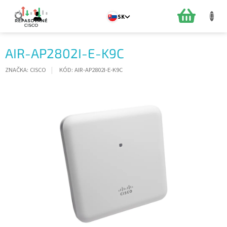
Prejsť
na
NÁKUPN
SK
obsah
KOŠÍK
AIR-AP2802I-E-K9C
ZNAČKA:
CISCO
KÓD:
AIR-AP2802I-E-K9C