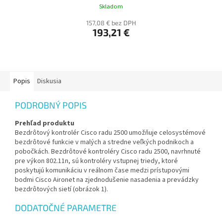
Skladom
157,08 € bez DPH
193,21 €
Popis
Diskusia
PODROBNÝ POPIS
Prehľad produktu
Bezdrôtový kontrolér Cisco radu 2500 umožňuje celosystémové
bezdrôtové funkcie v malých a stredne veľkých podnikoch a
pobočkách. Bezdrôtové kontroléry Cisco radu 2500, navrhnuté
pre výkon 802.11n, sú kontroléry vstupnej triedy, ktoré
poskytujú komunikáciu v reálnom čase medzi prístupovými
bodmi Cisco Aironet na zjednodušenie nasadenia a prevádzky
bezdrôtových sietí (obrázok 1).
DODATOČNÉ PARAMETRE