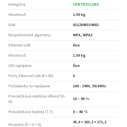
Kategória
:
CONTROLLERS
Hmotnosť
:
1.59 kg
EAN
:
0112840334082
Bezpečnostné algoritmy
:
WPA, WPA2
Ethernet LAN
:
Áno
Hmotnosť
:
1.59 kg
LED napájania
:
Áno
Porty Ethernet LAN (RJ-45)
:
5
Požiadavky na napájanie
:
100 - 240V, 50/60Hz
Prevádzková relatívna vlhkosť (H-
10 – 95 %
H)
:
Prevádzková teplota (T-T)
:
0 – 40 °C
43,9 × 203,2 × 271,2
Rozmery (Š × H × V)
: