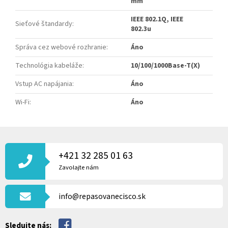
mm
IEEE 802.1Q, IEEE
Sieťové štandardy
:
802.3u
Správa cez webové rozhranie
:
Áno
Technológia kabeláže
:
10/100/1000Base-T(X)
Vstup AC napájania
:
Áno
Wi-Fi
:
Áno
Z
Á
P
+421 32 285 01 63
Ä
Zavolajte nám
T
I
info@repasovanecisco.sk
E
Sledujte nás: