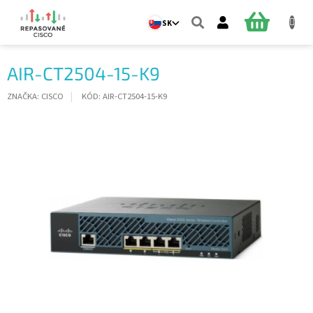
Prejsť
na
NÁKUPN
SK
obsah
KOŠÍK
AIR-CT2504-15-K9
ZNAČKA:
CISCO
KÓD:
AIR-CT2504-15-K9