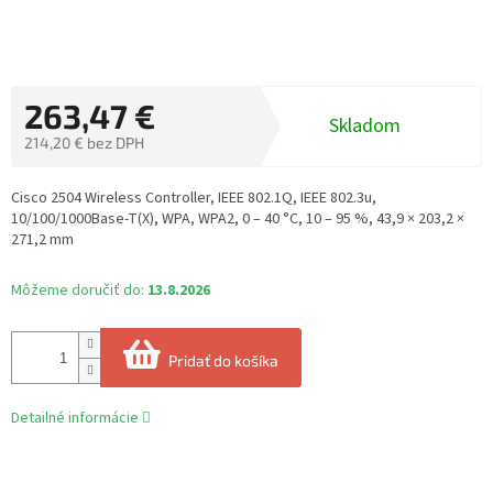
263,47 €
Skladom
214,20 € bez DPH
Jednotková
cena:
Cisco 2504 Wireless Controller, IEEE 802.1Q, IEEE 802.3u,
10/100/1000Base-T(X), WPA, WPA2, 0 – 40 °C, 10 – 95 %, 43,9 × 203,2 ×
271,2 mm
Môžeme doručiť do:
13.8.2026
Pridať do košíka
Detailné informácie