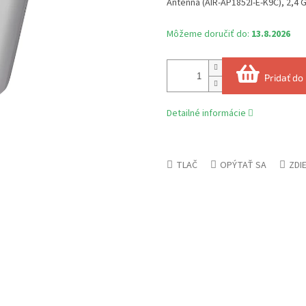
Antenna (AIR-AP1852I-E-K9C), 2,4 
Môžeme doručiť do:
13.8.2026
Pridať do
Detailné informácie
TLAČ
OPÝTAŤ SA
ZDI