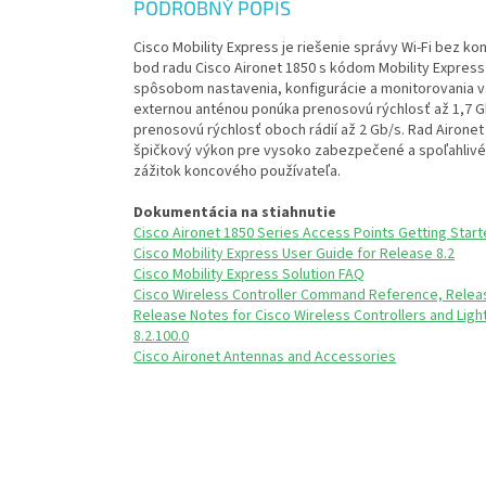
PODROBNÝ POPIS
Cisco Mobility Express je riešenie správy Wi-Fi bez k
bod radu Cisco Aironet 1850 s kódom Mobility Express
spôsobom nastavenia, konfigurácie a monitorovania va
externou anténou ponúka prenosovú rýchlosť až 1,7 G
prenosovú rýchlosť oboch rádií až 2 Gb/s. Rad Aironet 
špičkový výkon pre vysoko zabezpečené a spoľahlivé 
zážitok koncového používateľa.
Dokumentácia na stiahnutie
Cisco Aironet 1850 Series Access Points Getting Star
Cisco Mobility Express User Guide for Release 8.2
Cisco Mobility Express Solution FAQ
Cisco Wireless Controller Command Reference, Relea
Release Notes for Cisco Wireless Controllers and Lig
8.2.100.0
Cisco Aironet Antennas and Accessories