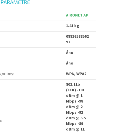
 PARAMETRE
AIRONET AP
1.41 kg
08826588562
97
Áno
Áno
goritmy
:
WPA, WPA2
802.11b
(CCK) -101
dBm @ 1
Mbps -98
dBm @ 2
Mbps -92
dBm @ 5.5
a
:
Mbps -89
dBm @ 11