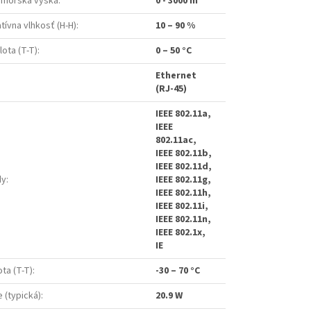
dmorská výška
:
0 - 3000 m
tívna vlhkosť (H-H)
:
10 – 90 %
ota (T-T)
:
0 – 50 °C
Ethernet
(RJ-45)
IEEE 802.11a,
IEEE
802.11ac,
IEEE 802.11b,
IEEE 802.11d,
dy
:
IEEE 802.11g,
IEEE 802.11h,
IEEE 802.11i,
IEEE 802.11n,
IEEE 802.1x,
IE
ta (T-T)
:
-30 – 70 °C
 (typická)
:
20.9 W