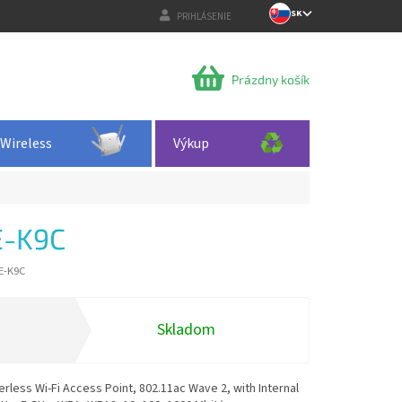
SK
PRIHLÁSENIE
NÁKUPNÝ
Prázdny košík
KOŠÍK
Wireless
Výkup
E-K9C
-E-K9C
Skladom
erless Wi-Fi Access Point, 802.11ac Wave 2, with Internal