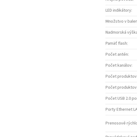
LED indikátory
:
Množstvo v balen
Nadmorská výšk
Pamäť flash
:
Počet antén
:
Počet kanálov
:
Počet produktov 
Počet produktov
Počet USB 2.0 po
Porty Ethernet LA
Prenosové rýchlo