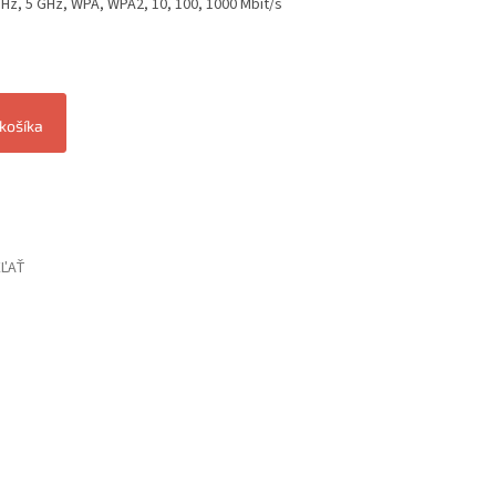
GHz, 5 GHz, WPA, WPA2, 10, 100, 1000 Mbit/s
 košíka
EĽAŤ