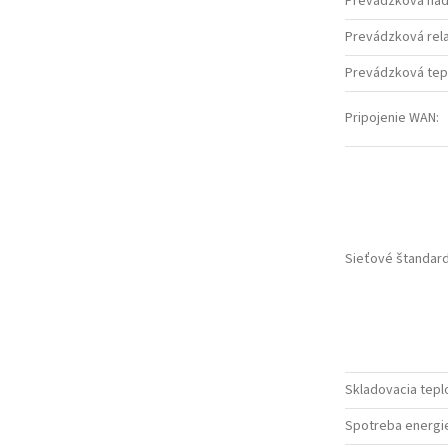
Prevádzková na
Prevádzková rela
Prevádzková tepl
Pripojenie WAN
:
Sieťové štandar
Skladovacia teplo
Spotreba energie