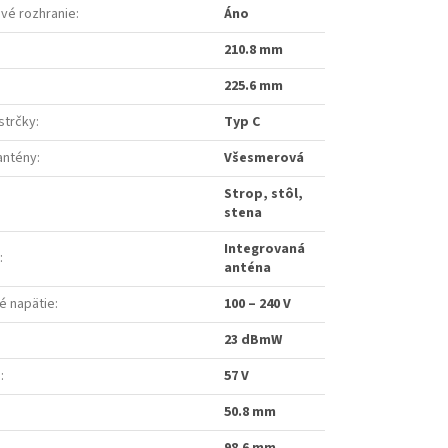
vé rozhranie
:
Áno
210.8 mm
225.6 mm
strčky
:
Typ C
antény
:
Všesmerová
Strop, stôl,
stena
Integrovaná
:
anténa
é napätie
:
100 – 240 V
23 dBmW
e
:
57 V
50.8 mm