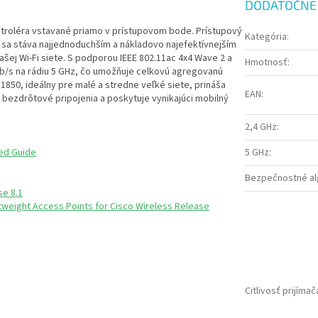
DODATOČNÉ
ontroléra vstavané priamo v prístupovom bode. Prístupový
Kategória
:
 sa stáva najjednoduchším a nákladovo najefektívnejším
šej Wi-Fi siete. S podporou IEEE 802.11ac 4x4 Wave 2 a
Hmotnosť
:
b/s na rádiu 5 GHz, čo umožňuje celkovú agregovanú
1850, ideálny pre malé a stredne veľké siete, prináša
EAN
:
bezdrôtové pripojenia a poskytuje vynikajúci mobilný
2,4 GHz
:
ted Guide
5 GHz
:
Bezpečnostné al
se 8.1
htweight Access Points for Cisco Wireless Release
Citlivosť prijímač