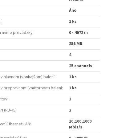
Áno
í
:
1 ks
a mimo prevádzky
:
0 - 4572 m
256 MB
4
25 channels
v hlavnom (vonkajšom) balení
:
1 ks
 v prepravnom (vnútornom) balení
:
1 ks
rtov
:
1
N (RJ-45)
:
2
10,100,1000
sti Ethernet LAN
:
Mbit/s