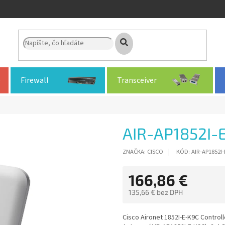
Firewall
Transceiver
AIR-AP1852I-
ZNAČKA:
CISCO
KÓD:
AIR-AP1852I
166,86 €
135,66 € bez DPH
Jednotková
cena:
Cisco Aironet 1852I-E-K9C Controll