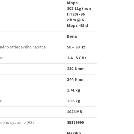
Mbps
802.11g (non
HT20) -96
dBm @ 6
Mbps -95 d
Biela
ného striedavého napätia
:
50 – 60 Hz
mo
:
2.4 - 5 GHz
210.8 mm
244.6 mm
1.41 kg
a
:
1.95 kg
1024 MB
ného systému (HS)
:
85176990
Mexiko