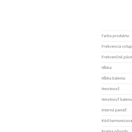
Farba produktu
:
Frekvencia vstup
Frekvenčné pás
Hĺbka
:
Hĺbka balenia
:
Hmotnosť
:
Hmotnosť baleni
Interná pamäť
:
Kód harmonizova
Krajina pôvodu
: