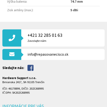
Výška balenia
:
74.7 mm
Zisk antény (max.)
:
5 dBi
Z
Á
P
+421 32 285 01 63
Ä
Zavolajte nám
T
I
info@repasovanecisco.sk
E
Sledujte nás:
Hardware Support s.r.o.
Brnianska 2417, SK-91105 Trenčín
IČO: 46178899, DIČO: 2023268995
IČ DPH: SK2023268995
INFORMÁCIE PRE VÁS