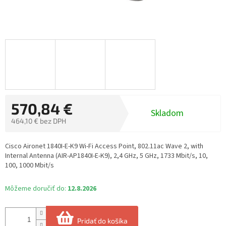
570,84 €
Skladom
464,10 € bez DPH
Jednotková
cena:
Cisco Aironet 1840I-E-K9 Wi-Fi Access Point, 802.11ac Wave 2, with
Internal Antenna (AIR-AP1840I-E-K9), 2,4 GHz, 5 GHz, 1733 Mbit/s, 10,
100, 1000 Mbit/s
Môžeme doručiť do:
12.8.2026
Pridať do košíka