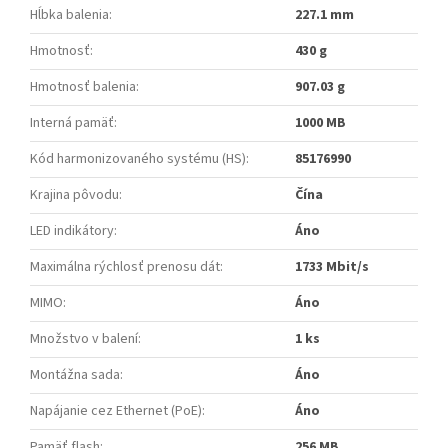
Hĺbka balenia
:
227.1 mm
Hmotnosť
:
430 g
Hmotnosť balenia
:
907.03 g
Interná pamäť
:
1000 MB
Kód harmonizovaného systému (HS)
:
85176990
Krajina pôvodu
:
Čína
LED indikátory
:
Áno
Maximálna rýchlosť prenosu dát
:
1733 Mbit/s
MIMO
:
Áno
Množstvo v balení
:
1 ks
Montážna sada
:
Áno
Napájanie cez Ethernet (PoE)
:
Áno
Pamäť flash
:
256 MB