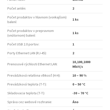
Počet antén
:
2
Počet produktov v hlavnom (vonkajšom)
1 ks
balení
:
Počet produktov v prepravnom
1 ks
(vnútornom) balení
:
Počet USB 2.0 portov
:
1
Porty Ethernet LAN (RJ-45)
:
2
10,100,1000
Prenosové rýchlosti Ethernet LAN
:
Mbit/s
Prevádzková relatívna vlhkosť (H-H)
:
10 – 90 %
Prevádzková teplota (T-T)
:
0 – 50 °C
Skladovacia teplota (T-T)
:
-30 – 70 °C
Správa cez webové rozhranie
:
Áno