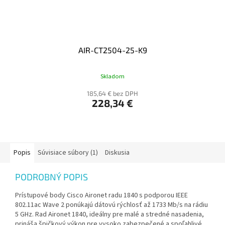
AIR-CT2504-25-K9
Skladom
185,64 € bez DPH
228,34 €
Popis
Súvisiace súbory (1)
Diskusia
PODROBNÝ POPIS
Prístupové body Cisco Aironet radu 1840 s podporou IEEE
802.11ac Wave 2 ponúkajú dátovú rýchlosť až 1733 Mb/s na rádiu
5 GHz. Rad Aironet 1840, ideálny pre malé a stredné nasadenia,
prináša špičkový výkon pre vysoko zabezpečené a spoľahlivé