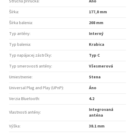
Stručná príručka
:
Áno
Šírka
:
177,8 mm
Šírka balenia
:
208 mm
Typ antény
:
Interný
Typ balenia
:
Krabica
Typ napájacej zástrčky
:
Typ C
Typ smerovosti antény
:
Všesmerová
Umiestnenie
:
Stena
Universal Plug and Play (UPnP)
:
Áno
Verzia Bluetooth
:
4.2
Integrovaná
Vlastnosti antény
:
anténa
Výška
:
38.1 mm