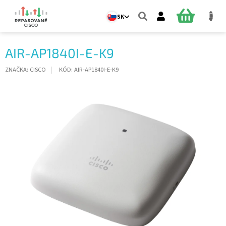
Prejsť
na
NÁKUPN
SK
obsah
KOŠÍK
AIR-AP1840I-E-K9
ZNAČKA:
CISCO
KÓD:
AIR-AP1840I-E-K9