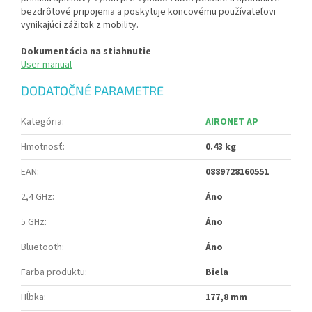
bezdrôtové pripojenia a poskytuje koncovému používateľovi
vynikajúci zážitok z mobility.
Dokumentácia na stiahnutie
User manual
DODATOČNÉ PARAMETRE
Kategória
:
AIRONET AP
Hmotnosť
:
0.43 kg
EAN
:
0889728160551
2,4 GHz
:
Áno
5 GHz
:
Áno
Bluetooth
:
Áno
Farba produktu
:
Biela
Hĺbka
:
177,8 mm