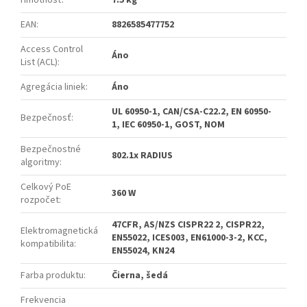
EAN
:
8826585477752
Access Control
Áno
List (ACL)
:
Agregácia liniek
:
Áno
UL 60950-1, CAN/CSA-C22.2, EN 60950-
Bezpečnosť
:
1, IEC 60950-1, GOST, NOM
Bezpečnostné
802.1x RADIUS
algoritmy
:
Celkový PoE
360 W
rozpočet
:
47CFR, AS/NZS CISPR22 2, CISPR22,
Elektromagnetická
EN55022, ICES003, EN61000-3-2, KCC,
kompatibilita
:
EN55024, KN24
Farba produktu
:
Čierna, šedá
Frekvencia