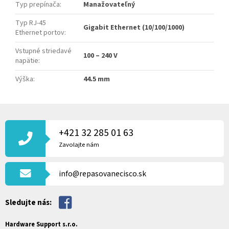
Typ prepínača
:
Manažovateľný
Typ RJ-45
Gigabit Ethernet (10/100/1000)
Ethernet portov
:
Vstupné striedavé
100 – 240 V
napätie
:
Výška
:
44.5 mm
Z
Á
P
+421 32 285 01 63
Ä
Zavolajte nám
T
I
info@repasovanecisco.sk
E
Sledujte nás:
Hardware Support s.r.o.