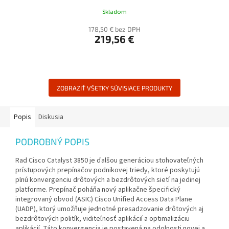
Skladom
178,50 € bez DPH
219,56 €
ZOBRAZIŤ VŠETKY SÚVISIACE PRODUKTY
Popis
Diskusia
PODROBNÝ POPIS
Rad Cisco Catalyst 3850 je ďalšou generáciou stohovateľných
prístupových prepínačov podnikovej triedy, ktoré poskytujú
plnú konvergenciu drôtových a bezdrôtových sietí na jedinej
platforme. Prepínač poháňa nový aplikačne špecifický
integrovaný obvod (ASIC) Cisco Unified Access Data Plane
(UADP), ktorý umožňuje jednotné presadzovanie drôtových aj
bezdrôtových politík, viditeľnosť aplikácií a optimalizáciu
aplikácií. Táto konvergencia je postavená na odolnosti novej a