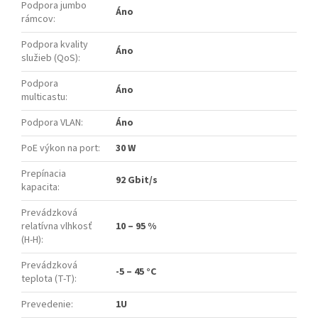
Podpora jumbo
Áno
rámcov
:
Podpora kvality
Áno
služieb (QoS)
:
Podpora
Áno
multicastu
:
Podpora VLAN
:
Áno
PoE výkon na port
:
30 W
Prepínacia
92 Gbit/s
kapacita
:
Prevádzková
relatívna vlhkosť
10 – 95 %
(H-H)
:
Prevádzková
-5 – 45 °C
teplota (T-T)
:
Prevedenie
:
1U