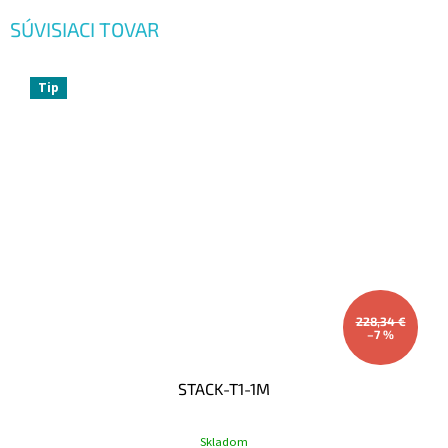
SÚVISIACI TOVAR
Tip
228,34 €
–7 %
STACK-T1-1M
Skladom