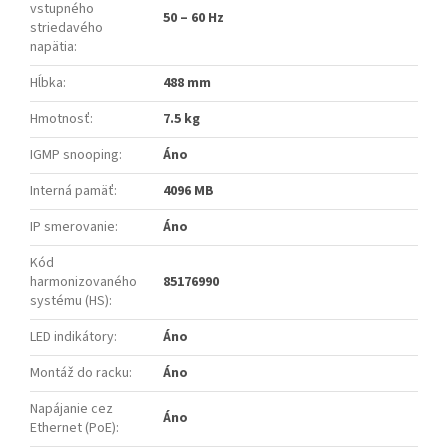
vstupného
50 – 60 Hz
striedavého
napätia
:
Hĺbka
:
488 mm
Hmotnosť
:
7.5 kg
IGMP snooping
:
Áno
Interná pamäť
:
4096 MB
IP smerovanie
:
Áno
Kód
harmonizovaného
85176990
systému (HS)
:
LED indikátory
:
Áno
Montáž do racku
:
Áno
Napájanie cez
Áno
Ethernet (PoE)
: