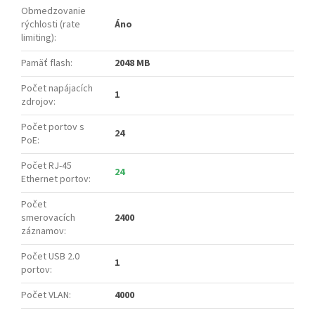
Obmedzovanie
rýchlosti (rate
Áno
limiting)
:
Pamäť flash
:
2048 MB
Počet napájacích
1
zdrojov
:
Počet portov s
24
PoE
:
Počet RJ-45
24
Ethernet portov
:
Počet
smerovacích
2400
záznamov
:
Počet USB 2.0
1
portov
:
Počet VLAN
:
4000