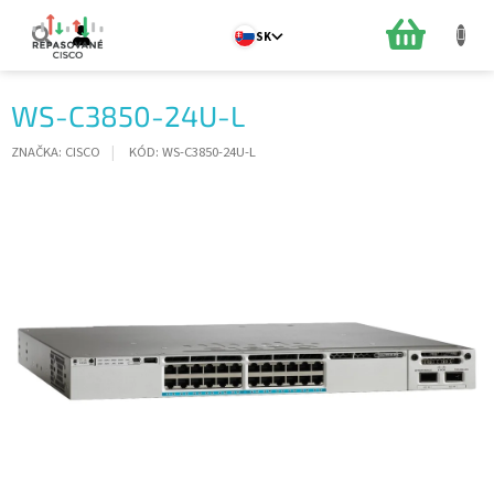
Prejsť
na
NÁKUPN
SK
obsah
KOŠÍK
WS-C3850-24U-L
ZNAČKA:
CISCO
KÓD:
WS-C3850-24U-L