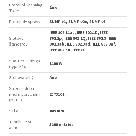
Protokol Spanning
Áno
Tree
:
Protokoly správy
:
SNMP v1, SNMP v2c, SNMP v3
IEEE 802.11ac, IEEE 802.1D, IEEE
Sieťové
802.1p, IEEE 802.1Q, IEEE 802.3, IEEE
štandardy
:
802.3ab, IEEE 802.3ad, IEEE 802.3af,
IEEE 802.3u, IEEE 80
Spotreba energie
1100 W
(typická)
:
Stohovateľný
:
Áno
Stredná doba
medzi poruchami
237310 h
(MTBF)
:
Šírka
:
445 mm
Tabuľka MAC
3200 entries
adries
: