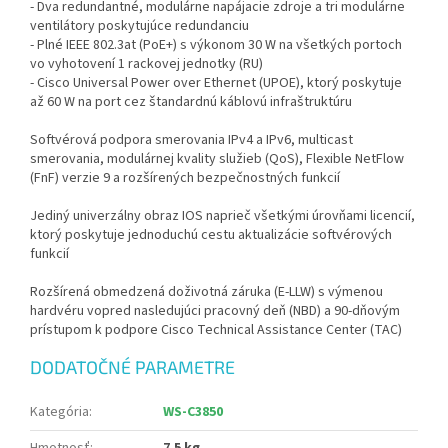
- Dva redundantné, modulárne napájacie zdroje a tri modulárne
ventilátory poskytujúce redundanciu
- Plné IEEE 802.3at (PoE+) s výkonom 30 W na všetkých portoch
vo vyhotovení 1 rackovej jednotky (RU)
- Cisco Universal Power over Ethernet (UPOE), ktorý poskytuje
až 60 W na port cez štandardnú káblovú infraštruktúru
Softvérová podpora smerovania IPv4 a IPv6, multicast
smerovania, modulárnej kvality služieb (QoS), Flexible NetFlow
(FnF) verzie 9 a rozšírených bezpečnostných funkcií
Jediný univerzálny obraz IOS naprieč všetkými úrovňami licencií,
ktorý poskytuje jednoduchú cestu aktualizácie softvérových
funkcií
Rozšírená obmedzená doživotná záruka (E-LLW) s výmenou
hardvéru vopred nasledujúci pracovný deň (NBD) a 90-dňovým
prístupom k podpore Cisco Technical Assistance Center (TAC)
DODATOČNÉ PARAMETRE
Kategória
:
WS-C3850
Hmotnosť
:
7.5 kg