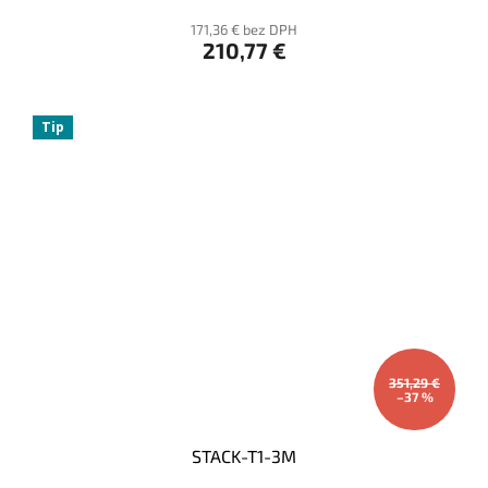
171,36 € bez DPH
210,77 €
Tip
351,29 €
–37 %
STACK-T1-3M