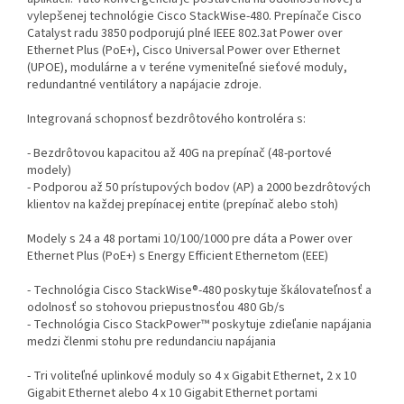
vylepšenej technológie Cisco StackWise-480. Prepínače Cisco
Catalyst radu 3850 podporujú plné IEEE 802.3at Power over
Ethernet Plus (PoE+), Cisco Universal Power over Ethernet
(UPOE), modulárne a v teréne vymeniteľné sieťové moduly,
redundantné ventilátory a napájacie zdroje.
Integrovaná schopnosť bezdrôtového kontroléra s:
- Bezdrôtovou kapacitou až 40G na prepínač (48-portové
modely)
- Podporou až 50 prístupových bodov (AP) a 2000 bezdrôtových
klientov na každej prepínacej entite (prepínač alebo stoh)
Modely s 24 a 48 portami 10/100/1000 pre dáta a Power over
Ethernet Plus (PoE+) s Energy Efficient Ethernetom (EEE)
- Technológia Cisco StackWise®-480 poskytuje škálovateľnosť a
odolnosť so stohovou priepustnosťou 480 Gb/s
- Technológia Cisco StackPower™ poskytuje zdieľanie napájania
medzi členmi stohu pre redundanciu napájania
- Tri voliteľné uplinkové moduly so 4 x Gigabit Ethernet, 2 x 10
Gigabit Ethernet alebo 4 x 10 Gigabit Ethernet portami