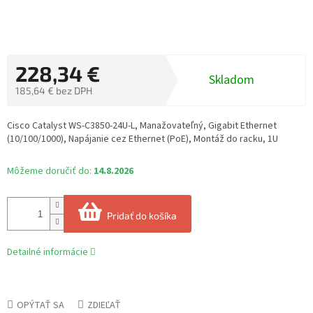
228,34 €
Skladom
185,64 € bez DPH
Jednotková
cena:
Cisco Catalyst WS-C3850-24U-L, Manažovateľný, Gigabit Ethernet
(10/100/1000), Napájanie cez Ethernet (PoE), Montáž do racku, 1U
Môžeme doručiť do:
14.8.2026
Pridať do košíka
Detailné informácie
OPÝTAŤ SA
ZDIEĽAŤ