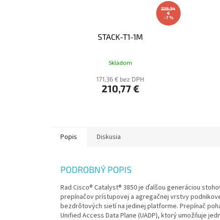
228,34
€
–7 %
STACK-T1-1M
Skladom
171,36 € bez DPH
210,77 €
Popis
Diskusia
PODROBNÝ POPIS
Rad Cisco® Catalyst® 3850 je ďalšou generáciou stoh
prepínačov prístupovej a agregačnej vrstvy podnikove
bezdrôtových sietí na jedinej platforme. Prepínač poh
Unified Access Data Plane (UADP), ktorý umožňuje je