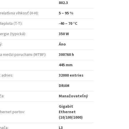
802.3
relatívna vlhkosť (H-H)
:
5 – 95 %
teplota (T-T)
:
-40 – 70 °C
rgie (typická)
:
350 W
ý
:
Áno
a medzi poruchami (MTBF)
:
300760 h
445 mm
 adries
:
32000 entries
:
DRAM
ča
:
Manažovateľný
Gigabit
thernet portov
:
Ethernet
(10/100/1000)
ínača
:
L3