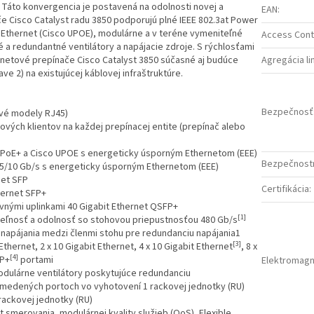
cií. Táto konvergencia je postavená na odolnosti novej a
EAN
:
e Cisco Catalyst radu 3850 podporujú plné IEEE 802.3at Power
r Ethernet (Cisco UPOE), modulárne a v teréne vymeniteľné
Access Contr
 a redundantné ventilátory a napájacie zdroje. S rýchlosťami
rnetové prepínače Cisco Catalyst 3850 súčasné aj budúce
Agregácia li
e 2) na existujúcej káblovej infraštruktúre.
Bezpečnosť
ové modely RJ45)
vých klientov na každej prepínacej entite (prepínač alebo
, PoE+ a Cisco UPOE s energeticky úsporným Ethernetom (EEE)
Bezpečnostn
/5/10 Gb/s s energeticky úsporným Ethernetom (EEE)
net SFP
Certifikácia
:
hernet SFP+
evnými uplinkami 40 Gigabit Ethernet QSFP+
[1]
teľnosť a odolnosť so stohovou priepustnosťou 480 Gb/s
napájania medzi členmi stohu pre redundanciu napájania1
[3]
Ethernet, 2 x 10 Gigabit Ethernet, 4 x 10 Gigabit Ethernet
, 8 x
[4]
FP+
portami
Elektromagn
modulárne ventilátory poskytujúce redundanciu
h medených portoch vo vyhotovení 1 rackovej jednotky (RU)
rackovej jednotky (RU)
 smerovania, modulárnej kvality služieb (QoS), Flexible