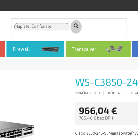
Firewall
Transceiver
WS-C3850-24
ZNAČKA:
CISCO
KÓD:
WS-C3850-24
966,04 €
785,40 € bez DPH
Jednotková
cena:
Cisco 3850-24S-S, Manažovateľný, 