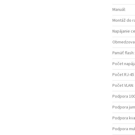
Manuál
:
Montáž do r
Napájanie ce
Obmedzovanie
Pamäť flash
:
Počet napáj
Počet RJ-45
Počet VLAN
:
Podpora 10
Podpora ju
Podpora kval
Podpora mul