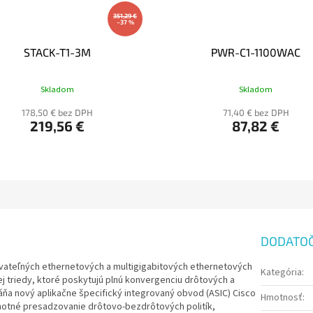
351,29 €
–37 %
STACK-T1-3M
PWR-C1-1100WAC
Skladom
Skladom
178,50 € bez DPH
71,40 € bez DPH
219,56 €
87,82 €
DODATO
ovateľných ethernetových a multigigabitových ethernetových
Kategória
:
j triedy, ktoré poskytujú plnú konvergenciu drôtových a
áňa nový aplikačne špecifický integrovaný obvod (ASIC) Cisco
Hmotnosť
:
dnotné presadzovanie drôtovo-bezdrôtových politík,