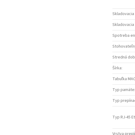
Skladovacia 
Skladovacia 
Spotreba ene
Stohovateľn
Stredná dob
Šírka
:
Tabuľka MAC
Typ pamäte
Typ prepína
Typ RJ-45 E
Vrstva prep