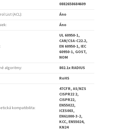
0882658684609
ol List (ACL)
:
Áno
niek
:
Áno
UL 60950-1,
CAN/CSA-C22.2,
:
EN 60950-1, IEC
60950-1, GOST,
NOM
é algoritmy
:
802.1x RADIUS
RoHS
47CFR, AS/NZS
CISPR22 2,
CISPR22,
EN55022,
etická kompatibilita
:
ICES003,
EN61000-3-2,
KCC, EN55024,
KN24