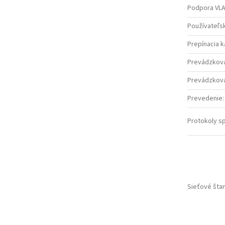
Podpora VL
Používateľsk
Prepínacia k
Prevádzková 
Prevádzková
Prevedenie
:
Protokoly s
Sieťové šta