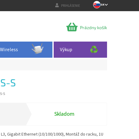
SK
PRIHLÁSENIE
NÁKUPNÝ
Prázdny košík
KOŠÍK
Wireless
Výkup
S-S
S-S
Skladom
L3, Gigabit Ethernet (10/100/1000), Montáž do racku, 1U