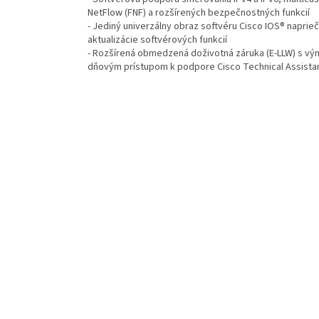
NetFlow (FNF) a rozšírených bezpečnostných funkcií
- Jediný univerzálny obraz softvéru Cisco IOS® naprie
aktualizácie softvérových funkcií
- Rozšírená obmedzená doživotná záruka (E-LLW) s vý
dňovým prístupom k podpore Cisco Technical Assista