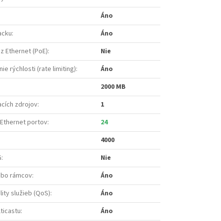
Áno
acku
:
Áno
z Ethernet (PoE)
:
Nie
 rýchlosti (rate limiting)
:
Áno
2000 MB
acích zdrojov
:
1
 Ethernet portov
:
24
4000
G
:
Nie
mbo rámcov
:
Áno
ity služieb (QoS)
:
Áno
ticastu
:
Áno