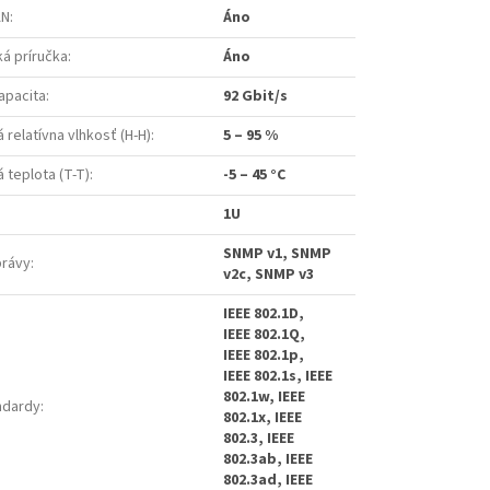
AN
:
Áno
á príručka
:
Áno
apacita
:
92 Gbit/s
relatívna vlhkosť (H-H)
:
5 – 95 %
 teplota (T-T)
:
-5 – 45 °C
1U
SNMP v1, SNMP
právy
:
v2c, SNMP v3
IEEE 802.1D,
IEEE 802.1Q,
IEEE 802.1p,
IEEE 802.1s, IEEE
802.1w, IEEE
ndardy
:
802.1x, IEEE
802.3, IEEE
802.3ab, IEEE
802.3ad, IEEE