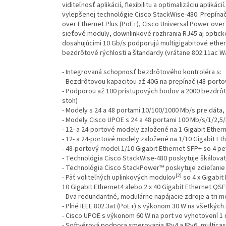
viditeľnosť aplikácií, flexibilitu a optimalizáciu apliká
vylepšenej technológie Cisco StackWise-480. Prepínač
over Ethernet Plus (PoE+), Cisco Universal Power ove
sieťové moduly, downlinkové rozhrania RJ45 aj optické
dosahujúcimi 10 Gb/s podporujú multigigabitové ethe
bezdrôtové rýchlosti a štandardy (vrátane 802.11ac Wav
- Integrovaná schopnosť bezdrôtového kontroléra s:
- Bezdrôtovou kapacitou až 40G na prepínač (48-port
- Podporou až 100 prístupových bodov a 2000 bezdrôto
stoh)
- Modely s 24 a 48 portami 10/100/1000 Mb/s pre dáta
- Modely Cisco UPOE s 24 a 48 portami 100 Mb/s/1/2,5
- 12- a 24-portové modely založené na 1 Gigabit Ether
- 12- a 24-portové modely založené na 1/10 Gigabit Et
- 48-portový model 1/10 Gigabit Ethernet SFP+ so 4 p
- Technológia Cisco StackWise-480 poskytuje škálova
- Technológia Cisco StackPower™ poskytuje zdieľanie 
[2]
- Päť voliteľných uplinkových modulov
so 4 x Gigabit 
10 Gigabit Ethernet4 alebo 2 x 40 Gigabit Ethernet QS
- Dva redundantné, modulárne napájacie zdroje a tri 
- Plné IEEE 802.3at (PoE+) s výkonom 30 W na všetkýc
- Cisco UPOE s výkonom 60 W na port vo vyhotovení 1 
- Softvérová podpora smerovania IPv4 a IPv6, multicast