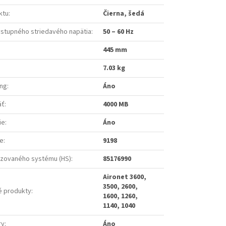
ktu
:
Čierna, šedá
vstupného striedavého napätia
:
50 – 60 Hz
445 mm
7.03 kg
ing
:
Áno
äť
:
4000 MB
ie
:
Áno
e
:
9198
zovaného systému (HS)
:
85176990
Aironet 3600,
3500, 2600,
é produkty
:
1600, 1260,
1140, 1040
ry
:
Áno