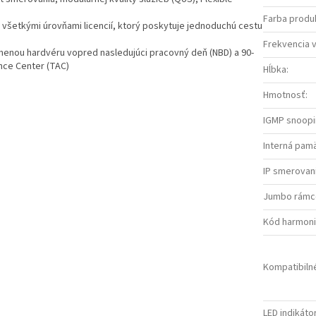
Farba produ
č všetkými úrovňami licencií, ktorý poskytuje jednoduchú cestu
Frekvencia 
menou hardvéru vopred nasledujúci pracovný deň (NBD) a 90-
nce Center (TAC)
Hĺbka
:
Hmotnosť
:
IGMP snoop
Interná pam
IP smerovan
Jumbo rámc
Kód harmoni
Kompatibiln
LED indikáto