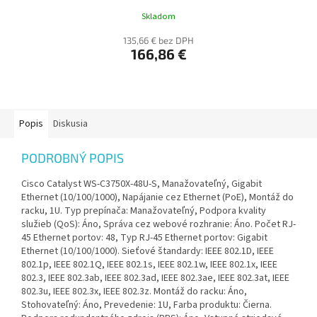
Skladom
135,66 € bez DPH
166,86 €
Popis
Diskusia
PODROBNÝ POPIS
Cisco Catalyst WS-C3750X-48U-S, Manažovateľný, Gigabit
Ethernet (10/100/1000), Napájanie cez Ethernet (PoE), Montáž do
racku, 1U. Typ prepínača: Manažovateľný, Podpora kvality
služieb (QoS): Áno, Správa cez webové rozhranie: Áno. Počet RJ-
45 Ethernet portov: 48, Typ RJ-45 Ethernet portov: Gigabit
Ethernet (10/100/1000). Sieťové štandardy: IEEE 802.1D, IEEE
802.1p, IEEE 802.1Q, IEEE 802.1s, IEEE 802.1w, IEEE 802.1x, IEEE
802.3, IEEE 802.3ab, IEEE 802.3ad, IEEE 802.3ae, IEEE 802.3at, IEEE
802.3u, IEEE 802.3x, IEEE 802.3z. Montáž do racku: Áno,
Stohovateľný: Áno, Prevedenie: 1U, Farba produktu: Čierna.