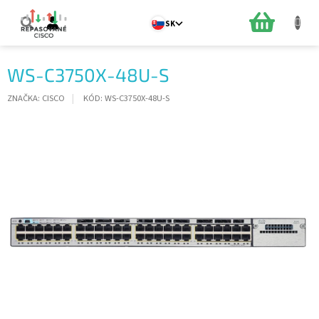
Prejsť
na
NÁKUPN
SK
obsah
KOŠÍK
WS-C3750X-48U-S
ZNAČKA:
CISCO
KÓD:
WS-C3750X-48U-S