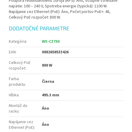
Podpora redundantného zdroja (RPS): Áno, Vstupné striedavé
napätie: 100 – 240 V, Spotreba energie (typická): 1100 W.
Napájanie cez Ethernet (PoE): Áno, Počet portov PoE+: 48,
Celkový PoE rozpočet: 800 W.
DODATOČNÉ PARAMETRE
Kategória
:
WS-C3750
EAN
:
0882658533426
Celkový PoE
800 W
rozpočet
:
Farba
Čierna
produktu
:
Hĺbka
:
495.3 mm
Montáž do
Áno
racku
:
Napájanie cez
Áno
Ethernet (PoE)
: