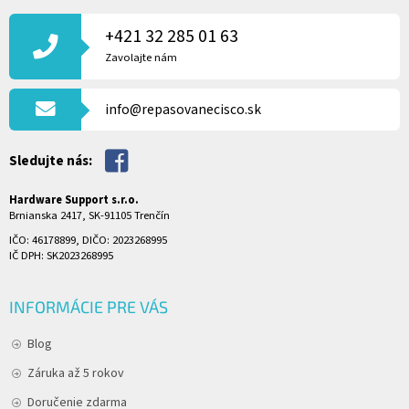
Á
P
+421 32 285 01 63
Ä
Zavolajte nám
T
I
info@repasovanecisco.sk
E
Sledujte nás:
Hardware Support s.r.o.
Brnianska 2417, SK-91105 Trenčín
IČO: 46178899, DIČO: 2023268995
IČ DPH: SK2023268995
INFORMÁCIE PRE VÁS
Blog
Záruka až 5 rokov
Doručenie zdarma