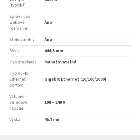
(typická)
:
Správa cez
webové
Áno
rozhranie
:
Stohovateľný
:
Áno
Šírka
:
444,5 mm
Typ prepínača
:
Manažovateľný
Typ RJ-45
Ethernet
Gigabit Ethernet (10/100/1000)
portov
:
Vstupné
striedavé
100 – 240 V
napätie
:
Výška
:
45.7 mm
Z