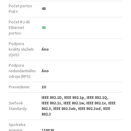
Počet portov
48
PoE+
:
Počet RJ-45
Ethernet
48
portov
:
Podpora
kvality služieb
Áno
(QoS)
:
Podpora
redundantného
Áno
zdroja (RPS)
:
Prevedenie
:
1U
IEEE 802.1D, IEEE 802.1p, IEEE 802.1Q,
Sieťové
IEEE 802.1s, IEEE 802.1w, IEEE 802.1x, IEEE
štandardy
:
802.3, IEEE 802.3ab, IEEE 802.3ad, IEEE
802.3
Spotreba
energie
1100 W