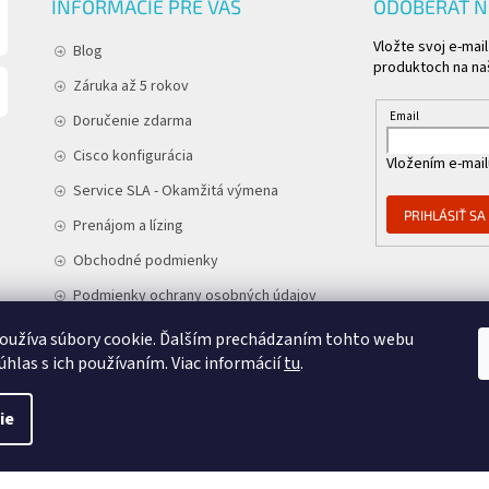
INFORMÁCIE PRE VÁS
ODOBERAŤ 
Vložte svoj e-mai
Blog
produktoch na n
Záruka až 5 rokov
Email
Doručenie zdarma
Cisco konfigurácia
Vložením e-mail
Service SLA - Okamžitá výmena
PRIHLÁSIŤ SA
Prenájom a lízing
Obchodné podmienky
Podmienky ochrany osobných údajov
Kontakt
oužíva súbory cookie. Ďalším prechádzaním tohto webu
úhlas s ich používaním. Viac informácií
tu
.
ie
NÉ CISCO
. Všetky práva vyhradené.