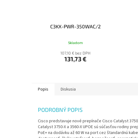
C3KX-PWR-350WAC/2
Skladom
107,10 € bez DPH
131,73 €
Popis
Diskusia
PODROBNÝ POPIS
Cisco predstavuje nové prepínače Cisco Catalyst 3750
Catalyst 3750-X a 3560-X UPOE sú súčasťou rodiny prep
PoE+ na dodávku až 60 W na port cez štandardnú kabel