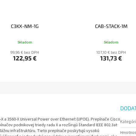
C3KX-NM-1G
CAB-STACK-1M
Skladom
Skladom
99,96 € bez DPH
107,10 € bez DPH
122,95 €
131,73 €
DODA
-X a 3560-X Universal Power over Ethernet (UPOE). Prepínače Cisco
Kategór
ínačov podnikovej triedy radu X a rozširujú štandard IEEE 802.3at
ážnu infraštruktúru. Tieto prepínače poskytujú vysokú
Hmotno