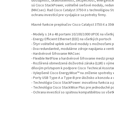
dostupnosť, škálovateľnosť, bezpečnosť, energetickú
sú Cisco StackPower, voliteľné sieťové moduly, redun
(MACsec). Rad Cisco Catalyst 3750-X s technológiou S
ochranu investícií pre vyvíjajúce sa potreby firmy.
Hlavné funkcie prepínačov Cisco Catalyst 3750-X a 356
- Modely s 24 a 48 portami 10/100/1000 UPOE na všetk
- Energy Efficient Ethernet (EEE) na všetkých portoch
- Štyri voliteľné uplink sieťové moduly s možnosťami 
- Dva redundantné, modulárne zdroje napájania a venti
- Hardvérové šifrovanie MACsec
- Flexible NetFlow a hardvérové šifrovanie medzi pre
- Rozšírená obmedzená doživotná záruka (LLW) s výme
dňovým prístupom k podpore Cisco Technical Assista
- Vylepšené Cisco EnergyWise™ na zníženie spotreby en
- Porty USB Type-A a Type-B pre úložisko a konzolu 
- Technológia Cisco StackPower: inovatívna funkcia a 
- Technológia Cisco StackWise Plus pre jednoduché p
- Ochrana investícií so spätnou kompatibilitou so vše