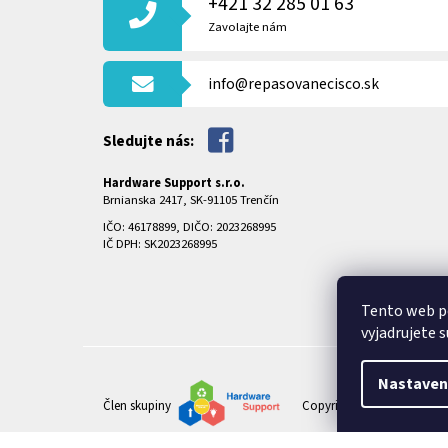
+421 32 285 01 63
Ä
T
Zavolajte nám
I
E
info@repasovanecisco.sk
Sledujte nás:
Hardware Support s.r.o.
Brnianska 2417, SK-91105 Trenčín
IČO: 46178899, DIČO: 2023268995
IČ DPH: SK2023268995
Tento web p
vyjadrujete s
Nastaven
Člen skupiny
Copyright 2026
REPASOVA