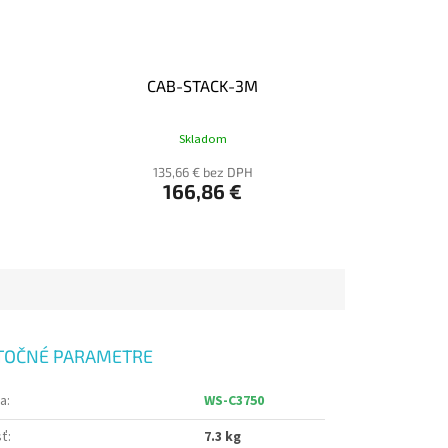
CAB-STACK-3M
Skladom
135,66 € bez DPH
166,86 €
TOČNÉ PARAMETRE
ia
:
WS-C3750
sť
:
7.3 kg