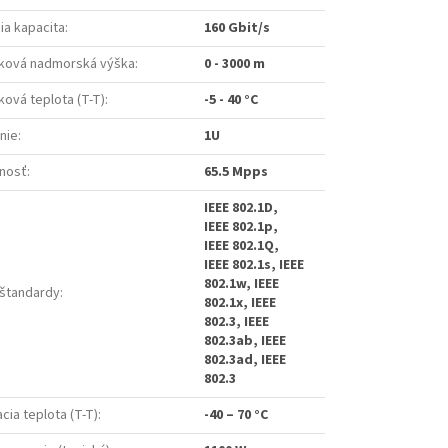
ia kapacita
:
160 Gbit/s
ková nadmorská výška
:
0 - 3000 m
ová teplota (T-T)
:
-5 - 40 °C
nie
:
1U
tnosť
:
65.5 Mpps
IEEE 802.1D,
IEEE 802.1p,
IEEE 802.1Q,
IEEE 802.1s, IEEE
802.1w, IEEE
 štandardy
:
802.1x, IEEE
802.3, IEEE
802.3ab, IEEE
802.3ad, IEEE
802.3
cia teplota (T-T)
:
-40 – 70 °C