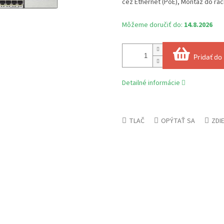
cez Ethernet (PoE), Montáž do rac
Môžeme doručiť do:
14.8.2026
Pridať do
Detailné informácie
TLAČ
OPÝTAŤ SA
ZDI