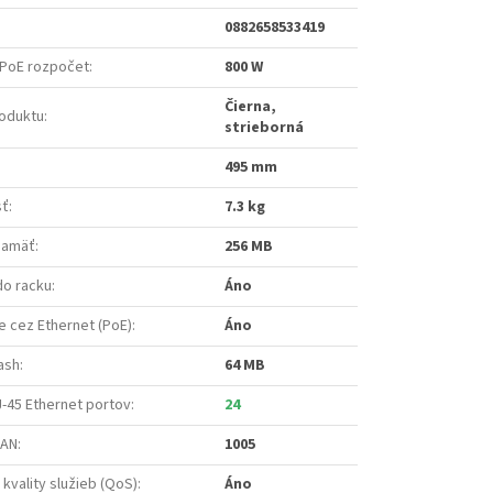
0882658533419
 PoE rozpočet
:
800 W
Čierna,
roduktu
:
strieborná
495 mm
sť
:
7.3 kg
pamäť
:
256 MB
do racku
:
Áno
e cez Ethernet (PoE)
:
Áno
ash
:
64 MB
-45 Ethernet portov
:
24
LAN
:
1005
kvality služieb (QoS)
:
Áno