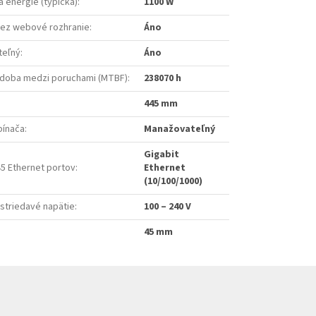
 energie (typická)
:
1100 W
cez webové rozhranie
:
Áno
teľný
:
Áno
 doba medzi poruchami (MTBF)
:
238070 h
445 mm
pínača
:
Manažovateľný
Gigabit
5 Ethernet portov
:
Ethernet
(10/100/1000)
striedavé napätie
:
100 – 240 V
45 mm