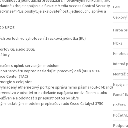
 účinnosť a jednoduchú prevádzku s inovatívnymi funkciami, ako
dantné zdroje napájania a funkcie Media Access Control Security
EAN
:
tackWise® Plus poskytuje škálovateľnosť, jednoduchú správu a
Celkový
0-X UPOE:
Farba p
ých portoch vo vyhotovení 1 racková jednotka (RU)
Hĺbka
:
portov GE alebo 10GE
Hmotno
látory
Interná 
pínačmi s uplink servisným modulom
nou hardvéru vopred nasledujúci pracovný deň (NBD) a 90-
Montáž 
nce Center (TAC)
ergie v celej sieti
Napájani
a vyhradený ethernetový port pre správu mimo pásma (out-of-band)
prvenstvo v odvetví pre zdieľanie napájania medzi členmi stohu
Pamäť fl
oužívanie a odolnosť s priepustnosťou 64 Gb/s
tkými ostatnými modelmi prepínačov radu Cisco Catalyst 3750
Počet RJ
Počet V
Podpora 