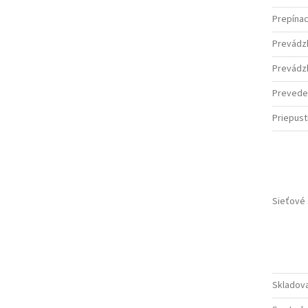
Prepínac
Prevádz
Prevádzk
Prevede
Priepus
Sieťové
Skladova