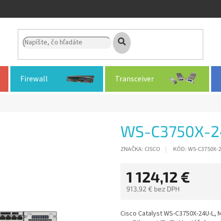
Firewall
Transceiver
WS-C3750X-2
ZNAČKA:
CISCO
KÓD:
WS-C3750X-2
1 124,12 €
913,92 € bez DPH
Jednotková
cena:
Cisco Catalyst WS-C3750X-24U-L, M