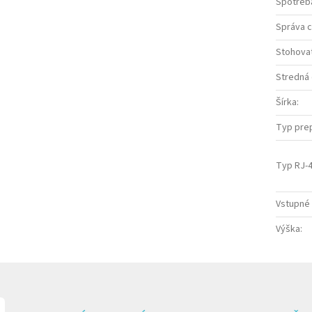
Spotreba
Správa 
Stohova
Stredná
Šírka
:
Typ pre
Typ RJ-4
Vstupné 
Výška
: