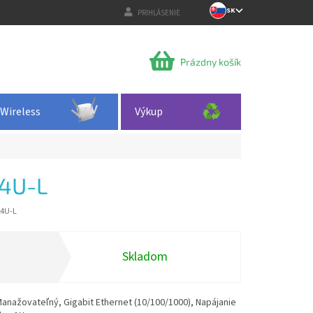
SK
PRIHLÁSENIE
NÁKUPNÝ
Prázdny košík
KOŠÍK
Wireless
Výkup
4U-L
4U-L
Skladom
anažovateľný, Gigabit Ethernet (10/100/1000), Napájanie