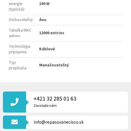
energie
190 W
(typická)
:
Stohovateľný
:
Áno
Tabuľka MAC
12000 entries
adries
:
Technológia
Káblové
pripojenia
:
Typ
Manažovateľný
prepínača
:
Z
Á
P
+421 32 285 01 63
Ä
Zavolajte nám
T
I
info@repasovanecisco.sk
E