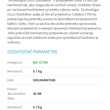
Technológia Cisco StackWise™ s prepojením stohu 32 Gb/s je
navrhnutá tak, aby reagovala na sieťové zmeny všetkého druhu
pri zachovaní konštantne vysokého výkonu siete. Technológia
Cisco StackWise spája až deväť prepínačov Catalyst 3750 do
jednej logickej jednotky pomocou špeciálnych prepojovacích
káblov stohu. Stoh sa správa ako jedna jednotka spravovaná
hlavným prepínačom zvoleným spomedzi členských prepínačov.
Jeho pokročilé mechanizmy prepnutia pri zlyhaní vytvárajú
najvyššiu úroveň odolnosti stohu pre spoľahlivosť hardvéru aj
softvéru.
DODATOČNÉ PARAMETRE
Kategória
:
WS-C3750
Hmotnosť
:
5.7 kg
EAN
:
5051964007845
Emisie
akustického
42 dB
tlaku
:
Hmotnosť
:
5.7 kg