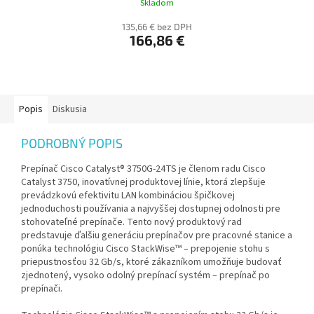
Skladom
135,66 € bez DPH
166,86 €
Popis
Diskusia
PODROBNÝ POPIS
Prepínač Cisco Catalyst® 3750G-24TS je členom radu Cisco
Catalyst 3750, inovatívnej produktovej línie, ktorá zlepšuje
prevádzkovú efektivitu LAN kombináciou špičkovej
jednoduchosti používania a najvyššej dostupnej odolnosti pre
stohovateľné prepínače. Tento nový produktový rad
predstavuje ďalšiu generáciu prepínačov pre pracovné stanice a
ponúka technológiu Cisco StackWise™ – prepojenie stohu s
priepustnosťou 32 Gb/s, ktoré zákazníkom umožňuje budovať
zjednotený, vysoko odolný prepínací systém – prepínač po
prepínači.