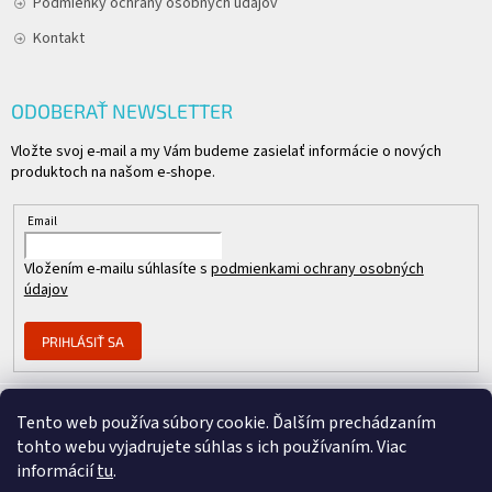
Podmienky ochrany osobných údajov
Kontakt
ODOBERAŤ NEWSLETTER
Vložte svoj e-mail a my Vám budeme zasielať informácie o nových
produktoch na našom e-shope.
Email
Vložením e-mailu súhlasíte s
podmienkami ochrany osobných
údajov
PRIHLÁSIŤ SA
Tento web používa súbory cookie. Ďalším prechádzaním
Člen skupiny
tohto webu vyjadrujete súhlas s ich používaním. Viac
informácií
tu
.