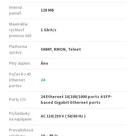
Interná
128 MB
pamäť
:
Maximálna
rýchlosť
1 Gbit/s
prenosu dát
:
Platforma
SNMP, RMON, Telnet
správy
:
Plný duplex
:
Áno
Počet RJ-45
Ethernet
24
portov
:
24 Ethernet 10/100/1000 ports 4 SFP-
Porty I/O
:
based Gigabit Ethernet ports
Požiadavky
AC 110/230 V ( 50/60 Hz )
na napájanie
:
Prevádzková
relatívna
10 – 85 %