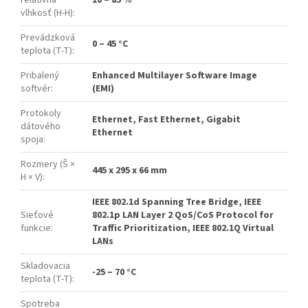
vlhkosť (H-H)
:
Prevádzková
0 – 45 °C
teplota (T-T)
:
Pribalený
Enhanced Multilayer Software Image
softvér
:
(EMI)
Protokoly
Ethernet, Fast Ethernet, Gigabit
dátového
Ethernet
spoja
:
Rozmery (Š ×
445 x 295 x 66 mm
H × V)
:
IEEE 802.1d Spanning Tree Bridge, IEEE
Sieťové
802.1p LAN Layer 2 QoS/CoS Protocol for
funkcie
:
Traffic Prioritization, IEEE 802.1Q Virtual
LANs
Skladovacia
-25 – 70 °C
teplota (T-T)
:
Spotreba