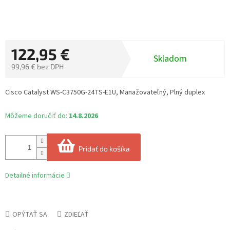
122,95 €
Skladom
99,96 € bez DPH
Jednotková
cena:
Cisco Catalyst WS-C3750G-24TS-E1U, Manažovateľný, Plný duplex
Môžeme doručiť do:
14.8.2026
Pridať do košíka
Detailné informácie
OPÝTAŤ SA
ZDIEĽAŤ