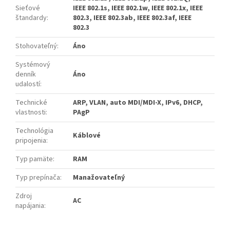
Sieťové
IEEE 802.1s, IEEE 802.1w, IEEE 802.1x, IEEE
štandardy
:
802.3, IEEE 802.3ab, IEEE 802.3af, IEEE
802.3
Stohovateľný
:
Áno
Systémový
denník
Áno
udalostí
:
Technické
ARP, VLAN, auto MDI/MDI-X, IPv6, DHCP,
vlastnosti
:
PAgP
Technológia
Káblové
pripojenia
:
Typ pamäte
:
RAM
Typ prepínača
:
Manažovateľný
Zdroj
AC
napájania
: