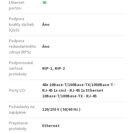
Ethernet
48
portov
:
Podpora
kvality služieb
Áno
(QoS)
:
Podpora
redundantného
Áno
zdroja (RPS)
:
Podporované
sieťové
RIP-1, RIP-2
protokoly
:
48x 10Base-T/100Base-TX/1000Base-T -
Porty I/O
:
RJ-45 1x cnsl - RJ-45 1x Ethernet
10Base-T/100Base-TX - RJ-45
Požiadavky na
120/230 V ( 50/60 Hz )
napájanie
:
Prepínacie
Ethernet
protokoly
: