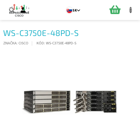
Prejsť
na
NÁKUPN
SK
obsah
KOŠÍK
WS-C3750E-48PD-S
ZNAČKA:
CISCO
KÓD:
WS-C3750E-48PD-S