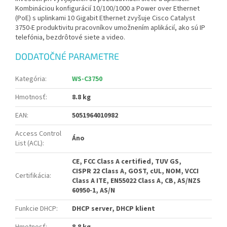
Kombináciou konfigurácií 10/100/1000 a Power over Ethernet
(PoE) s uplinkami 10 Gigabit Ethernet zvyšuje Cisco Catalyst
3750-E produktivitu pracovníkov umožnením aplikácií, ako sú IP
telefónia, bezdrôtové siete a video.
DODATOČNÉ PARAMETRE
Kategória
:
WS-C3750
Hmotnosť
:
8.8 kg
EAN
:
5051964010982
Access Control
Áno
List (ACL)
:
CE, FCC Class A certified, TUV GS,
CISPR 22 Class A, GOST, cUL, NOM, VCCI
Certifikácia
:
Class A ITE, EN55022 Class A, CB, AS/NZS
60950-1, AS/N
Funkcie DHCP
:
DHCP server, DHCP klient
Hmotnosť
:
8.8 kg