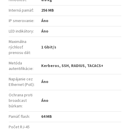
Interná pamäť
:
256 MB
IP smerovanie
:
Áno
LED indikátory
:
Áno
Maximálna
rýchlosť
1 Gbit/s
prenosu dát
:
Metóda
Kerberos, SSH, RADIUS, TACACS+
autentifikácie
:
Napájanie cez
Áno
Ethernet (PoE)
:
Ochrana proti
broadcast
Áno
búrkam
:
Pamäť flash
:
64 MB
Počet RJ-45