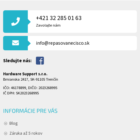
Z
Á
P
+421 32 285 01 63
Ä
Zavolajte nám
T
I
info@repasovanecisco.sk
E
Sledujte nás:
Hardware Support s.r.o.
Brnianska 2417, SK-91105 Trenčín
IČO: 46178899, DIČO: 2023268995
IČ DPH: SK2023268995
INFORMÁCIE PRE VÁS
Blog
Záruka až 5 rokov