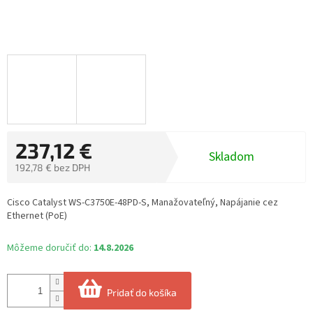
237,12 €
Skladom
192,78 € bez DPH
Jednotková
cena:
Cisco Catalyst WS-C3750E-48PD-S, Manažovateľný, Napájanie cez
Ethernet (PoE)
Môžeme doručiť do:
14.8.2026
Pridať do košíka