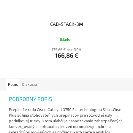
CAB-STACK-3M
Skladom
135,66 € bez DPH
166,86 €
Popis
Diskusia
PODROBNÝ POPIS
Prepínače radu Cisco Catalyst 3750-E s technológiou StackWise
Plus sú línia stohovateľných prepínačov pre rozvodné uzly
podnikovej triedy, ktorá uľahčuje nasadzovanie zabezpečených
konvergovaných aplikácií a zároveň maximalizuje ochranu
investícií pri vyvíjajúcich sa požiadavkách siete a aplikácií.