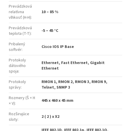
Prevádzková
relatívna
10 – 85 %
vlhkosť (H-H)
:
Prevádzková
-5 – 45 °C
teplota (T-T)
:
Pribalený
Cisco IOS IP Base
softvér
:
Protokoly
Ethernet, Fast Ethernet, Gigabit
dátového
Ethernet
spoja
:
Protokoly
RMON 1, RMON 2, RMON 3, RMON 9,
správy
:
Telnet, SNMP 3
Rozmery (Š × H
445 x 460 x 45 mm
× V)
:
Rozširujúce
2 ( 2 ) x X2
sloty
:
IEEE 802.1D, IEEE 802.1p, IEEE 802.1Q,