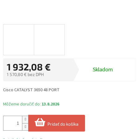
1 932,08 €
Skladom
1 570,80 € bez DPH
Jednotková
cena:
Cisco CATALYST 3650 48 PORT
Môžeme doručiť do:
13.8.2026
Pridať do košíka