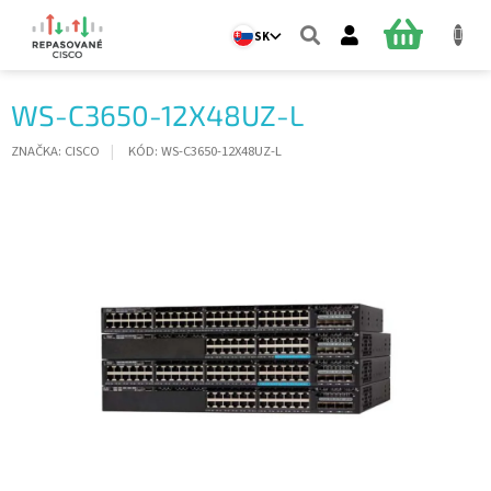
Prejsť
na
NÁKUPN
SK
obsah
KOŠÍK
WS-C3650-12X48UZ-L
ZNAČKA:
CISCO
KÓD:
WS-C3650-12X48UZ-L