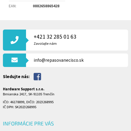
EAN
:
0882658865428
Z
Á
P
+421 32 285 01 63
Ä
Zavolajte nám
T
I
info@repasovanecisco.sk
E
Sledujte nás:
Hardware Support s.r.o.
Brnianska 2417, SK-91105 Trenčín
IČO: 46178899, DIČO: 2023268995
IČ DPH: SK2023268995
INFORMÁCIE PRE VÁS