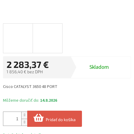
2 283,37 €
Skladom
1 856,40 € bez DPH
Jednotková
cena:
Cisco CATALYST 3650 48 PORT
Môžeme doručiť do:
14.8.2026
Pridať do košíka