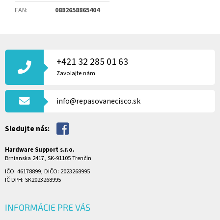
EAN
:
0882658865404
Z
Á
P
+421 32 285 01 63
Ä
Zavolajte nám
T
I
info@repasovanecisco.sk
E
Sledujte nás:
Hardware Support s.r.o.
Brnianska 2417, SK-91105 Trenčín
IČO: 46178899, DIČO: 2023268995
IČ DPH: SK2023268995
INFORMÁCIE PRE VÁS