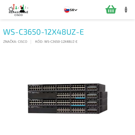
Prejsť
na
NÁKUPN
SK
obsah
KOŠÍK
WS-C3650-12X48UZ-E
ZNAČKA:
CISCO
KÓD:
WS-C3650-12X48UZ-E