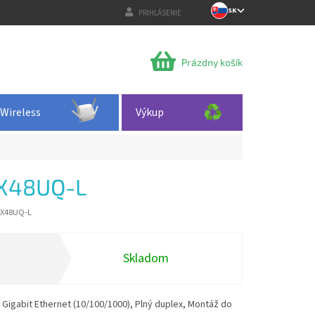
SK
PRIHLÁSENIE
NÁKUPNÝ
Prázdny košík
KOŠÍK
Wireless
Výkup
X48UQ-L
2X48UQ-L
Skladom
Gigabit Ethernet (10/100/1000), Plný duplex, Montáž do