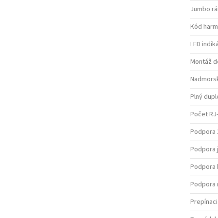
Jumbo r
Kód harm
LED indik
Montáž d
Nadmorsk
Plný dupl
Počet RJ-
Podpora 
Podpora 
Podpora k
Podpora 
Prepínaci