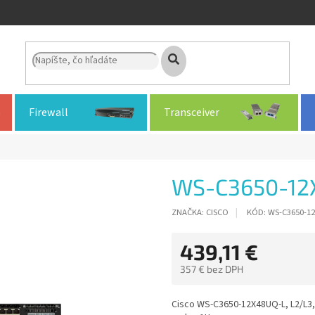
Firewall
Transceiver
WS-C3650-12
ZNAČKA:
CISCO
KÓD:
WS-C3650-1
439,11 €
357 € bez DPH
Jednotková
cena:
Cisco WS-C3650-12X48UQ-L, L2/L3, 