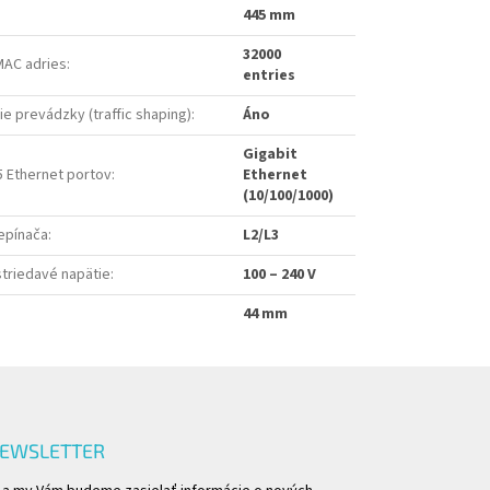
445 mm
32000
MAC adries
:
entries
e prevádzky (traffic shaping)
:
Áno
Gigabit
5 Ethernet portov
:
Ethernet
(10/100/1000)
epínača
:
L2/L3
triedavé napätie
:
100 – 240 V
44 mm
NEWSLETTER