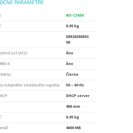
OČNÉ PARAMETRE
a
:
WS-C3650
ť
:
8.05 kg
08826588653
98
ntrol List (ACL)
:
Áno
/MDI-X
:
Áno
oduktu
:
Čierna
ia vstupného striedavého napätia
:
50 – 60 Hz
DHCP
:
DHCP server
486 mm
ť
:
8.05 kg
pamäť
:
4000 MB