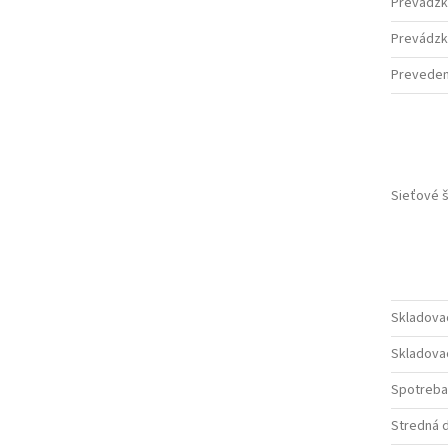
Prevádzk
Prevádzko
Preveden
Sieťové 
Skladovac
Skladovac
Spotreba 
Stredná 