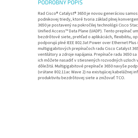
PODROBNÝ POPIS
Rad Cisco® Catalyst® 3650 je novou generáciou samos
podnikovej triedy, ktoré tvoria základ plnej konverge
3650 je postavený na pokročilej technológii Cisco Sta
Unified Access™ Data Plane (UADP). Tento prepínač um
bezdrôtové siete, prehľad o aplikáciách, flexibilitu, o
podporujú plné IEEE 802.3at Power over Ethernet Plus 
multigigabitových prepínačoch radu Cisco Catalyst 3
ventilátory a zdroje napájania. Prepínače radu 3650 s
ich môžete nasadiť v stiesnených rozvodných uzloch v
dôležitá. Multigigabitové prepínače 3650 navyše podp
(vrátane 802.11ac Wave 2) na existujúcej kabelážnej i
produktivitu bezdrôtovej siete a znižovať TCO.