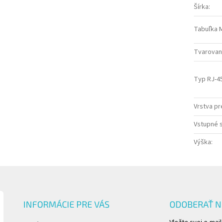
Šírka
:
Tabuľka 
Tvarovani
Typ RJ-4
Vrstva pr
Vstupné s
Výška
:
INFORMÁCIE PRE VÁS
ODOBERAŤ 