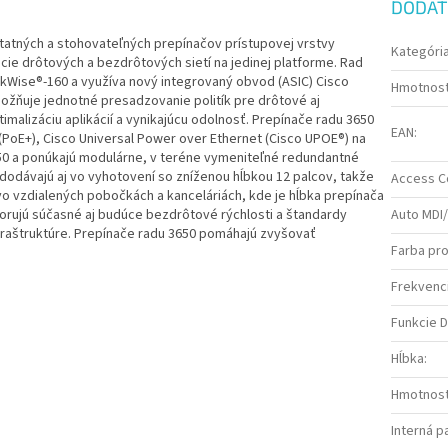
DODAT
tatných a stohovateľných prepínačov prístupovej vrstvy
Kategóri
ncie drôtových a bezdrôtových sietí na jedinej platforme. Rad
ckWise®-160 a využíva nový integrovaný obvod (ASIC) Cisco
Hmotnos
ožňuje jednotné presadzovanie politík pre drôtové aj
ptimalizáciu aplikácií a vynikajúcu odolnosť. Prepínače radu 3650
EAN
:
(PoE+), Cisco Universal Power over Ethernet (Cisco UPOE®) na
650 a ponúkajú modulárne, v teréne vymeniteľné redundantné
a dodávajú aj vo vyhotovení so zníženou hĺbkou 12 palcov, takže
Access Co
o vzdialených pobočkách a kanceláriách, kde je hĺbka prepínača
orujú súčasné aj budúce bezdrôtové rýchlosti a štandardy
Auto MDI
nfraštruktúre. Prepínače radu 3650 pomáhajú zvyšovať
Farba pr
Frekvenc
Funkcie 
Hĺbka
:
Hmotnos
Interná 