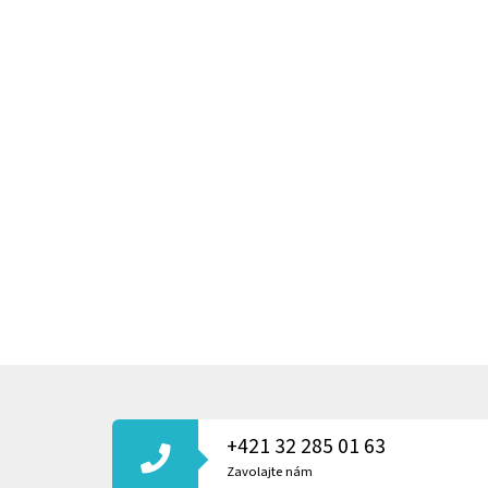
Z
Á
P
+421 32 285 01 63
Ä
T
Zavolajte nám