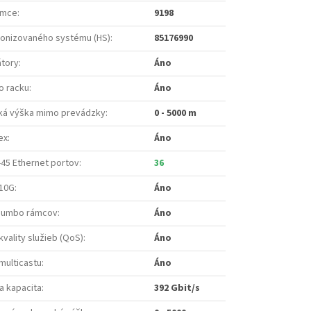
ámce
:
9198
onizovaného systému (HS)
:
85176990
átory
:
Áno
o racku
:
Áno
á výška mimo prevádzky
:
0 - 5000 m
ex
:
Áno
45 Ethernet portov
:
36
10G
:
Áno
jumbo rámcov
:
Áno
vality služieb (QoS)
:
Áno
multicastu
:
Áno
a kapacita
:
392 Gbit/s