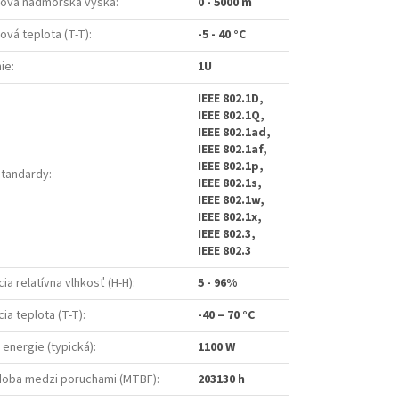
ová nadmorská výška
:
0 - 5000 m
vá teplota (T-T)
:
-5 - 40 °C
ie
:
1U
IEEE 802.1D,
IEEE 802.1Q,
IEEE 802.1ad,
IEEE 802.1af,
IEEE 802.1p,
štandardy
:
IEEE 802.1s,
IEEE 802.1w,
IEEE 802.1x,
IEEE 802.3,
IEEE 802.3
ia relatívna vlhkosť (H-H)
:
5 - 96%
ia teplota (T-T)
:
-40 – 70 °C
energie (typická)
:
1100 W
doba medzi poruchami (MTBF)
:
203130 h