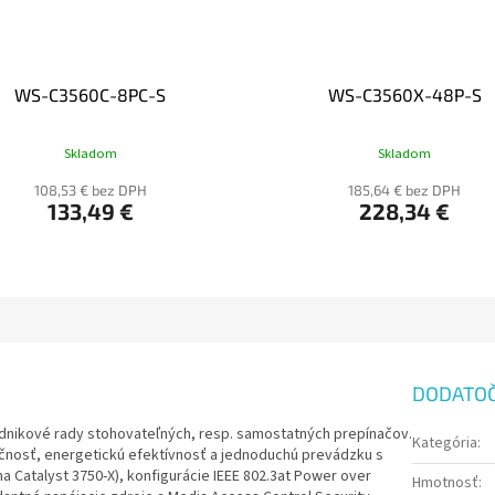
WS-C3560C-8PC-S
WS-C3560X-48P-S
Skladom
Skladom
108,53 € bez DPH
185,64 € bez DPH
133,49 €
228,34 €
DODATO
odnikové rady stohovateľných, resp. samostatných prepínačov.
Kategória
:
čnosť, energetickú efektívnosť a jednoduchú prevádzku s
a Catalyst 3750-X), konfigurácie IEEE 802.3at Power over
Hmotnosť
: