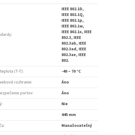
IEEE 802.1D,
IEEE 802.1Q,
IEEE 802.1p,
IEEE 802.1w,
IEEE 802.1x, IEEE
ndardy
:
802.3, IEEE
802.3ab, IEEE
802.3ad, IEEE
802.3ae, IEEE
802.
teplota (T-T)
:
-40 – 70 °C
webové rozhranie
:
Áno
bezpečenie portov
:
Áno
ý
:
Nie
445 mm
ča
:
Manažovateľný