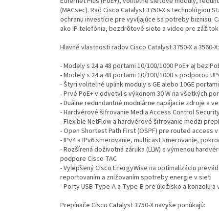
Ethernet Plus (PoE+), voliteľné sieťové moduly, redun
(MACsec). Rad Cisco Catalyst 3750-X s technológiou S
ochranu investície pre vyvíjajúce sa potreby biznisu. C
ako IP telefónia, bezdrôtové siete a video pre zážitok
Hlavné vlastnosti radov Cisco Catalyst 3750-X a 3560-X:
- Modely s 24 a 48 portami 10/100/1000 PoE+ aj bez Po
- Modely s 24 a 48 portami 10/100/1000 s podporou UPO
- Štyri voliteľné uplink moduly s GE alebo 10GE portami
- Prvé PoE+ v odvetví s výkonom 30 W na všetkých por
- Duálne redundantné modulárne napájacie zdroje a ven
- Hardvérové šifrovanie Media Access Control Securit
- Flexible NetFlow a hardvérové šifrovanie medzi pre
- Open Shortest Path First (OSPF) pre routed access v
- IPv4 a IPv6 smerovanie, multicast smerovanie, pokroč
- Rozšírená doživotná záruka (LLW) s výmenou hardvér
podpore Cisco TAC
- Vylepšený Cisco EnergyWise na optimalizáciu prevá
reportovaním a znižovaním spotreby energie v sieti
- Porty USB Type-A a Type-B pre úložisko a konzolu 
Prepínače Cisco Catalyst 3750-X navyše ponúkajú: