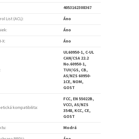
4053162308367
ol List (ACL)
:
Áno
niek
:
Áno
I-X
:
Áno
UL60950-1, C-UL
CAN/CSA 22.2
No.60950-1,
:
TUV/GS, CB,
AS/NZS 60950-
1CE, NOM,
GOST
FCC, EN 55022B,
VCCI, AS/NZS
etická kompatibilita
:
3548, KCC, CE,
GOST
ktu
:
Modrá