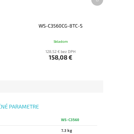
produkt
WS-C3560CG-8TC-S
Skladom
128,52 € bez DPH
158,08 €
ČNÉ PARAMETRE
WS-C3560
7.3 kg