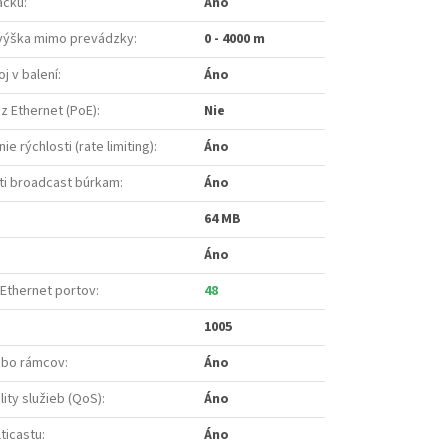
acku
:
Áno
výška mimo prevádzky
:
0 - 4000 m
oj v balení
:
Áno
z Ethernet (PoE)
:
Nie
 rýchlosti (rate limiting)
:
Áno
ti broadcast búrkam
:
Áno
64 MB
Áno
 Ethernet portov
:
48
1005
mbo rámcov
:
Áno
ity služieb (QoS)
:
Áno
ticastu
:
Áno