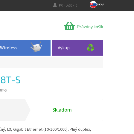
SK
PRIHLÁSENIE
NÁKUPNÝ
Prázdny košík
KOŠÍK
Wireless
Výkup
8T-S
8T-S
Skladom
ý, L3, Gigabit Ethernet (10/100/1000), Plný duplex,