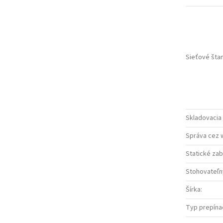
Sieťové šta
Skladovacia 
Správa cez 
Statické za
Stohovateľn
Šírka
:
Typ prepína