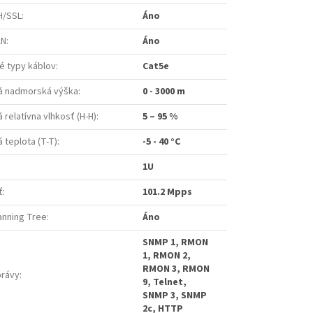
H/SSL
:
Áno
AN
:
Áno
 typy káblov
:
Cat5e
á nadmorská výška
:
0 - 3000 m
relatívna vlhkosť (H-H)
:
5 – 95 %
 teplota (T-T)
:
-5 - 40 °C
1U
ť
:
101.2 Mpps
anning Tree
:
Áno
SNMP 1, RMON
1, RMON 2,
RMON 3, RMON
právy
:
9, Telnet,
SNMP 3, SNMP
2c, HTTP