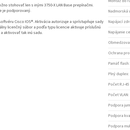
Montáž do r
žno stohovať len s inými 3750-X LAN Base prepínačmi.
ie je podporovaný.
Nadmorská 
oftvéru Cisco IOS®. Aktivácia autorizuje a sprístupňuje sady
Napájací zdr
álny licenčný súbor a podľa typu licencie aktivuje príslušnú
Napájanie ce
a aktivovať tak inú sadu.
Obmedzovanie
Ochrana pro
Pamäť flash
:
Plný duplex
:
Počet RJ-45
Počet VLAN
:
Podpora ju
Podpora kval
Podpora mul