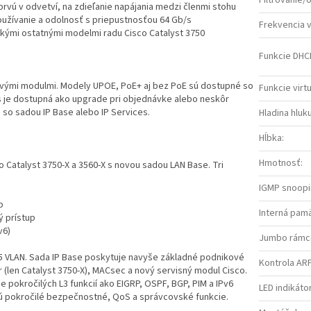
Filtrovanie
prvú v odvetví, na zdieľanie napájania medzi členmi stohu
oužívanie a odolnosť s priepustnosťou 64 Gb/s
Frekvencia 
etkými ostatnými modelmi radu Cisco Catalyst 3750
Funkcie DHC
ovými modulmi. Modely UPOE, PoE+ aj bez PoE sú dostupné so
Funkcie virt
es je dostupná ako upgrade pri objednávke alebo neskôr
 so sadou IP Base alebo IP Services.
Hladina hluk
Hĺbka
:
Hmotnosť
:
o Catalyst 3750-X a 3560-X s novou sadou LAN Base. Tri
IGMP snoop
p
Interná pam
ý prístup
v6)
Jumbo rámc
5 VLAN. Sada IP Base poskytuje navyše základné podnikové
Kontrola ARP
(len Catalyst 3750-X), MACsec a nový servisný modul Cisco.
 pokročilých L3 funkcií ako EIGRP, OSPF, BGP, PIM a IPv6
LED indikáto
ú pokročilé bezpečnostné, QoS a správcovské funkcie.