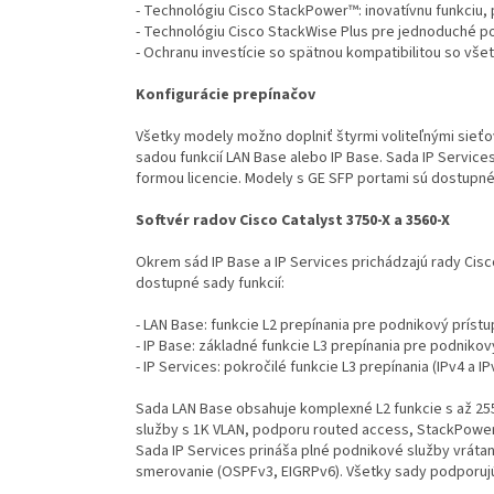
- Technológiu Cisco StackPower™: inovatívnu funkciu, 
- Technológiu Cisco StackWise Plus pre jednoduché p
- Ochranu investície so spätnou kompatibilitou so vš
Konfigurácie prepínačov
Všetky modely možno doplniť štyrmi voliteľnými sieť
sadou funkcií LAN Base alebo IP Base. Sada IP Servic
formou licencie. Modely s GE SFP portami sú dostupné
Softvér radov Cisco Catalyst 3750-X a 3560-X
Okrem sád IP Base a IP Services prichádzajú rady Cisc
dostupné sady funkcií:
- LAN Base: funkcie L2 prepínania pre podnikový prístu
- IP Base: základné funkcie L3 prepínania pre podnikov
- IP Services: pokročilé funkcie L3 prepínania (IPv4 a IP
Sada LAN Base obsahuje komplexné L2 funkcie s až 25
služby s 1K VLAN, podporu routed access, StackPower 
Sada IP Services prináša plné podnikové služby vrátane
smerovanie (OSPFv3, EIGRPv6). Všetky sady podporuj