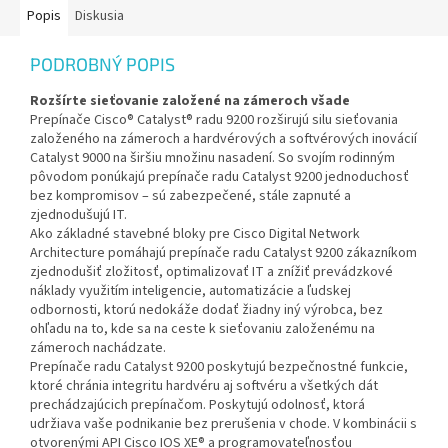
Popis
Diskusia
PODROBNÝ POPIS
Rozšírte sieťovanie založené na zámeroch všade
Prepínače Cisco® Catalyst® radu 9200 rozširujú silu sieťovania
založeného na zámeroch a hardvérových a softvérových inovácií
Catalyst 9000 na širšiu množinu nasadení. So svojím rodinným
pôvodom ponúkajú prepínače radu Catalyst 9200 jednoduchosť
bez kompromisov – sú zabezpečené, stále zapnuté a
zjednodušujú IT.
Ako základné stavebné bloky pre Cisco Digital Network
Architecture pomáhajú prepínače radu Catalyst 9200 zákazníkom
zjednodušiť zložitosť, optimalizovať IT a znížiť prevádzkové
náklady využitím inteligencie, automatizácie a ľudskej
odbornosti, ktorú nedokáže dodať žiadny iný výrobca, bez
ohľadu na to, kde sa na ceste k sieťovaniu založenému na
zámeroch nachádzate.
Prepínače radu Catalyst 9200 poskytujú bezpečnostné funkcie,
ktoré chránia integritu hardvéru aj softvéru a všetkých dát
prechádzajúcich prepínačom. Poskytujú odolnosť, ktorá
udržiava vaše podnikanie bez prerušenia v chode. V kombinácii s
otvorenými API Cisco IOS XE® a programovateľnosťou