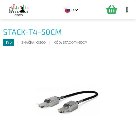
Prejsť
na
NÁKUPN
SK
obsah
KOŠÍK
STACK-T4-50CM
ZNAČKA:
CISCO
KÓD:
STACK-T4-50CM
Tip