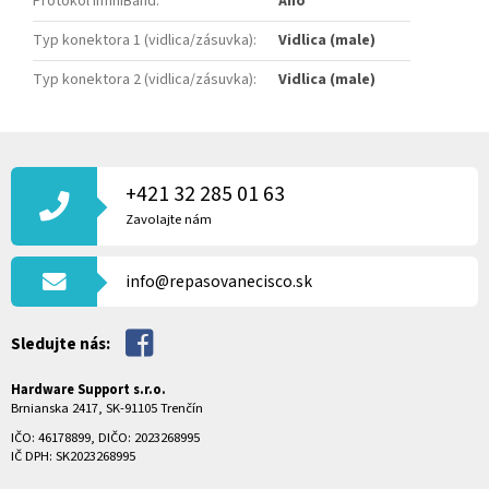
Protokol InfiniBand
:
Áno
Typ konektora 1 (vidlica/zásuvka)
:
Vidlica (male)
Typ konektora 2 (vidlica/zásuvka)
:
Vidlica (male)
Z
Á
P
+421 32 285 01 63
Ä
Zavolajte nám
T
I
info@repasovanecisco.sk
E
Sledujte nás:
Hardware Support s.r.o.
Brnianska 2417, SK-91105 Trenčín
IČO: 46178899, DIČO: 2023268995
IČ DPH: SK2023268995