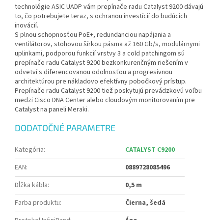
technológie ASIC UADP vám prepínače radu Catalyst 9200 dávajú
to, čo potrebujete teraz, s ochranou investícií do budúcich
inovácií.
S plnou schopnosťou PoE+, redundanciou napájania a
ventilátorov, stohovou šírkou pásma až 160 Gb/s, modulárnymi
uplinkami, podporou funkcií vrstvy 3 a cold patchingom sú
prepínače radu Catalyst 9200 bezkonkurenčným riešením v
odvetví s diferencovanou odolnosťou a progresívnou
architektúrou pre nákladovo efektívny pobočkový prístup.
Prepínače radu Catalyst 9200 tiež poskytujú prevádzkovú voľbu
medzi Cisco DNA Center alebo cloudovým monitorovaním pre
Catalyst na paneli Meraki.
DODATOČNÉ PARAMETRE
Kategória
:
CATALYST C9200
EAN
:
0889728085496
Dĺžka kábla
:
0,5 m
Farba produktu
:
Čierna, šedá