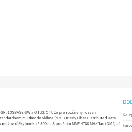
DO
E-SR, 10GBASE-SW a OTU2/OTU2e pre rozšírený rozsah
Kate
štandardnom multimode vlákne (MMF) triedy Fiber Distributed Data
ú možné dĺžky liniek až 300 m. S použitím MMF 4700 MHz*km (OM4) sú
Farb