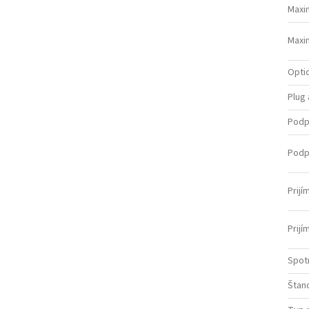
Maxi
Maxi
Opti
Plug 
Podp
Podp
Prijí
Prijí
Spot
Štan