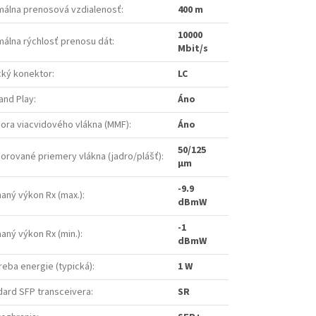
málna prenosová vzdialenosť
:
400 m
10000
málna rýchlosť prenosu dát
:
Mbit/s
cký konektor
:
LC
and Play
:
Áno
ora viacvidového vlákna (MMF)
:
Áno
50/125
orované priemery vlákna (jadro/plášť)
:
µm
-9.9
maný výkon Rx (max.)
:
dBmW
-1
maný výkon Rx (min.)
:
dBmW
reba energie (typická)
:
1 W
dard SFP transceivera
:
SR