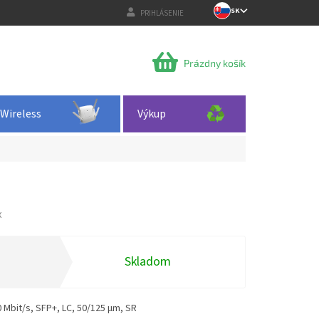
SK
PRIHLÁSENIE
NÁKUPNÝ
Prázdny košík
KOŠÍK
Wireless
Výkup
X
Skladom
 Mbit/s, SFP+, LC, 50/125 µm, SR