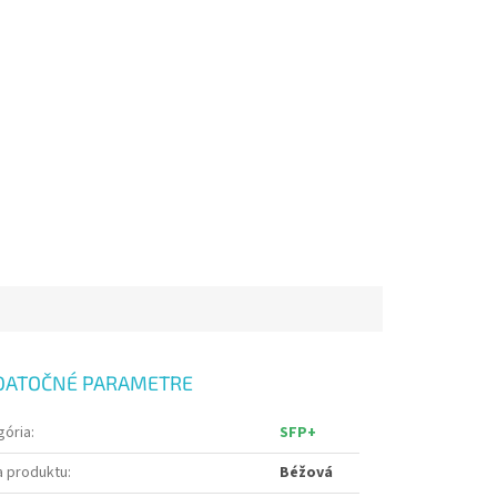
DATOČNÉ PARAMETRE
gória
:
SFP+
a produktu
:
Béžová