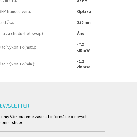
rozhrania
:
SFP+
SFP transceivera
:
Optika
á dĺžka
:
850 nm
na za chodu (hot-swap)
:
Áno
-7.3
lací výkon Tx (max.)
:
dBmW
-1.2
lací výkon Tx (min.)
:
dBmW
NEWSLETTER
l a my Vám budeme zasielať informácie o nových
ašom e-shope.