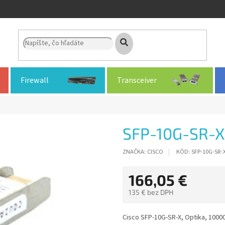
Firewall
Transceiver
SFP-10G-SR-X
ZNAČKA:
CISCO
KÓD:
SFP-10G-SR-
166,05 €
135 € bez DPH
Jednotková
cena:
Cisco SFP-10G-SR-X, Optika, 10000