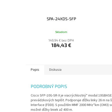
SPA-24XDS-SFP
Skladom
149,94 € bez DPH
184,43 €
Popis
Diskusia
PODROBNÝ POPIS
Cisco SFP-10G-SR-X je viacrýchlostný* modul 10GBAS
prevádzkových teplôt. Podporuje dĺžku linky 26 m na 
Interface (FDDI). S použitím MMF 2000 MHz*km (OM3) s
možné dĺžky liniek až 400 m.