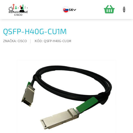
Prejsť
na
NÁKUPN
SK
obsah
KOŠÍK
QSFP-H40G-CU1M
ZNAČKA:
CISCO
KÓD:
QSFP-H40G-CU1M