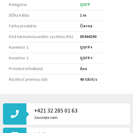
Kategória
:
QSFP
Dĺžka kábla
:
1 m
Farba produktu
:
Čierna
Kód harmonizovaného systému (HS)
:
85444290
Konektor 1
:
QSFP+
Konektor 2
:
QSFP+
Protokol InfiniBand
:
Áno
Rýchlosť prenosu dát
:
40 Gbit/s
Z
Á
P
+421 32 285 01 63
Ä
Zavolajte nám
T
I