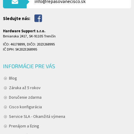
info@repasovanecisco.sk
E
Sledujte nás:
Hardware Support s.r.o.
Brnianska 2417, SK-91105 Trenčín
IČO: 46178899, DIČO: 2023268995
IČ DPH: SK2023268995
INFORMÁCIE PRE VÁS
Blog
Záruka až 5 rokov
Doručenie zdarma
Cisco konfigurácia
Service SLA - Okamžitá výmena
Prenájom a lízing