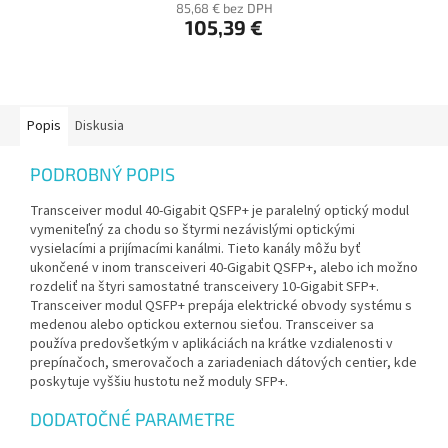
85,68 € bez DPH
105,39 €
Popis
Diskusia
PODROBNÝ POPIS
Transceiver modul 40-Gigabit QSFP+ je paralelný optický modul
vymeniteľný za chodu so štyrmi nezávislými optickými
vysielacími a prijímacími kanálmi. Tieto kanály môžu byť
ukončené v inom transceiveri 40-Gigabit QSFP+, alebo ich možno
rozdeliť na štyri samostatné transceivery 10-Gigabit SFP+.
Transceiver modul QSFP+ prepája elektrické obvody systému s
medenou alebo optickou externou sieťou. Transceiver sa
používa predovšetkým v aplikáciách na krátke vzdialenosti v
prepínačoch, smerovačoch a zariadeniach dátových centier, kde
poskytuje vyššiu hustotu než moduly SFP+.
DODATOČNÉ PARAMETRE