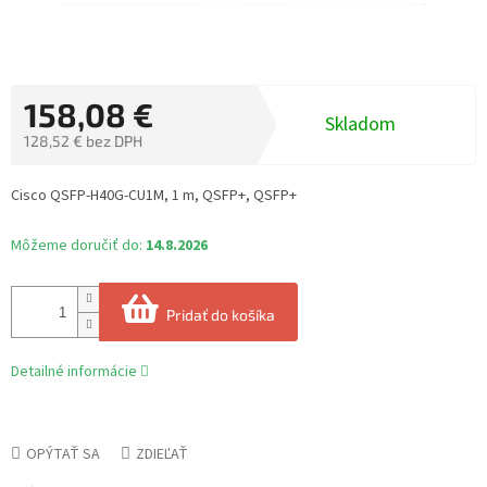
158,08 €
Skladom
128,52 € bez DPH
Jednotková
cena:
Cisco QSFP-H40G-CU1M, 1 m, QSFP+, QSFP+
Môžeme doručiť do:
14.8.2026
Pridať do košíka
Detailné informácie
OPÝTAŤ SA
ZDIEĽAŤ