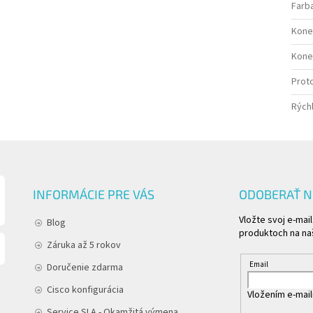
Farb
Kone
Kone
Proto
Rých
INFORMÁCIE PRE VÁS
ODOBERAŤ 
Vložte svoj e-mai
Blog
produktoch na n
Záruka až 5 rokov
Email
Doručenie zdarma
Cisco konfigurácia
Vložením e-mail
Service SLA - Okamžitá výmena