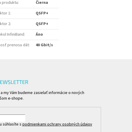
a produktu
:
Čierna
ktor 1
:
QSFP+
ktor 2
:
QSFP+
kol InfiniBand
:
Áno
losť prenosu dát
:
40 Gbit/s
NEWSLETTER
l a my Vám budeme zasielať informácie o nových
ašom e-shope.
u súhlasíte s
podmienkami ochrany osobných údajov