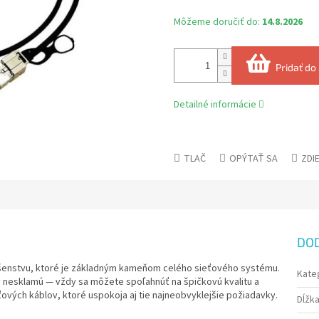
Môžeme doručiť do:
14.8.2026
Pridať do
Detailné informácie
TLAČ
OPÝTAŤ SA
ZDI
DO
šenstvu, ktoré je základným kameňom celého sieťového systému.
Kate
dy nesklamú — vždy sa môžete spoľahnúť na špičkovú kvalitu a
ťových káblov, ktoré uspokoja aj tie najneobvyklejšie požiadavky.
Dĺžka