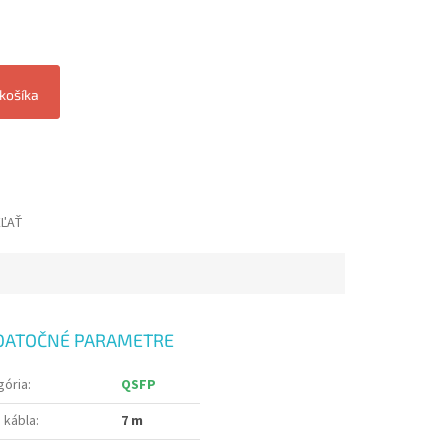
 košíka
EĽAŤ
DATOČNÉ PARAMETRE
gória
:
QSFP
 kábla
:
7 m