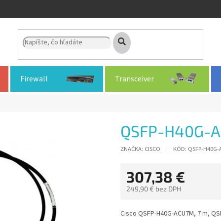
Firewall
Transceiver
QSFP-H40G-
ZNAČKA:
CISCO
KÓD:
QSFP-H40G-
307,38 €
249,90 € bez DPH
Jednotková
cena:
Cisco QSFP-H40G-ACU7M, 7 m, QS