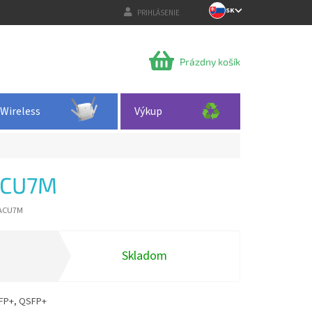
SK
PRIHLÁSENIE
NÁKUPNÝ
Prázdny košík
KOŠÍK
Wireless
Výkup
ACU7M
ACU7M
Skladom
FP+, QSFP+