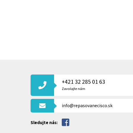
Z
Á
P
+421 32 285 01 63
Ä
T
Zavolajte nám
I
E
info@repasovanecisco.sk
Sledujte nás: