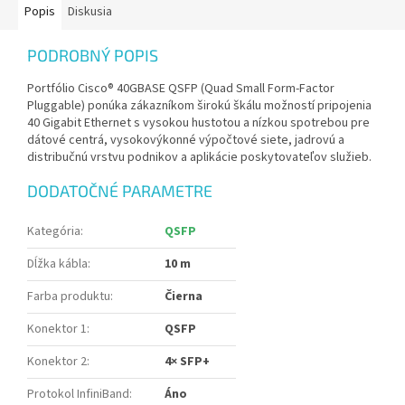
Popis
Diskusia
PODROBNÝ POPIS
Portfólio Cisco® 40GBASE QSFP (Quad Small Form-Factor
Pluggable) ponúka zákazníkom širokú škálu možností pripojenia
40 Gigabit Ethernet s vysokou hustotou a nízkou spotrebou pre
dátové centrá, vysokovýkonné výpočtové siete, jadrovú a
distribučnú vrstvu podnikov a aplikácie poskytovateľov služieb.
DODATOČNÉ PARAMETRE
Kategória
:
QSFP
Dĺžka kábla
:
10 m
Farba produktu
:
Čierna
Konektor 1
:
QSFP
Konektor 2
:
4× SFP+
Protokol InfiniBand
:
Áno