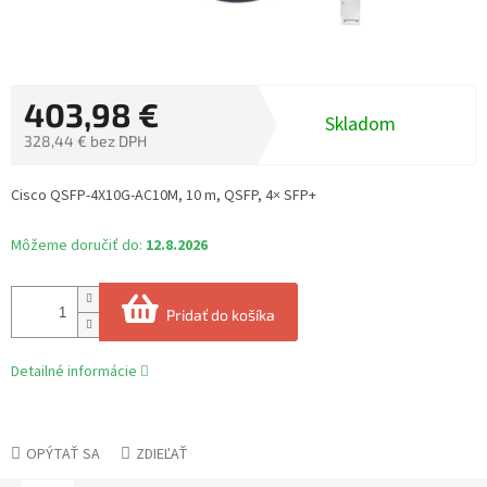
403,98 €
Skladom
328,44 € bez DPH
Jednotková
cena:
Cisco QSFP-4X10G-AC10M, 10 m, QSFP, 4× SFP+
Môžeme doručiť do:
12.8.2026
Pridať do košíka
Detailné informácie
OPÝTAŤ SA
ZDIEĽAŤ