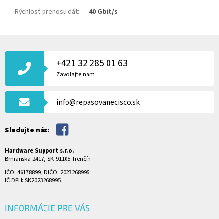
Rýchlosť prenosu dát
:
40 Gbit/s
Z
Á
P
+421 32 285 01 63
Ä
Zavolajte nám
T
I
info@repasovanecisco.sk
E
Sledujte nás:
Hardware Support s.r.o.
Brnianska 2417, SK-91105 Trenčín
IČO: 46178899, DIČO: 2023268995
IČ DPH: SK2023268995
INFORMÁCIE PRE VÁS