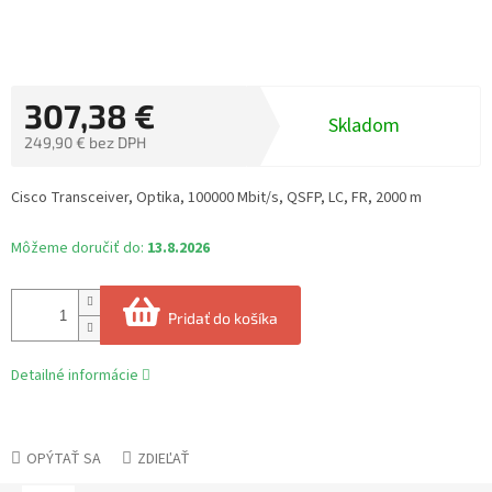
307,38 €
Skladom
249,90 € bez DPH
Jednotková
cena:
Cisco Transceiver, Optika, 100000 Mbit/s, QSFP, LC, FR, 2000 m
Môžeme doručiť do:
13.8.2026
Pridať do košíka
Detailné informácie
OPÝTAŤ SA
ZDIEĽAŤ