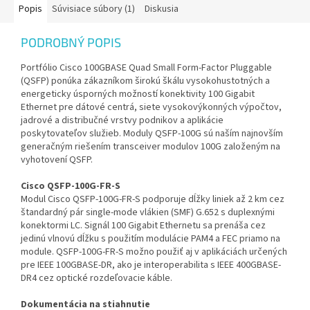
Popis
Súvisiace súbory (1)
Diskusia
PODROBNÝ POPIS
Portfólio Cisco 100GBASE Quad Small Form-Factor Pluggable
(QSFP) ponúka zákazníkom širokú škálu vysokohustotných a
energeticky úsporných možností konektivity 100 Gigabit
Ethernet pre dátové centrá, siete vysokovýkonných výpočtov,
jadrové a distribučné vrstvy podnikov a aplikácie
poskytovateľov služieb. Moduly QSFP-100G sú naším najnovším
generačným riešením transceiver modulov 100G založeným na
vyhotovení QSFP.
Cisco QSFP-100G-FR-S
Modul Cisco QSFP-100G-FR-S podporuje dĺžky liniek až 2 km cez
štandardný pár single-mode vlákien (SMF) G.652 s duplexnými
konektormi LC. Signál 100 Gigabit Ethernetu sa prenáša cez
jedinú vlnovú dĺžku s použitím modulácie PAM4 a FEC priamo na
module. QSFP-100G-FR-S možno použiť aj v aplikáciách určených
pre IEEE 100GBASE-DR, ako je interoperabilita s IEEE 400GBASE-
DR4 cez optické rozdeľovacie káble.
Dokumentácia na stiahnutie