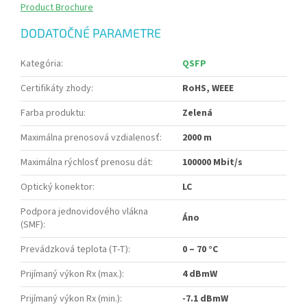
Product Brochure
DODATOČNÉ PARAMETRE
Kategória
:
QSFP
Certifikáty zhody
:
RoHS, WEEE
Farba produktu
:
Zelená
Maximálna prenosová vzdialenosť
:
2000 m
Maximálna rýchlosť prenosu dát
:
100000 Mbit/s
Optický konektor
:
LC
Podpora jednovidového vlákna
Áno
(SMF)
:
Prevádzková teplota (T-T)
:
0 – 70 °C
Prijímaný výkon Rx (max.)
:
4 dBmW
Prijímaný výkon Rx (min.)
:
-7.1 dBmW