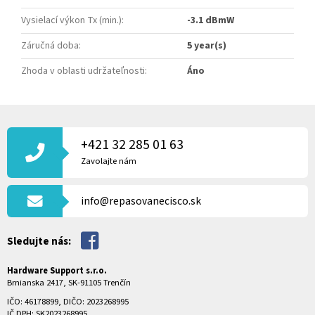
Vysielací výkon Tx (min.)
:
-3.1 dBmW
Záručná doba
:
5 year(s)
Zhoda v oblasti udržateľnosti
:
Áno
Z
Á
P
+421 32 285 01 63
Ä
Zavolajte nám
T
I
info@repasovanecisco.sk
E
Sledujte nás:
Hardware Support s.r.o.
Brnianska 2417, SK-91105 Trenčín
IČO: 46178899, DIČO: 2023268995
IČ DPH: SK2023268995