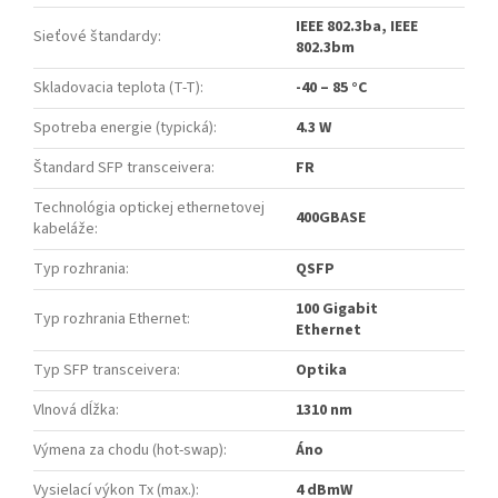
IEEE 802.3ba, IEEE
Sieťové štandardy
:
802.3bm
Skladovacia teplota (T-T)
:
-40 – 85 °C
Spotreba energie (typická)
:
4.3 W
Štandard SFP transceivera
:
FR
Technológia optickej ethernetovej
400GBASE
kabeláže
:
Typ rozhrania
:
QSFP
100 Gigabit
Typ rozhrania Ethernet
:
Ethernet
Typ SFP transceivera
:
Optika
Vlnová dĺžka
:
1310 nm
Výmena za chodu (hot-swap)
:
Áno
Vysielací výkon Tx (max.)
:
4 dBmW