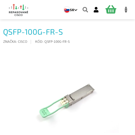
Prejsť
na
NÁKUPN
SK
obsah
KOŠÍK
QSFP-100G-FR-S
ZNAČKA:
CISCO
KÓD:
QSFP-100G-FR-S