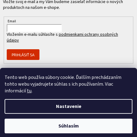
Vložte svoj e-mail a my Vám budeme zasielať informácie o nových
produktoch na našom e-shope.
Email
Vložením e-mailu súhlasíte s
podmienkami ochrany osobných
údajov
PRIHLÁSIŤ SA
Tento web používa súbory cookie. Ďalším prechádzaním
Člen skupiny
tohto webu vyjadrujete súhlas s ich používaním. Viac
informácií
tu
.
Nastavenie
Copyright 2026
REPASOVANÉ CISCO
. Všetky práva vyhradené.
Vytvoril Shoptet
&
Súhlasím