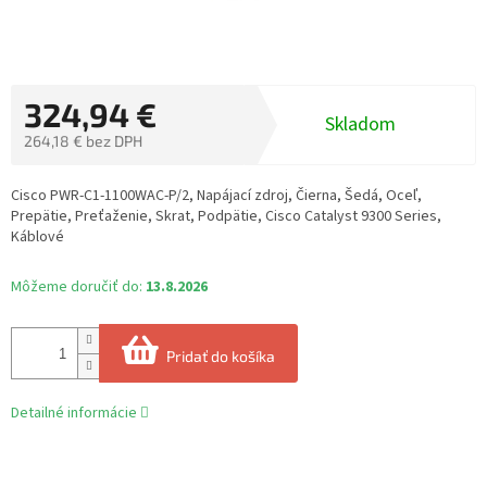
324,94 €
Skladom
264,18 € bez DPH
Jednotková
cena:
Cisco PWR-C1-1100WAC-P/2, Napájací zdroj, Čierna, Šedá, Oceľ,
Prepätie, Preťaženie, Skrat, Podpätie, Cisco Catalyst 9300 Series,
Káblové
Môžeme doručiť do:
13.8.2026
Pridať do košíka
Detailné informácie