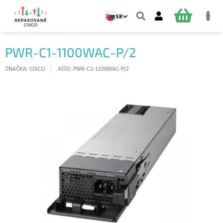
Prejsť
na
NÁKUPN
SK
obsah
KOŠÍK
PWR-C1-1100WAC-P/2
ZNAČKA:
CISCO
KÓD:
PWR-C1-1100WAC-P/2