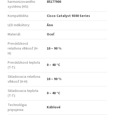
harmonizovaného
85177900
systému (HS)
:
Kompatibilita
:
Cisco Catalyst 9300 Series
LED indikátory
:
Áno
Materiál
:
Oceľ
Prevádzková
relatívna vlhkosť (H-
10 – 90 %
H)
:
Prevádzková teplota
0 – 40 °C
(T-T)
:
Skladovacia relatívna
10 – 90 %
vlhkosť (H-H)
:
Skladovacia teplota
0 – 40 °C
(T-T)
:
Technológia
Káblové
pripojenia
: