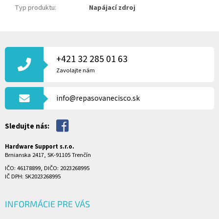
Typ produktu
:
Napájací zdroj
Z
Á
P
+421 32 285 01 63
Ä
Zavolajte nám
T
I
info@repasovanecisco.sk
E
Sledujte nás:
Hardware Support s.r.o.
Brnianska 2417, SK-91105 Trenčín
IČO: 46178899, DIČO: 2023268995
IČ DPH: SK2023268995
INFORMÁCIE PRE VÁS