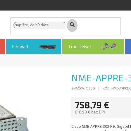
Firewall
Transceiver
NME-APPRE-
ZNAČKA:
CISCO
KÓD:
NME-APPRE-
758,79 €
616,90 € bez DPH
Jednotková
cena:
Cisco NME-APPRE-302-K9, Gigabit E