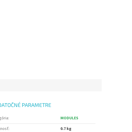
DATOČNÉ PARAMETRE
gória
:
MODULES
nosť
:
0.7 kg