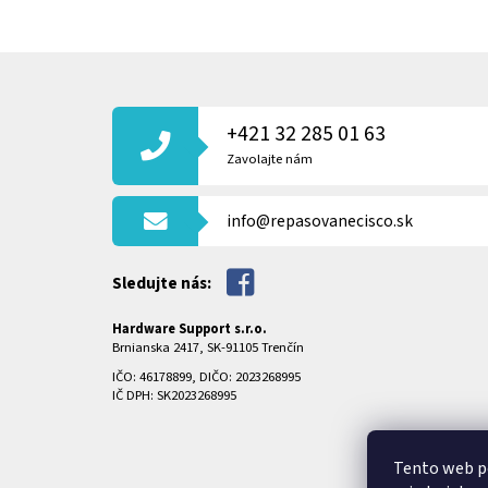
Z
Á
P
+421 32 285 01 63
Ä
T
Zavolajte nám
I
E
info@repasovanecisco.sk
Sledujte nás:
Hardware Support s.r.o.
Brnianska 2417, SK-91105 Trenčín
IČO: 46178899, DIČO: 2023268995
IČ DPH: SK2023268995
Tento web p