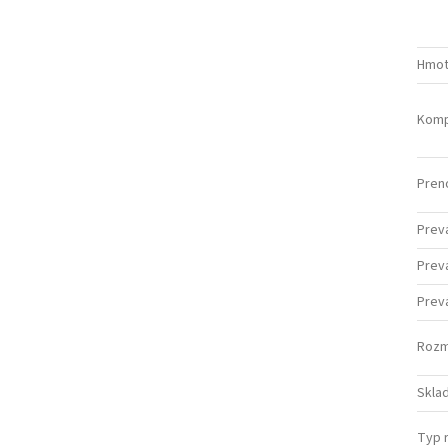
Hmot
Kompa
Pren
Prev
Prevá
Prev
Rozme
Sklad
Typ 