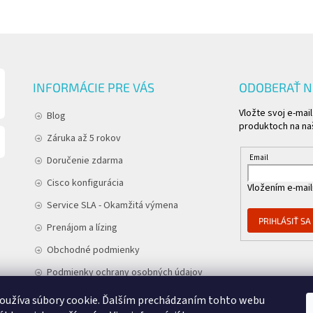
INFORMÁCIE PRE VÁS
ODOBERAŤ 
Vložte svoj e-mai
Blog
produktoch na n
Záruka až 5 rokov
Email
Doručenie zdarma
Cisco konfigurácia
Vložením e-mail
Service SLA - Okamžitá výmena
PRIHLÁSIŤ SA
Prenájom a lízing
Obchodné podmienky
Podmienky ochrany osobných údajov
Kontakt
oužíva súbory cookie. Ďalším prechádzaním tohto webu