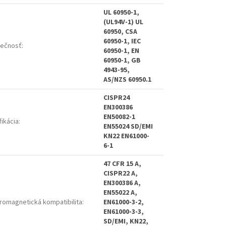
UL 60950-1,
(UL94V-1) UL
60950, CSA
60950-1, IEC
ečnosť
:
60950-1, EN
60950-1, GB
4943-95,
AS/NZS 60950.1
CISPR24
EN300386
EN50082-1
fikácia
:
EN55024 SD/EMI
KN22 EN61000-
6-1
47 CFR 15 A,
CISPR22 A,
EN300386 A,
EN55022 A,
tromagnetická kompatibilita
:
EN61000-3-2,
EN61000-3-3,
SD/EMI, KN22,