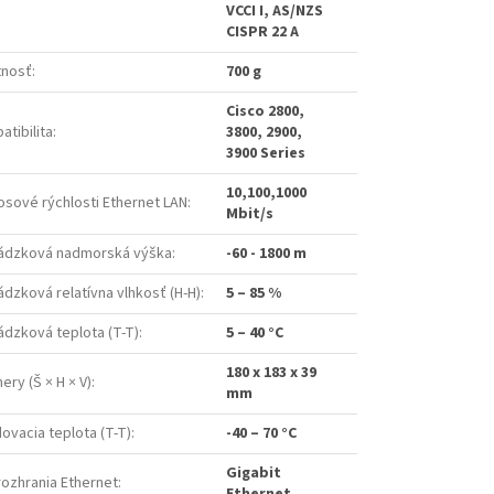
VCCI I, AS/NZS
CISPR 22 A
nosť
:
700 g
Cisco 2800,
tibilita
:
3800, 2900,
3900 Series
10,100,1000
osové rýchlosti Ethernet LAN
:
Mbit/s
ádzková nadmorská výška
:
-60 - 1800 m
dzková relatívna vlhkosť (H-H)
:
5 – 85 %
ádzková teplota (T-T)
:
5 – 40 °C
180 x 183 x 39
ry (Š × H × V)
:
mm
ovacia teplota (T-T)
:
-40 – 70 °C
Gigabit
rozhrania Ethernet
: