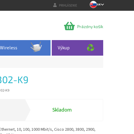
SK
PRIHLÁSENIE
NÁKUPNÝ
Prázdny košík
KOŠÍK
Wireless
Výkup
302-K9
302-K9
Skladom
thernet, 10, 100, 1000 Mbit/s, Cisco 2800, 3800, 2900,