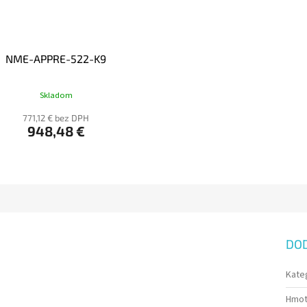
NME-APPRE-522-K9
Skladom
771,12 € bez DPH
948,48 €
DO
Kate
Hmot