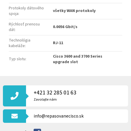
Protokoly dátového
všetky WAN protokoly
spoja
:
Rýchlosť prenosu
0.0056 Gbit/s
dát
:
Technológia
RJ-11
kabeláže
:
Cisco 3600 and 3700 Series
Typ slotu
:
upgrade slot
Z
Á
P
+421 32 285 01 63
Ä
Zavolajte nám
T
I
info@repasovanecisco.sk
E