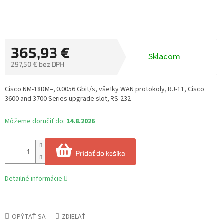
365,93 €
Skladom
297,50 € bez DPH
Jednotková
cena:
Cisco NM-18DM=, 0.0056 Gbit/s, všetky WAN protokoly, RJ-11, Cisco
3600 and 3700 Series upgrade slot, RS-232
Môžeme doručiť do:
14.8.2026
Pridať do košíka
Detailné informácie
OPÝTAŤ SA
ZDIEĽAŤ