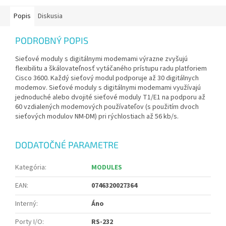
Popis
Diskusia
PODROBNÝ POPIS
Sieťové moduly s digitálnymi modemami výrazne zvyšujú
flexibilitu a škálovateľnosť vytáčaného prístupu radu platforiem
Cisco 3600. Každý sieťový modul podporuje až 30 digitálnych
modemov. Sieťové moduly s digitálnymi modemami využívajú
jednoduché alebo dvojité sieťové moduly T1/E1 na podporu až
60 vzdialených modemových používateľov (s použitím dvoch
sieťových modulov NM-DM) pri rýchlostiach až 56 kb/s.
DODATOČNÉ PARAMETRE
Kategória
:
MODULES
EAN
:
0746320027364
Interný
:
Áno
Porty I/O
:
RS-232