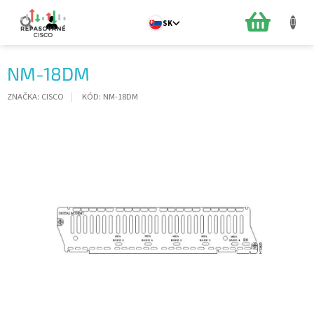
Prejsť
na
NÁKUPN
SK
obsah
KOŠÍK
NM-18DM
ZNAČKA:
CISCO
KÓD:
NM-18DM