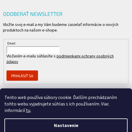
ODOBERAŤ NEWSLETTER
Vložte svoj e-mail a my Vám budeme zasielať informácie o nových
produktoch na našom e-shope.
Email
Vložením e-mailu súhlasíte s
podmienkami ochrany osobných
údajov
PRIHLÁSIŤ SA
Tento web používa súbory cookie. Ďalším prechádzaním
Člen skupiny
tohto webu vyjadrujete súhlas s ich používaním. Viac
informácií
tu
.
Nastavenie
Copyright 2026
REPASOVANÉ CISCO
. Všetky práva vyhradené.