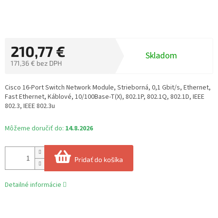
210,77 €
Skladom
171,36 € bez DPH
Jednotková
cena:
Cisco 16-Port Switch Network Module, Strieborná, 0,1 Gbit/s, Ethernet,
Fast Ethernet, Káblové, 10/100Base-T(X), 802.1P, 802.1Q, 802.1D, IEEE
802.3, IEEE 802.3u
Môžeme doručiť do:
14.8.2026
Pridať do košíka
Detailné informácie