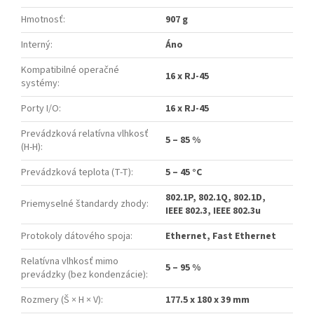
Hmotnosť
:
907 g
Interný
:
Áno
Kompatibilné operačné
16 x RJ-45
systémy
:
Porty I/O
:
16 x RJ-45
Prevádzková relatívna vlhkosť
5 – 85 %
(H-H)
:
Prevádzková teplota (T-T)
:
5 – 45 °C
802.1P, 802.1Q, 802.1D,
Priemyselné štandardy zhody
:
IEEE 802.3, IEEE 802.3u
Protokoly dátového spoja
:
Ethernet, Fast Ethernet
Relatívna vlhkosť mimo
5 – 95 %
prevádzky (bez kondenzácie)
:
Rozmery (Š × H × V)
:
177.5 x 180 x 39 mm