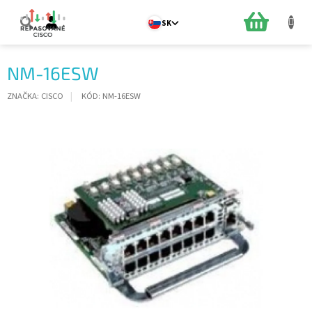
Prejsť
na
NÁKUPN
SK
obsah
KOŠÍK
NM-16ESW
ZNAČKA:
CISCO
KÓD:
NM-16ESW