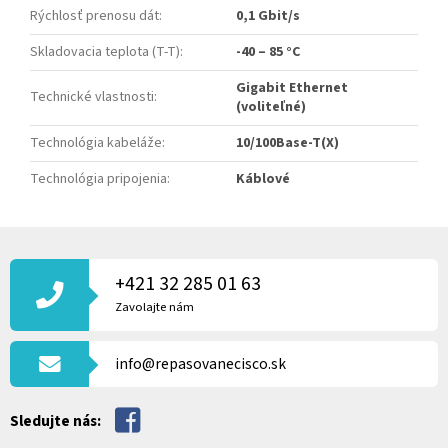
Rýchlosť prenosu dát
:
0,1 Gbit/s
Skladovacia teplota (T-T)
:
-40 – 85 °C
Gigabit Ethernet
Technické vlastnosti
:
(voliteľné)
Technológia kabeláže
:
10/100Base-T(X)
Technológia pripojenia
:
Káblové
Z
Á
P
+421 32 285 01 63
Ä
Zavolajte nám
T
I
info@repasovanecisco.sk
E
Sledujte nás: