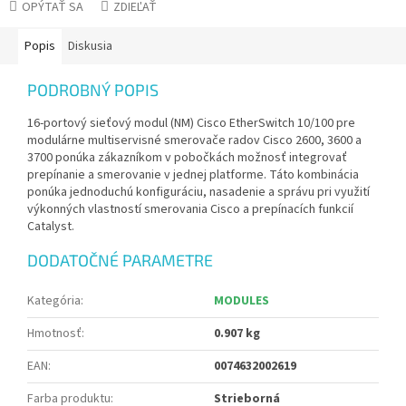
OPÝTAŤ SA
ZDIEĽAŤ
Popis
Diskusia
PODROBNÝ POPIS
16-portový sieťový modul (NM) Cisco EtherSwitch 10/100 pre
modulárne multiservisné smerovače radov Cisco 2600, 3600 a
3700 ponúka zákazníkom v pobočkách možnosť integrovať
prepínanie a smerovanie v jednej platforme. Táto kombinácia
ponúka jednoduchú konfiguráciu, nasadenie a správu pri využití
výkonných vlastností smerovania Cisco a prepínacích funkcií
Catalyst.
DODATOČNÉ PARAMETRE
Kategória
:
MODULES
Hmotnosť
:
0.907 kg
EAN
:
0074632002619
Farba produktu
:
Strieborná