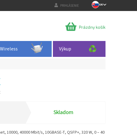
SK
PRIHLÁSENIE
NÁKUPNÝ
Prázdny košík
KOŠÍK
Wireless
Výkup
X
X
Skladom
et, 10000, 40000 Mbit/s, 10GBASE-T, QSFP+, 320 W, 0 – 40