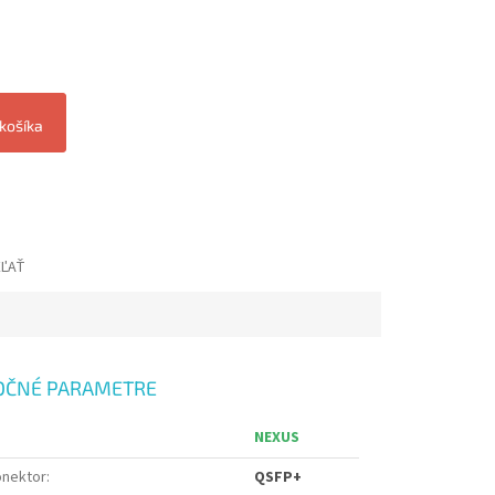
 košíka
EĽAŤ
OČNÉ PARAMETRE
NEXUS
onektor
:
QSFP+