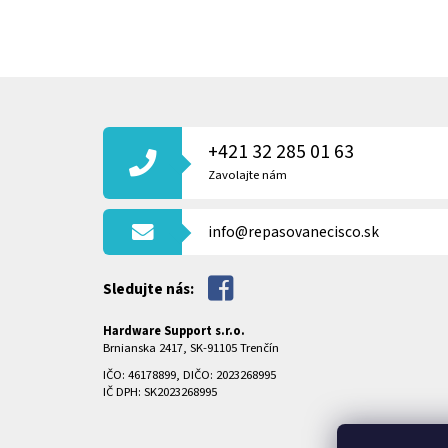
Z
Á
P
+421 32 285 01 63
Ä
T
Zavolajte nám
I
E
info@repasovanecisco.sk
Sledujte nás:
Hardware Support s.r.o.
Brnianska 2417, SK-91105 Trenčín
IČO: 46178899, DIČO: 2023268995
IČ DPH: SK2023268995