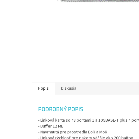
Popis
Diskusia
PODROBNÝ POPIS
- Linková karta so 48 portami 1 a 10GBASE-T plus 4 po
- Buffer 12 MB
- Navrhnutá pre prostredia EoR a MoR
- Linková rýchlosť pre pakety väčšie ako 200 bajtov