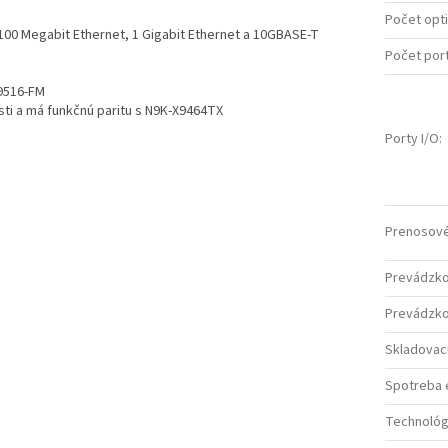
Počet opt
100 Megabit Ethernet, 1 Gigabit Ethernet a 10GBASE-T
Počet por
C9516-FM
i a má funkčnú paritu s N9K-X9464TX
Porty I/O
:
Prenosové 
Prevádzkov
Prevádzkov
Skladovaci
Spotreba e
Technológ