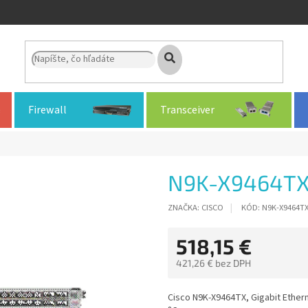
Firewall
Transceiver
N9K-X9464T
ZNAČKA:
CISCO
KÓD:
N9K-X9464T
518,15 €
421,26 € bez DPH
Jednotková
cena:
Cisco N9K-X9464TX, Gigabit Ethern