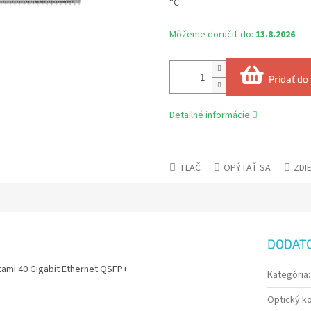
°C
Môžeme doručiť do:
13.8.2026
Pridať do
Detailné informácie
TLAČ
OPÝTAŤ SA
ZDI
DODAT
rtami 40 Gigabit Ethernet QSFP+
Kategória
:
Optický k