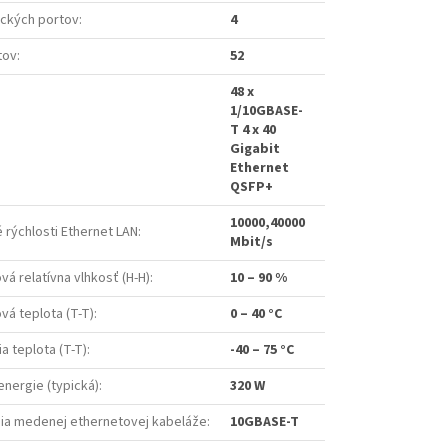
ických portov
:
4
tov
:
52
48 x
1/10GBASE-
T 4 x 40
Gigabit
Ethernet
QSFP+
10000,40000
rýchlosti Ethernet LAN
:
Mbit/s
á relatívna vlhkosť (H-H)
:
10 – 90 %
á teplota (T-T)
:
0 – 40 °C
a teplota (T-T)
:
-40 – 75 °C
nergie (typická)
:
320 W
ia medenej ethernetovej kabeláže
:
10GBASE-T