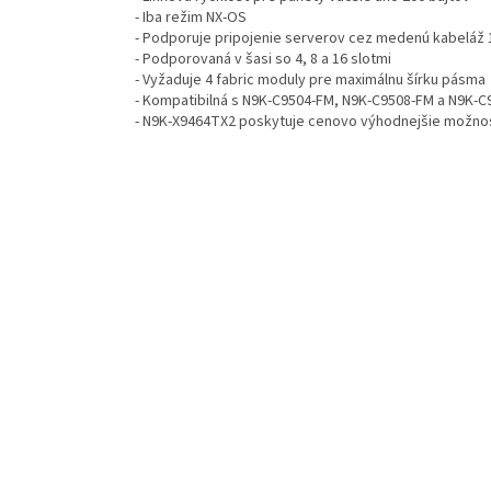
- Iba režim NX-OS
- Podporuje pripojenie serverov cez medenú kabeláž 
- Podporovaná v šasi so 4, 8 a 16 slotmi
- Vyžaduje 4 fabric moduly pre maximálnu šírku pásma
- Kompatibilná s N9K-C9504-FM, N9K-C9508-FM a N9K-
- N9K-X9464TX2 poskytuje cenovo výhodnejšie možnost