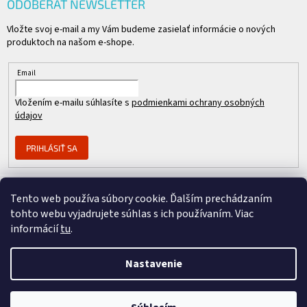
ODOBERAŤ NEWSLETTER
Vložte svoj e-mail a my Vám budeme zasielať informácie o nových
produktoch na našom e-shope.
Email
Vložením e-mailu súhlasíte s
podmienkami ochrany osobných
údajov
PRIHLÁSIŤ SA
Tento web používa súbory cookie. Ďalším prechádzaním
Člen skupiny
tohto webu vyjadrujete súhlas s ich používaním. Viac
informácií
tu
.
Nastavenie
Copyright 2026
REPASOVANÉ CISCO
. Všetky práva vyhradené.
Vytvoril Shoptet Premium
&