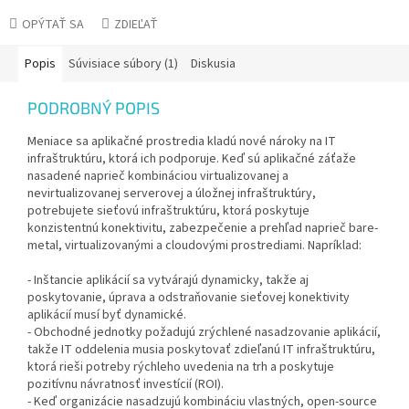
OPÝTAŤ SA
ZDIEĽAŤ
Popis
Súvisiace súbory (1)
Diskusia
PODROBNÝ POPIS
Meniace sa aplikačné prostredia kladú nové nároky na IT
infraštruktúru, ktorá ich podporuje. Keď sú aplikačné záťaže
nasadené naprieč kombináciou virtualizovanej a
nevirtualizovanej serverovej a úložnej infraštruktúry,
potrebujete sieťovú infraštruktúru, ktorá poskytuje
konzistentnú konektivitu, zabezpečenie a prehľad naprieč bare-
metal, virtualizovanými a cloudovými prostrediami. Napríklad:
- Inštancie aplikácií sa vytvárajú dynamicky, takže aj
poskytovanie, úprava a odstraňovanie sieťovej konektivity
aplikácií musí byť dynamické.
- Obchodné jednotky požadujú zrýchlené nasadzovanie aplikácií,
takže IT oddelenia musia poskytovať zdieľanú IT infraštruktúru,
ktorá rieši potreby rýchleho uvedenia na trh a poskytuje
pozitívnu návratnosť investícií (ROI).
- Keď organizácie nasadzujú kombináciu vlastných, open-source