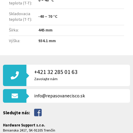
0 – 40 °C
teplota (T-T)
:
Skladovacia
-40 – 70 °C
teplota (T-T)
:
Šírka
:
445 mm
Výška
:
934.1 mm
Z
Á
P
+421 32 285 01 63
Ä
Zavolajte nám
T
I
info@repasovanecisco.sk
E
Sledujte nás:
Hardware Support s.r.o.
Brnianska 2417, SK-91105 Trenčín