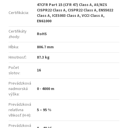
47CFR Part 15 (CFR 47) Class A, AS/NZS
CISPR22 Class A, CISPR22 Class A, EN55022
Certifikácia
:
Class A, ICES003 Class A, VCCI Class A,
EN61000
Certifikáty
RoHS
zhody
:
Hĺbka
:
806.7 mm
Hmotnosť
:
87.3 kg
Počet
16
slotov
:
Prevádzková
nadmorská
0 - 4000 m
výška
:
Prevádzková
relatívna
5 – 95 %
vlhkosť (H-H)
:
Prevádzková