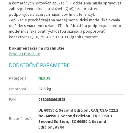
a komerčných hotových aplikácií, IT oddelenia musia spravovať
zabezpečenie a kvalitu služieb (QoS) pre prostredia
podporujúce viacerých nájomcov (multitenancy).
- Aplikácie prechádzajú na menej monolitický model škálovania
do šírky s viacerými uzlami. IT infraštruktúra podporujúca tento
model musí škálovať rýchlosťou biznisu a podporovať
konektivitu 1, 10, 25, 40, 50 aj 100 Gigabit Ethernet.
Dokumentácia na stiahnutie
Product Brochure
DODATOČNÉ PARAMETRE
Kategória
:
NEXUS
Hmotnosť
:
87.3 kg
EAN
:
0882658661525
UL 60950-1 Second Edition, CAN/CSA-C22.2
No. 60950-1 Second Edition, EN 60950-1
Bezpečnosť
:
Second Edition, IEC 60950-1 Second
Edition, AS/N