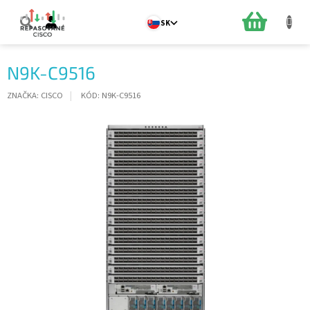
Prejsť
na
NÁKUPN
SK
obsah
KOŠÍK
N9K-C9516
ZNAČKA:
CISCO
KÓD:
N9K-C9516