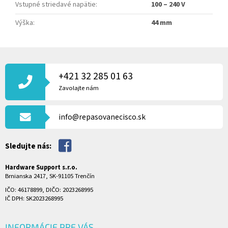
Vstupné striedavé napätie
:
100 – 240 V
Výška
:
44 mm
Z
Á
P
+421 32 285 01 63
Ä
Zavolajte nám
T
I
info@repasovanecisco.sk
E
Sledujte nás:
Hardware Support s.r.o.
Brnianska 2417, SK-91105 Trenčín
IČO: 46178899, DIČO: 2023268995
IČ DPH: SK2023268995
INFORMÁCIE PRE VÁS