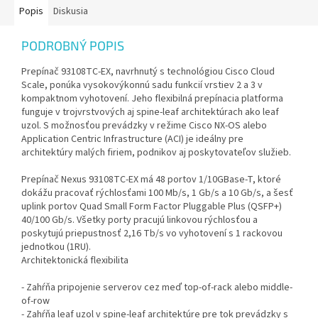
Popis
Diskusia
PODROBNÝ POPIS
Prepínač 93108TC-EX, navrhnutý s technológiou Cisco Cloud
Scale, ponúka vysokovýkonnú sadu funkcií vrstiev 2 a 3 v
kompaktnom vyhotovení. Jeho flexibilná prepínacia platforma
funguje v trojvrstvových aj spine-leaf architektúrach ako leaf
uzol. S možnosťou prevádzky v režime Cisco NX-OS alebo
Application Centric Infrastructure (ACI) je ideálny pre
architektúry malých firiem, podnikov aj poskytovateľov služieb.
Prepínač Nexus 93108TC-EX má 48 portov 1/10GBase-T, ktoré
dokážu pracovať rýchlosťami 100 Mb/s, 1 Gb/s a 10 Gb/s, a šesť
uplink portov Quad Small Form Factor Pluggable Plus (QSFP+)
40/100 Gb/s. Všetky porty pracujú linkovou rýchlosťou a
poskytujú priepustnosť 2,16 Tb/s vo vyhotovení s 1 rackovou
jednotkou (1RU).
Architektonická flexibilita
- Zahŕňa pripojenie serverov cez meď top-of-rack alebo middle-
of-row
- Zahŕňa leaf uzol v spine-leaf architektúre pre tok prevádzky s