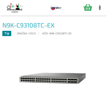
Prejsť
na
NÁKUPN
SK
obsah
KOŠÍK
N9K-C93108TC-EX
ZNAČKA:
CISCO
KÓD:
N9K-C93108TC-EX
Tip