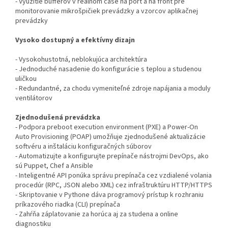
- Využitie bufferov v reálnom čase na port a na front pre
monitorovanie mikrošpičiek prevádzky a vzorcov aplikačnej
prevádzky
Vysoko dostupný a efektívny dizajn
- Vysokohustotná, neblokujúca architektúra
- Jednoduché nasadenie do konfigurácie s teplou a studenou
uličkou
- Redundantné, za chodu vymeniteľné zdroje napájania a moduly
ventilátorov
Zjednodušená prevádzka
- Podpora preboot execution environment (PXE) a Power-On
Auto Provisioning (POAP) umožňuje zjednodušené aktualizácie
softvéru a inštaláciu konfiguračných súborov
- Automatizujte a konfigurujte prepínače nástrojmi DevOps, ako
sú Puppet, Chef a Ansible
- Inteligentné API ponúka správu prepínača cez vzdialené volania
procedúr (RPC, JSON alebo XML) cez infraštruktúru HTTP/HTTPS
- Skriptovanie v Pythone dáva programový prístup k rozhraniu
príkazového riadka (CLI) prepínača
- Zahŕňa záplatovanie za horúca aj za studena a online
diagnostiku