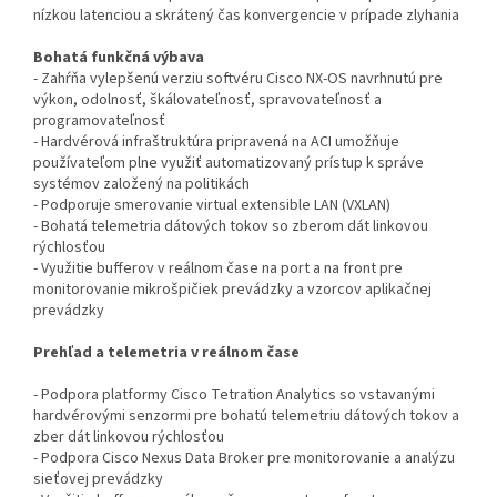
nízkou latenciou a skrátený čas konvergencie v prípade zlyhania
Bohatá funkčná výbava
- Zahŕňa vylepšenú verziu softvéru Cisco NX-OS navrhnutú pre
výkon, odolnosť, škálovateľnosť, spravovateľnosť a
programovateľnosť
- Hardvérová infraštruktúra pripravená na ACI umožňuje
používateľom plne využiť automatizovaný prístup k správe
systémov založený na politikách
- Podporuje smerovanie virtual extensible LAN (VXLAN)
- Bohatá telemetria dátových tokov so zberom dát linkovou
rýchlosťou
- Využitie bufferov v reálnom čase na port a na front pre
monitorovanie mikrošpičiek prevádzky a vzorcov aplikačnej
prevádzky
Prehľad a telemetria v reálnom čase
- Podpora platformy Cisco Tetration Analytics so vstavanými
hardvérovými senzormi pre bohatú telemetriu dátových tokov a
zber dát linkovou rýchlosťou
- Podpora Cisco Nexus Data Broker pre monitorovanie a analýzu
sieťovej prevádzky