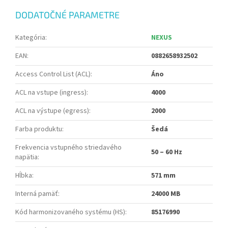
DODATOČNÉ PARAMETRE
Kategória
:
NEXUS
EAN
:
0882658932502
Access Control List (ACL)
:
Áno
ACL na vstupe (ingress)
:
4000
ACL na výstupe (egress)
:
2000
Farba produktu
:
Šedá
Frekvencia vstupného striedavého
50 – 60 Hz
napätia
:
Hĺbka
:
571 mm
Interná pamäť
:
24000 MB
Kód harmonizovaného systému (HS)
:
85176990