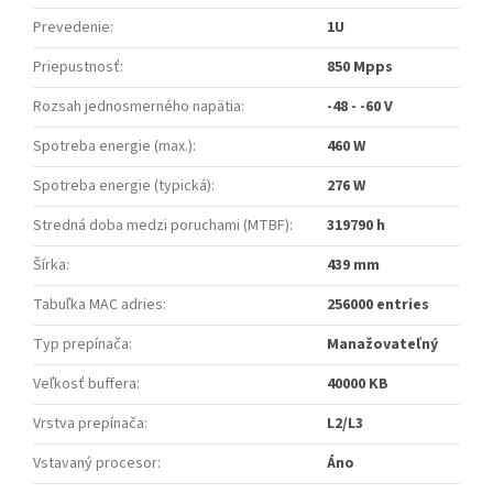
Prevedenie
:
1U
Priepustnosť
:
850 Mpps
Rozsah jednosmerného napätia
:
-48 - -60 V
Spotreba energie (max.)
:
460 W
Spotreba energie (typická)
:
276 W
Stredná doba medzi poruchami (MTBF)
:
319790 h
Šírka
:
439 mm
Tabuľka MAC adries
:
256000 entries
Typ prepínača
:
Manažovateľný
Veľkosť buffera
:
40000 KB
Vrstva prepínača
:
L2/L3
Vstavaný procesor
:
Áno