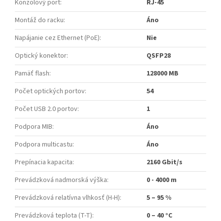
Konzolový port
:
RJ-45
Montáž do racku
:
Áno
Napájanie cez Ethernet (PoE)
:
Nie
Optický konektor
:
QSFP28
Pamäť flash
:
128000 MB
Počet optických portov
:
54
Počet USB 2.0 portov
:
1
Podpora MIB
:
Áno
Podpora multicastu
:
Áno
Prepínacia kapacita
:
2160 Gbit/s
Prevádzková nadmorská výška
:
0 - 4000 m
Prevádzková relatívna vlhkosť (H-H)
:
5 – 95 %
Prevádzková teplota (T-T)
:
0 – 40 °C